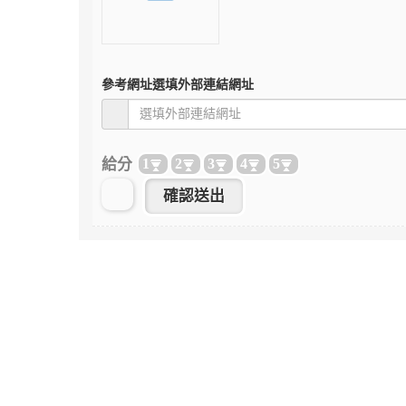
參考網址
選填外部連結網址
給分
1
2
3
4
5