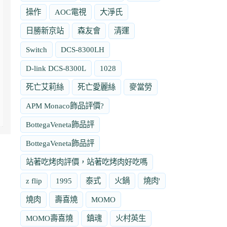
操作
AOC電視
大淨氏
日勝新京站
森友會
清運
Switch
DCS-8300LH
D-link DCS-8300L
1028
死亡艾莉絲
死亡愛麗絲
麥當勞
APM Monaco飾品評價?
BottegaVeneta飾品評
BottegaVeneta飾品評
站著吃烤肉評價，站著吃烤肉好吃嗎
z flip
1995
泰式
火鍋
燒肉'
燒肉
壽喜燒
MOMO
MOMO壽喜燒
鎮魂
火村英生