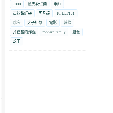
1000
通天狄仁傑
軍師
高效鎖鮮袋
阿凡達
FT-LEF101
跳床
太子松馥
電影
薯條
肯德基的炸雞
modern family
廚藝
蚊子