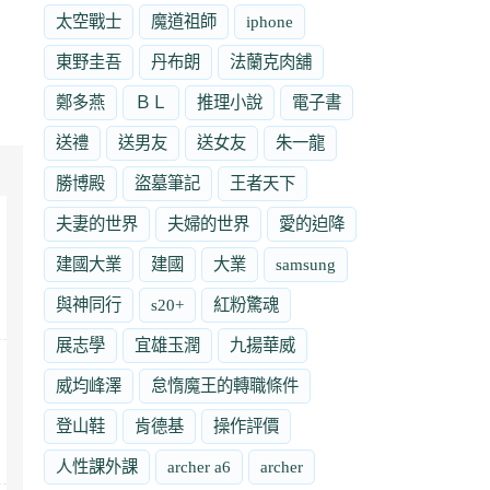
太空戰士
魔道祖師
iphone
東野圭吾
丹布朗
法蘭克肉舖
鄭多燕
ＢＬ
推理小說
電子書
送禮
送男友
送女友
朱一龍
勝博殿
盜墓筆記
王者天下
夫妻的世界
夫婦的世界
愛的迫降
建國大業
建國
大業
samsung
與神同行
s20+
紅粉驚魂
展志學
宜雄玉潤
九揚華威
威均峰澤
怠惰魔王的轉職條件
登山鞋
肯德基
操作評價
人性課外課
archer a6
archer