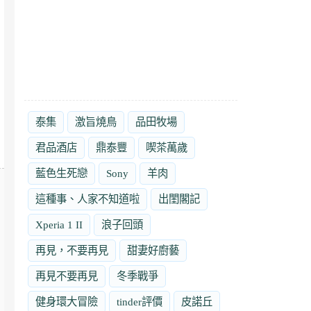
泰集
激旨燒鳥
品田牧場
君品酒店
鼎泰豐
喫茶萬歲
藍色生死戀
Sony
羊肉
這種事、人家不知道啦
出閨閣記
Xperia 1 II
浪子回頭
再見，不要再見
甜妻好廚藝
再見不要再見
冬季戰爭
健身環大冒險
tinder評價
皮諾丘