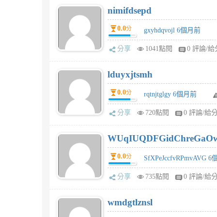
nimifdsepd
0.0
分
gxyhdqvojl 6個月前
分享
1041點閱
0 評論/給
lduyxjtsmh
0.0
分
rqtnjtglgy 6個月前
分享
720點閱
0 評論/給
WUqIUQDFGidChreGaO
0.0
分
SfXPeJccfvRPmvAVG 
分享
735點閱
0 評論/給
wmdgtlznsl