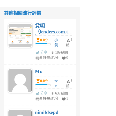
其他相關流行評價
貸明
（lenders.com.tw
）使用心得 — 民
0.0
小
舉
分
間貸款比較平台
黃
報
體驗
蜂
分享
189點閱
1
0 評論/給分
0
個
月
Mr.
前
0.0
nc
舉
分
M
報
U
分享
637點閱
F
0 評論/給分
1
C
M
nimifdsepd
U