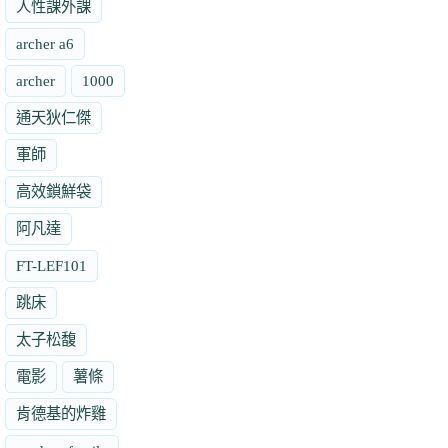
人性課外課
archer a6
archer
1000
通天狄仁傑
軍師
高效鎖鮮袋
阿凡達
FT-LEF101
跳床
太子松馥
電影
薯條
肯德基的炸雞