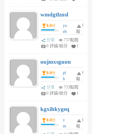
cf
v
wmdgtlznsl
R
P
0.0
yo
舉
分
m
eh
報
v
ld
A
分享
737點閱
gy
V
0 評論/給分
1
ik
G
6
6
oujmxsguon
個
個
月
月
0.0
pl
舉
分
前
前
h
報
wi
分享
733點閱
w
0 評論/給分
1
sh
uq
kgxihkygeq
6
個
0.0
v
舉
分
月
m
報
前
sg