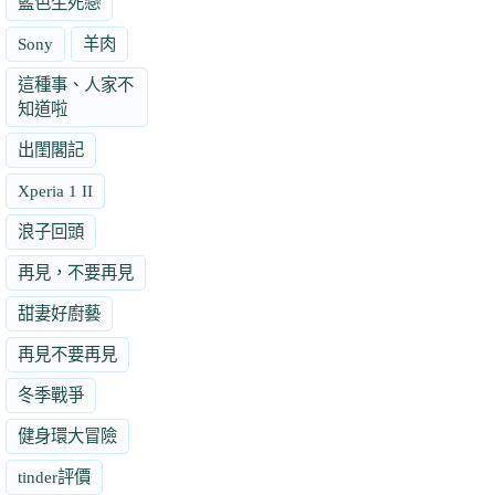
藍色生死戀
Sony
羊肉
這種事、人家不
知道啦
出閨閣記
Xperia 1 II
浪子回頭
再見，不要再見
甜妻好廚藝
再見不要再見
冬季戰爭
健身環大冒險
tinder評價