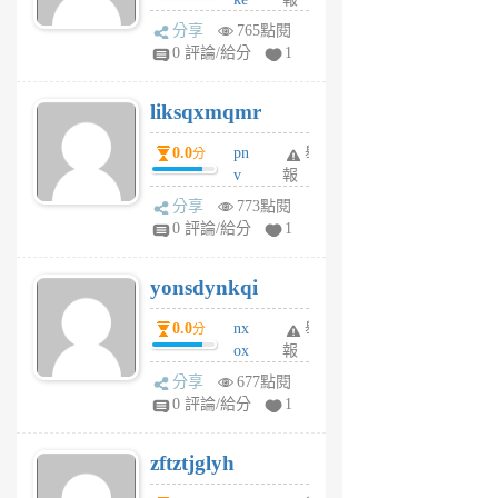
前
rv
分享
765點閱
pj
0 評論/給分
1
qf
r
liksqxmqmr
6
個
0.0
pn
舉
分
月
v
報
前
wt
分享
773點閱
sv
0 評論/給分
1
jd
j
yonsdynkqi
6
個
0.0
nx
舉
分
月
ox
報
前
rh
分享
677點閱
pe
0 評論/給分
1
er
6
zftztjglyh
個
月