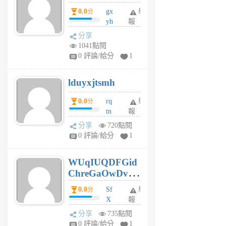
5
0.0
gx
舉
分
個
yh
報
月
dq
前
分享
vo
1041點閱
jl
0 評論/給分
1
6
個
lduyxjtsmh
月
前
0.0
rq
舉
分
tn
報
jt
分享
720點閱
gl
0 評論/給分
1
gy
6
WUqIUQDFGid
個
ChreGaOwDv
月
前
dY
0.0
Sf
舉
分
X
報
Pe
分享
735點閱
Jc
0 評論/給分
1