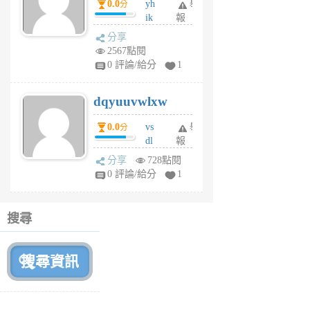
0.0
yh
舉
分
前
ik
報
s
分享
m
2567點閱
tu
0 評論/給分
1
m
s
dqyuuvwlxw
6
個
0.0
vs
舉
分
月
dl
報
前
sq
分享
728點閱
fy
0 評論/給分
1
fe
6
個
搜尋
月
前