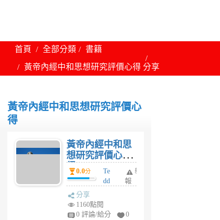
首頁
全部分類
書籍
黃帝內經中和思想研究評價心得
分享
黃帝內經中和思想研究評價心
得
黃帝內經中和思
想研究評價心
得
0.0
Te
舉
分
dd
報
y
分享
6
1160點閱
年
0 評論/給分
0