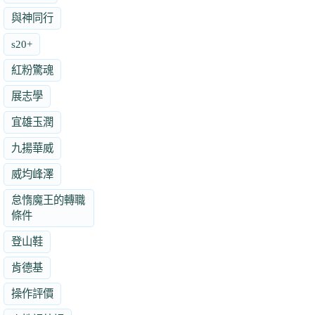
與神同行
s20+
紅粉驚魂
展志學
宜雄玉潤
九揚華威
威均峰澤
怠惰魔王的轉職
條件
登山鞋
肯德基
操作評價