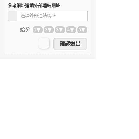
參考網址
選填外部連結網址
給分
1
2
3
4
5