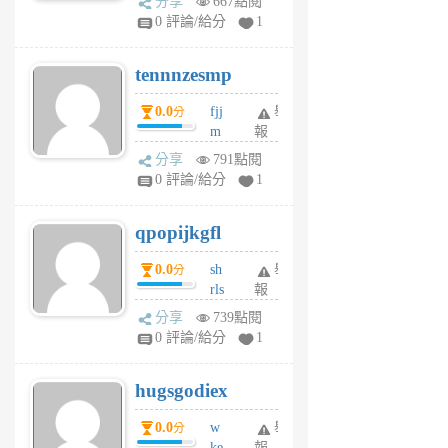
分享
667點閱
sr
0 評論/給分
1
vg
pn
tennnzesmp
6
個
0.0
fjj
舉
分
月
m
報
前
w
分享
791點閱
rs
0 評論/給分
1
uy
j
qpopijkgfl
6
個
0.0
sh
舉
分
月
rls
報
前
k
分享
739點閱
m
0 評論/給分
1
zt
g
hugsgodiex
6
個
0.0
w
舉
分
月
ke
報