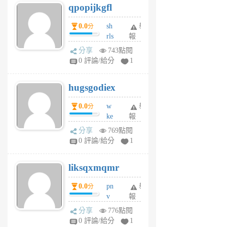
qpopijkgfl
6
個
0.0
sh
舉
分
月
rls
報
前
k
分享
743點閱
m
0 評論/給分
1
zt
g
hugsgodiex
6
個
0.0
w
舉
分
月
ke
報
前
rv
分享
769點閱
pj
0 評論/給分
1
qf
r
liksqxmqmr
6
個
0.0
pn
舉
分
月
v
報
前
wt
分享
776點閱
sv
0 評論/給分
1
jd