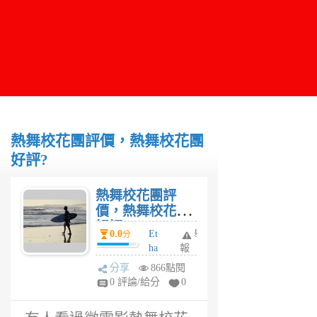
熱舞校花團評價，熱舞校花團
好評?
熱舞校花團評
價，熱舞校花團
好評?
0.0
Et
舉
分
ha
報
n
分享
866點閱
6
0 評論/給分
0
年
前