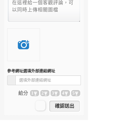
參考網址
選填外部連結網址
給分
1
2
3
4
5