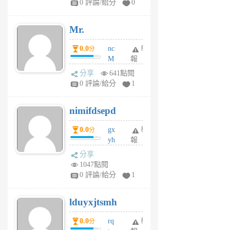
0 評論/給分
0
個
月
Mr.
前
0.0
nc
舉
分
M
報
U
分享
641點閱
F
0 評論/給分
1
C
M
nimifdsepd
U
5
0.0
gx
舉
分
個
yh
報
月
dq
前
分享
vo
1047點閱
jl
0 評論/給分
1
6
個
lduyxjtsmh
月
前
0.0
rq
舉
分