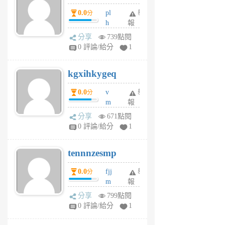
月
月
0.0
pl
舉
分
前
前
h
報
wi
分享
739點閱
w
0 評論/給分
1
sh
uq
kgxihkygeq
6
個
0.0
v
舉
分
月
m
報
前
sg
分享
671點閱
sr
0 評論/給分
1
vg
pn
tennnzesmp
6
個
0.0
fjj
舉
分
月
m
報
前
w
分享
799點閱
rs
0 評論/給分
1
uy
j