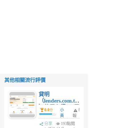
其他相關流行評價
貸明
（lenders.com.tw
）使用心得 — 民
0.0
小
舉
分
間貸款比較平台
黃
報
體驗
蜂
分享
193點閱
1