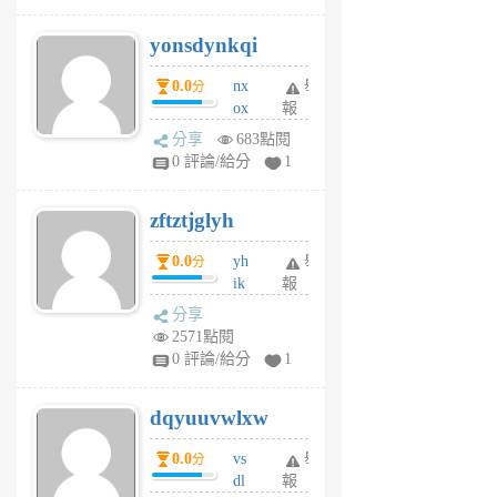
j
yonsdynkqi
6
個
0.0
nx
舉
分
月
ox
報
前
rh
分享
683點閱
pe
0 評論/給分
1
er
6
zftztjglyh
個
月
0.0
yh
舉
分
前
ik
報
s
分享
m
2571點閱
tu
0 評論/給分
1
m
s
dqyuuvwlxw
6
個
0.0
vs
舉
分
月
dl
報
前