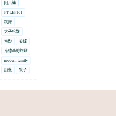
阿凡達
FT-LEF101
跳床
太子松馥
電影
薯條
肯德基的炸雞
modern family
廚藝
蚊子