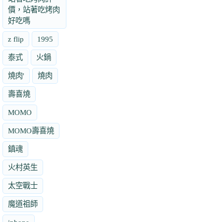
價，站著吃烤肉
好吃嗎
z flip
1995
泰式
火鍋
燒肉'
燒肉
壽喜燒
MOMO
MOMO壽喜燒
鎮魂
火村英生
太空戰士
魔道祖師