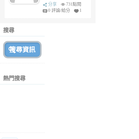
sq
分享
731點閱
fy
0 評論/給分
1
fe
6
個
搜尋
月
前
熱門搜尋