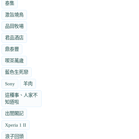
泰集
激旨燒鳥
品田牧場
君品酒店
鼎泰豐
喫茶萬歲
藍色生死戀
Sony
羊肉
這種事、人家不
知道啦
出閨閣記
Xperia 1 II
浪子回頭