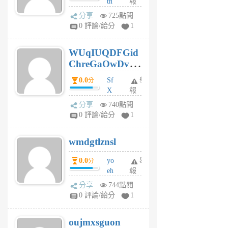
tn
報
jt
分享
725點閱
gl
0 評論/給分
1
gy
6
WUqIUQDFGid
個
ChreGaOwDv
月
前
dY
0.0
Sf
舉
分
X
報
Pe
分享
740點閱
Jc
0 評論/給分
1
cf
v
wmdgtlznsl
R
P
0.0
yo
舉
分
m
eh
報
v
ld
A
分享
744點閱
gy
V
0 評論/給分
1
ik
G
6
6
oujmxsguon
個
個