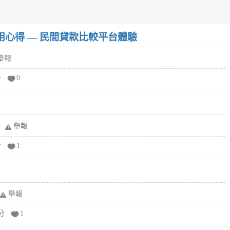
w）使用心得 — 民間貸款比較平台體驗
舉報
分
0
舉報
分
1
舉報
分
1