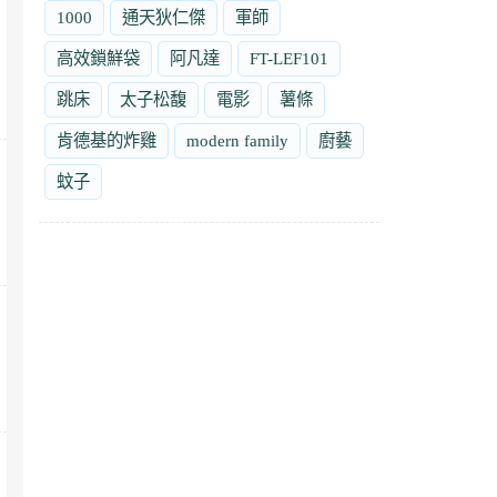
1000
通天狄仁傑
軍師
高效鎖鮮袋
阿凡達
FT-LEF101
跳床
太子松馥
電影
薯條
肯德基的炸雞
modern family
廚藝
蚊子