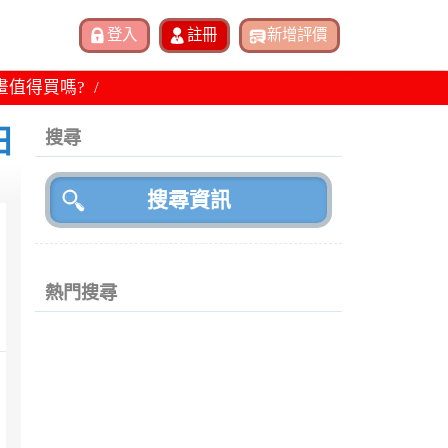
畫值得買嗎?
日
搜尋
熱門搜尋