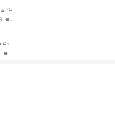
舉報
分
1
舉報
分
1