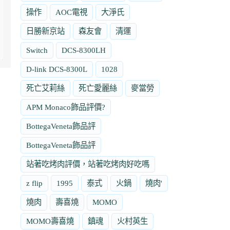
操作
AOC電視
大淨氏
日勝新京站
森友會
清運
Switch
DCS-8300LH
D-link DCS-8300L
1028
死亡艾莉絲
死亡愛麗絲
麥當勞
APM Monaco飾品評價?
BottegaVeneta飾品評
BottegaVeneta飾品評
站著吃烤肉評價，站著吃烤肉好吃嗎
z flip
1995
泰式
火鍋
燒肉'
燒肉
壽喜燒
MOMO
MOMO壽喜燒
鎮魂
火村英生