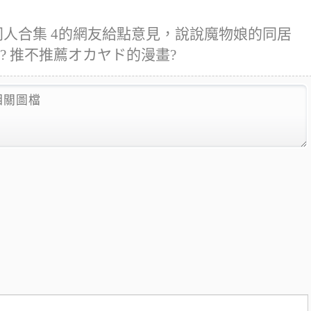
同人合集 4的網友給點意見，說說魔物娘的同居
悔? 推不推薦オカヤド的漫畫?