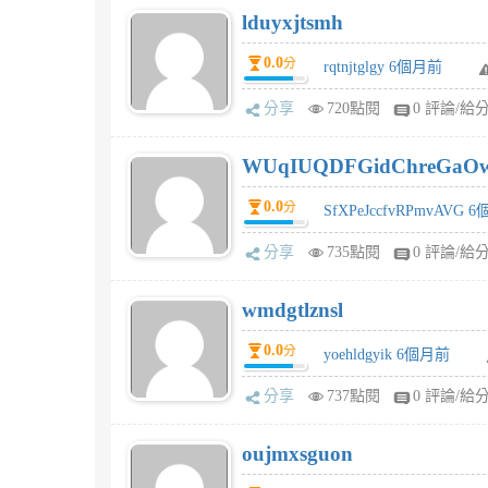
lduyxjtsmh
0.0
分
rqtnjtglgy 6個月前
分享
720點閱
0 評論/給
WUqIUQDFGidChreGaO
0.0
分
SfXPeJccfvRPmvAVG 
分享
735點閱
0 評論/給
wmdgtlznsl
0.0
分
yoehldgyik 6個月前
分享
737點閱
0 評論/給
oujmxsguon