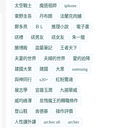
太空戰士
魔道祖師
iphone
東野圭吾
丹布朗
法蘭克肉舖
鄭多燕
ＢＬ
推理小說
電子書
送禮
送男友
送女友
朱一龍
勝博殿
盜墓筆記
王者天下
夫妻的世界
夫婦的世界
愛的迫降
建國大業
建國
大業
samsung
與神同行
s20+
紅粉驚魂
展志學
宜雄玉潤
九揚華威
威均峰澤
怠惰魔王的轉職條件
登山鞋
肯德基
操作評價
人性課外課
archer a6
archer