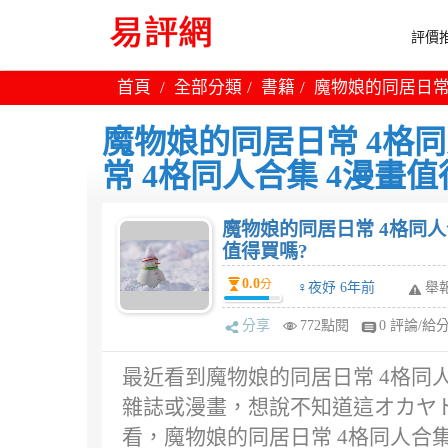
評價推
首頁
全部分類
書籍
魔物娘的同居日常 
魔物娘的同居日常 4格同
常 4格同人合集 4漫畫值
魔物娘的同居日常 4格同人
值得買嗎?
0.0
分
♀夜妤 6年前
舉
分享
772點閱
0 評論/給
最近看到魔物娘的同居日常 4格同
雜誌或漫畫，想說不知道這オカヤド
看，魔物娘的同居日常 4格同人合集