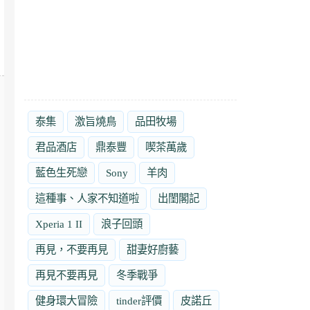
泰集
激旨燒鳥
品田牧場
君品酒店
鼎泰豐
喫茶萬歲
藍色生死戀
Sony
羊肉
這種事、人家不知道啦
出閨閣記
Xperia 1 II
浪子回頭
再見，不要再見
甜妻好廚藝
再見不要再見
冬季戰爭
健身環大冒險
tinder評價
皮諾丘