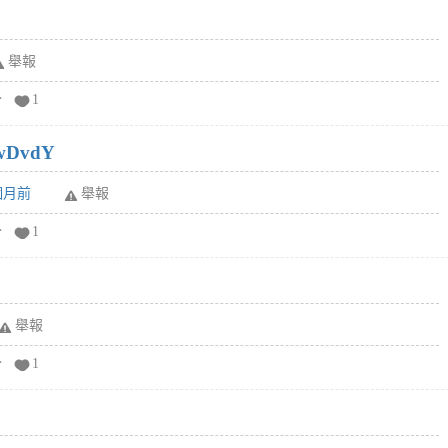
舉報
分
1
wDvdY
6個月前
舉報
分
1
舉報
分
1