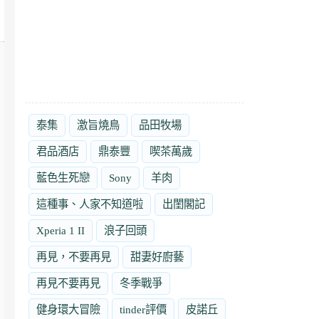
泰集
激旨燒鳥
品田牧場
君品酒店
鼎泰豐
喫茶萬歲
藍色生死戀
Sony
羊肉
這種事、人家不知道啦
出閨閣記
Xperia 1 II
浪子回頭
再見，不要再見
甜妻好廚藝
再見不要再見
冬季戰爭
健身環大冒險
tinder評價
皮諾丘