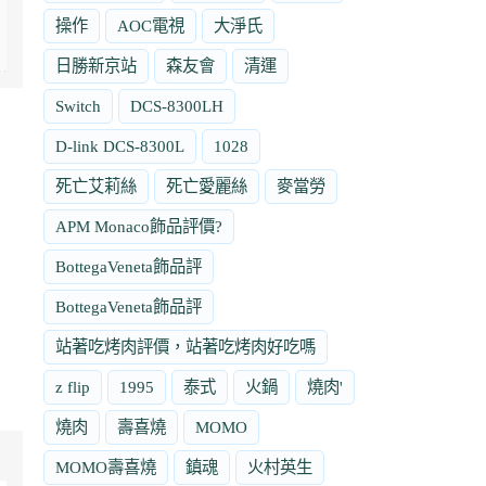
操作
AOC電視
大淨氏
日勝新京站
森友會
清運
Switch
DCS-8300LH
D-link DCS-8300L
1028
死亡艾莉絲
死亡愛麗絲
麥當勞
APM Monaco飾品評價?
BottegaVeneta飾品評
BottegaVeneta飾品評
站著吃烤肉評價，站著吃烤肉好吃嗎
z flip
1995
泰式
火鍋
燒肉'
燒肉
壽喜燒
MOMO
MOMO壽喜燒
鎮魂
火村英生