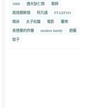
1000
通天狄仁傑
軍師
高效鎖鮮袋
阿凡達
FT-LEF101
跳床
太子松馥
電影
薯條
肯德基的炸雞
modern family
廚藝
蚊子