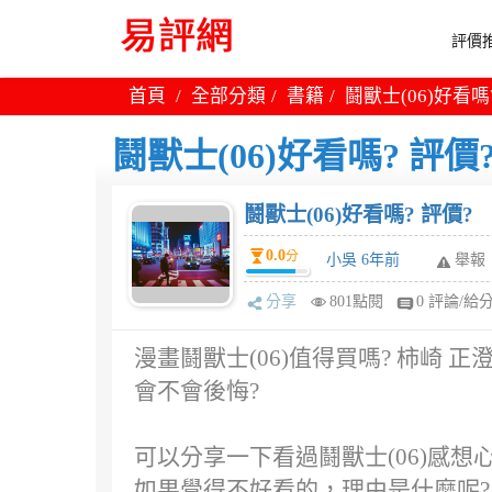
評價推
首頁
全部分類
書籍
鬪獸士(06)好看嗎
鬪獸士(06)好看嗎? 評價
鬪獸士(06)好看嗎? 評價?
0.0
分
小吳 6年前
舉報
分享
801點閱
0 評論/給
漫畫鬪獸士(06)值得買嗎? 柿崎 
會不會後悔?
可以分享一下看過鬪獸士(06)感想心
如果覺得不好看的，理由是什麼呢? 