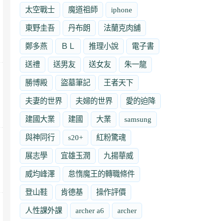
太空戰士
魔道祖師
iphone
東野圭吾
丹布朗
法蘭克肉舖
鄭多燕
ＢＬ
推理小說
電子書
送禮
送男友
送女友
朱一龍
勝博殿
盜墓筆記
王者天下
夫妻的世界
夫婦的世界
愛的迫降
建國大業
建國
大業
samsung
與神同行
s20+
紅粉驚魂
展志學
宜雄玉潤
九揚華威
威均峰澤
怠惰魔王的轉職條件
登山鞋
肯德基
操作評價
人性課外課
archer a6
archer