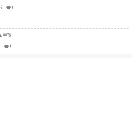
分
1
舉報
分
1