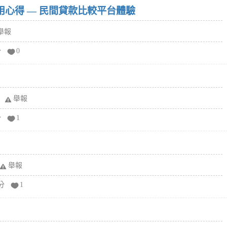
w）使用心得 — 民間貸款比較平台體驗
舉報
分
0
舉報
分
1
舉報
分
1