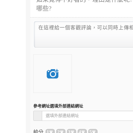
哪些?
參考網址
選填外部連結網址
給分
1
2
3
4
5