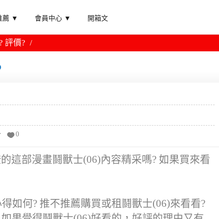
薦 ▼
會員中心 ▼
開箱文
? 評價?
?
分
0
正澄的這部漫畫鬪獸士(06)內容精采嗎? 如果買來看
得如何? 推不推薦購買或租鬪獸士(06)來看看?
如果覺得鬪獸士(06)好看的，好評的理由又有