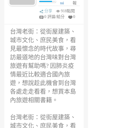
看見最懷念的時
ssi
報
代故事，尋訪最
e
分享
918點閱
道地的台灣味評
6
0 評論/給分
0
價感想?
年
前
台灣老街：從街屋建築、
城市文化、庶民美食，看
見最懷念的時代故事，尋
訪最道地的台灣味對台灣
旅遊有幫助嗎? 因肺炎疫
情最近比較適合國內旅
遊，想說趁此機會到台灣
各處走走看看，想買本島
內旅遊相關書籍。
台灣老街：從街屋建築、
城市文化、庶民美食，看