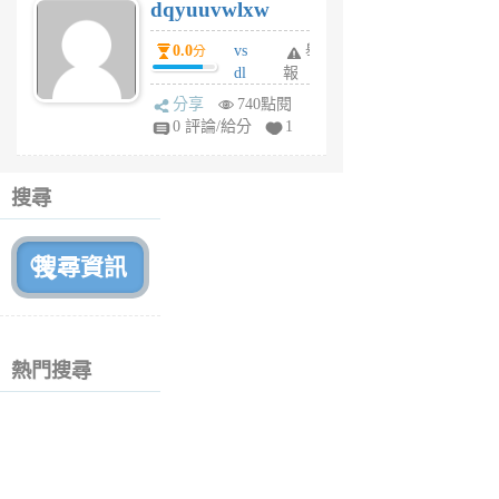
dqyuuvwlxw
6
個
0.0
vs
舉
分
月
dl
報
前
sq
分享
740點閱
fy
0 評論/給分
1
fe
6
個
搜尋
月
前
熱門搜尋