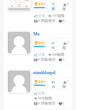
）使用心得 — 民
0.0
小
舉
分
間貸款比較平台
黃
報
體驗
蜂
分享
197點閱
1
0 評論/給分
0
個
月
Mr.
前
0.0
nc
舉
分
M
報
U
分享
649點閱
F
0 評論/給分
1
C
M
nimifdsepd
U
5
0.0
gx
舉
分
個
yh
報
月
dq
前
分享
vo
1056點閱
jl
0 評論/給分
1
6