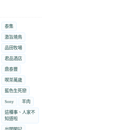
泰集
激旨燒鳥
品田牧場
君品酒店
鼎泰豐
喫茶萬歲
藍色生死戀
Sony
羊肉
這種事、人家不
知道啦
出閨閣記