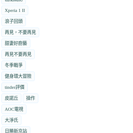
Xperia 1 II
浪子回頭
再見，不要再見
甜妻好廚藝
再見不要再見
冬季戰爭
健身環大冒險
tinder評價
皮諾丘
操作
AOC電視
大淨氏
日勝新京站