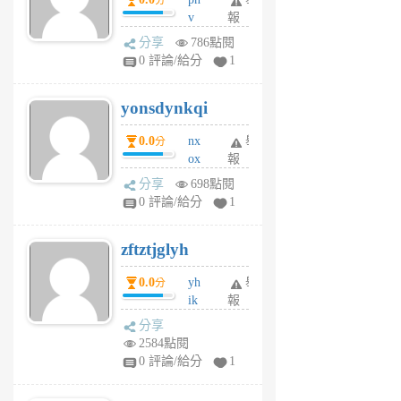
分
月
v
報
前
wt
分享
786點閱
sv
0 評論/給分
1
jd
j
yonsdynkqi
6
個
0.0
nx
舉
分
月
ox
報
前
rh
分享
698點閱
pe
0 評論/給分
1
er
6
zftztjglyh
個
月
0.0
yh
舉
分
前
ik
報
s
分享
m
2584點閱
tu
0 評論/給分
1
m
s