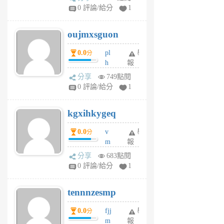
gy
V
0 評論/給分
1
ik
G
6
6
oujmxsguon
個
個
月
月
0.0
pl
舉
分
前
前
h
報
wi
分享
749點閱
w
0 評論/給分
1
sh
uq
kgxihkygeq
6
個
0.0
v
舉
分
月
m
報
前
sg
分享
683點閱
sr
0 評論/給分
1
vg
pn
tennnzesmp
6
個
0.0
fjj
舉
分
月
m
報
前