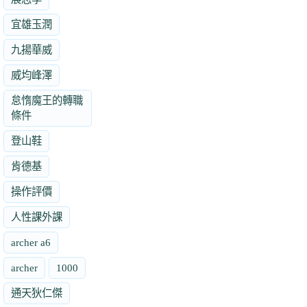
宜雄玉潤
九揚華威
威均峰澤
怠惰魔王的轉職
條件
登山鞋
肯德基
操作評價
人性課外課
archer a6
archer
1000
通天狄仁傑