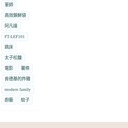
軍師
高效鎖鮮袋
阿凡達
FT-LEF101
跳床
太子松馥
電影
薯條
肯德基的炸雞
modern family
廚藝
蚊子