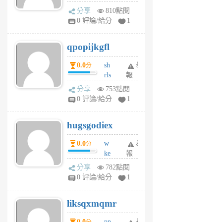
w
分享
810點閱
rs
0 評論/給分
1
uy
j
qpopijkgfl
6
個
0.0
sh
舉
分
月
rls
報
前
k
分享
753點閱
m
0 評論/給分
1
zt
g
hugsgodiex
6
個
0.0
w
舉
分
月
ke
報
前
rv
分享
782點閱
pj
0 評論/給分
1
qf
r
liksqxmqmr
6
個
0.0
pn
舉