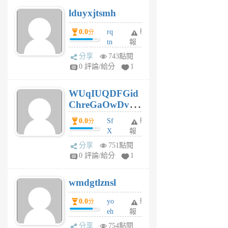
個
lduyxjtsmh
月
前
0.0
rq
舉
分
tn
報
jt
分享
743點閱
gl
0 評論/給分
1
gy
6
WUqIUQDFGid
個
ChreGaOwDv
月
前
dY
0.0
Sf
舉
分
X
報
Pe
分享
751點閱
Jc
0 評論/給分
1
cf
v
wmdgtlznsl
R
P
0.0
yo
舉
分
m
eh
報
v
ld
A
分享
754點閱