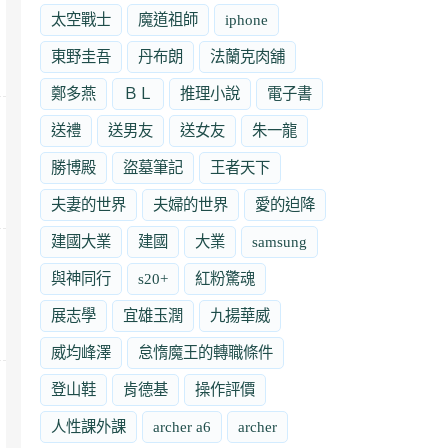
太空戰士
魔道祖師
iphone
東野圭吾
丹布朗
法蘭克肉舖
鄭多燕
ＢＬ
推理小說
電子書
送禮
送男友
送女友
朱一龍
勝博殿
盜墓筆記
王者天下
夫妻的世界
夫婦的世界
愛的迫降
建國大業
建國
大業
samsung
與神同行
s20+
紅粉驚魂
展志學
宜雄玉潤
九揚華威
威均峰澤
怠惰魔王的轉職條件
登山鞋
肯德基
操作評價
人性課外課
archer a6
archer