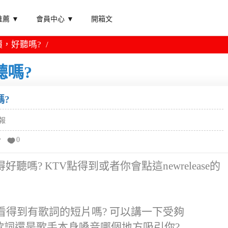
薦 ▼
會員中心 ▼
開箱文
評價，好聽嗎?
聽嗎?
嗎?
報
分
0
覺得好聽嗎? KTV點得到或者你會點這newrelease的
tube看得到有歌詞的短片嗎? 可以講一下受夠
律、歌詞還是歌手本身嗓音哪個地方吸引你?