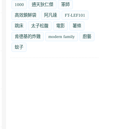
1000
通天狄仁傑
軍師
高效鎖鮮袋
阿凡達
FT-LEF101
跳床
太子松馥
電影
薯條
肯德基的炸雞
modern family
廚藝
蚊子