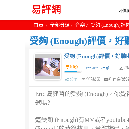
評價推
首頁
全部分類
音樂
受夠 (Enough)
受夠 (Enough)評價，好
受夠 (Enough)評價，好聽
0.0
分
applelin 6年前
舉
分享
907點閱
0 評論/給
Eric 周興哲的受夠 (Enough)，你
歌嗎?
這受夠 (Enough)有MV或者you
(Enough)的背後故事、音樂旋