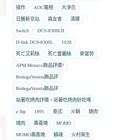
操作
AOC電視
大淨氏
日勝新京站
森友會
清運
Switch
DCS-8300LH
D-link DCS-8300L
1028
死亡艾莉絲
死亡愛麗絲
麥當勞
APM Monaco飾品評價?
BottegaVeneta飾品評
BottegaVeneta飾品評
站著吃烤肉評價，站著吃烤肉好吃嗎
z flip
1995
泰式
火鍋
燒肉'
燒肉
壽喜燒
MOMO
MOMO壽喜燒
鎮魂
火村英生