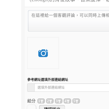
參考網址
選填外部連結網址
給分
1
2
3
4
5