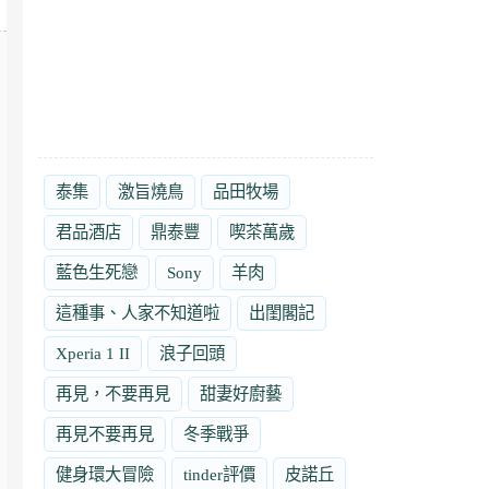
泰集
激旨燒鳥
品田牧場
君品酒店
鼎泰豐
喫茶萬歲
藍色生死戀
Sony
羊肉
這種事、人家不知道啦
出閨閣記
Xperia 1 II
浪子回頭
再見，不要再見
甜妻好廚藝
再見不要再見
冬季戰爭
健身環大冒險
tinder評價
皮諾丘