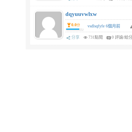
dqyuuvwlxw
0.0
分
vsdlsqfyfe 6個月前
分享
731點閱
0 評論/給