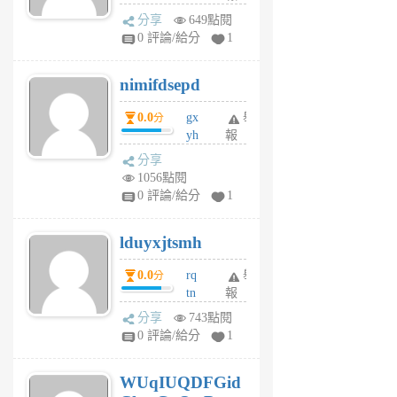
U
分享
649點閱
F
0 評論/給分
1
C
M
nimifdsepd
U
5
0.0
gx
舉
分
個
yh
報
月
dq
前
分享
vo
1056點閱
jl
0 評論/給分
1
6
個
lduyxjtsmh
月
前
0.0
rq
舉
分
tn
報
jt
分享
743點閱
gl
0 評論/給分
1
gy
6
WUqIUQDFGid
個