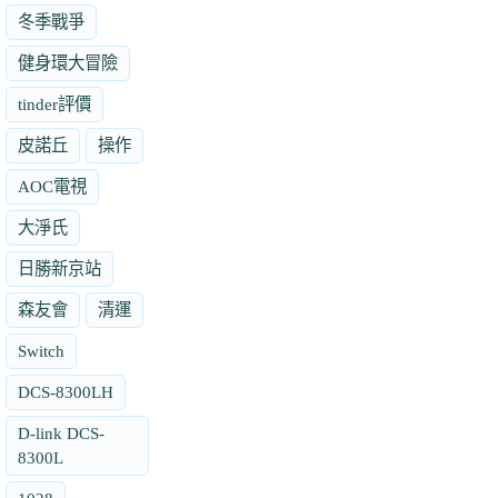
冬季戰爭
健身環大冒險
tinder評價
皮諾丘
操作
AOC電視
大淨氏
日勝新京站
森友會
清運
Switch
DCS-8300LH
D-link DCS-
8300L