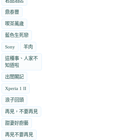
君品酒店
鼎泰豐
喫茶萬歲
藍色生死戀
Sony
羊肉
這種事、人家不
知道啦
出閨閣記
Xperia 1 II
浪子回頭
再見，不要再見
甜妻好廚藝
再見不要再見