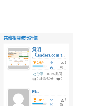
其他相關流行評價
貸明
（lenders.com.tw
）使用心得 — 民
0.0
小
舉
分
間貸款比較平台
黃
報
體驗
蜂
分享
197點閱
1
0 評論/給分
0
個
月
Mr.
前
0.0
nc
舉
分
M
報