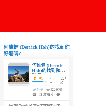
何維健 (Derrick Hoh)的找到你
好聽嗎?
何維健 (Derrick
Hoh)的找到你好
聽嗎?
0.0
a
舉
分
m
報
y
分享
922點閱
w
0 評論/給分
0
u
6