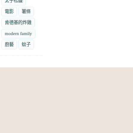
太子松馥
電影
薯條
肯德基的炸雞
modern family
廚藝
蚊子