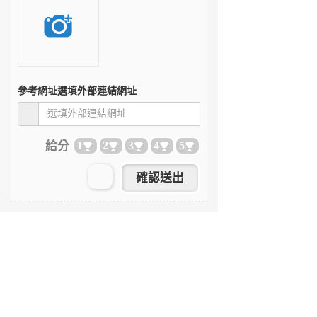
參考網址
選填外部連結網址
給分
1
2
3
4
5