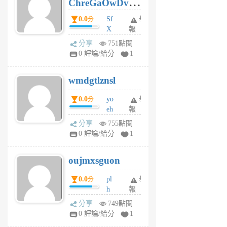
ChreGaOwDv
月
前
dY
0.0
Sf
舉
分
X
報
Pe
分享
751點閱
Jc
0 評論/給分
1
cf
v
wmdgtlznsl
R
P
0.0
yo
舉
分
m
eh
報
v
ld
A
分享
755點閱
gy
V
0 評論/給分
1
ik
G
6
6
oujmxsguon
個
個
月
月
0.0
pl
舉
分
前
前
h
報
wi
分享
749點閱
w
0 評論/給分
1
sh