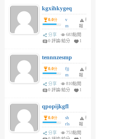
uq
kgxihkygeq
6
個
0.0
v
舉
分
月
m
報
前
sg
分享
683點閱
sr
0 評論/給分
1
vg
pn
tennnzesmp
6
個
0.0
fjj
舉
分
月
m
報
前
w
分享
810點閱
rs
0 評論/給分
1
uy
j
qpopijkgfl
6
個
0.0
sh
舉
分
月
rls
報
前
k
分享
753點閱
m
0 評論/給分
1