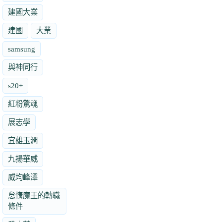
建國大業
建國
大業
samsung
與神同行
s20+
紅粉驚魂
展志學
宜雄玉潤
九揚華威
威均峰澤
怠惰魔王的轉職
條件