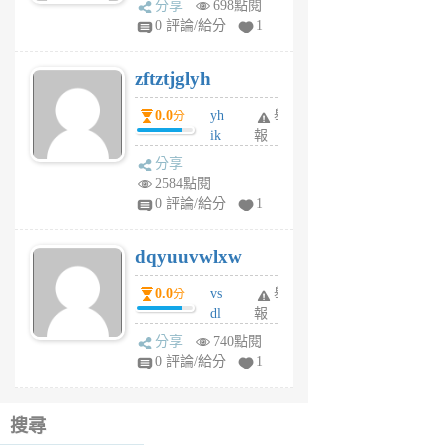
分享
698點閱
pe
0 評論/給分
1
er
6
zftztjglyh
個
月
0.0
yh
舉
分
前
ik
報
s
分享
m
2584點閱
tu
0 評論/給分
1
m
s
dqyuuvwlxw
6
個
0.0
vs
舉
分
月
dl
報
前
sq
分享
740點閱
fy
0 評論/給分
1
fe
6
個
搜尋
月