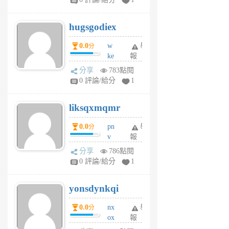
zt
g
hugsgodiex
6
個
0.0
w
舉
分
月
ke
報
前
rv
分享
783點閱
pj
0 評論/給分
1
qf
r
liksqxmqmr
6
個
0.0
pn
舉
分
月
v
報
前
wt
分享
786點閱
sv
0 評論/給分
1
jd
j
yonsdynkqi
6
個
0.0
nx
舉
分
月
ox
報
前
rh