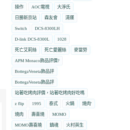
操作
AOC電視
大淨氏
日勝新京站
森友會
清運
Switch
DCS-8300LH
D-link DCS-8300L
1028
死亡艾莉絲
死亡愛麗絲
麥當勞
APM Monaco飾品評價?
BottegaVeneta飾品評
BottegaVeneta飾品評
站著吃烤肉評價，站著吃烤肉好吃嗎
z flip
1995
泰式
火鍋
燒肉'
燒肉
壽喜燒
MOMO
MOMO壽喜燒
鎮魂
火村英生