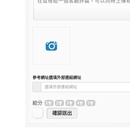
參考網址
選填外部連結網址
給分
1
2
3
4
5