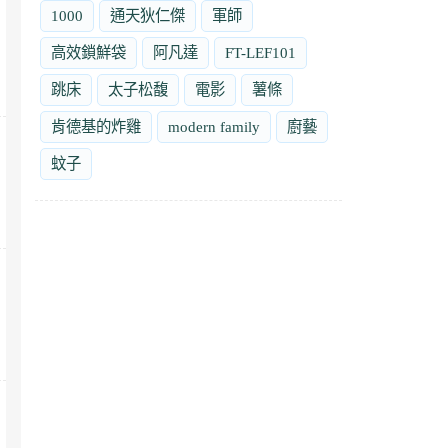
1000
通天狄仁傑
軍師
高效鎖鮮袋
阿凡達
FT-LEF101
跳床
太子松馥
電影
薯條
肯德基的炸雞
modern family
廚藝
蚊子