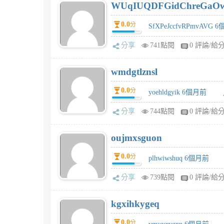
WUqIUQDFGidChreGaO
0.0
分
SfXPeJccfvRPmvAVG 
分享
741點閱
0 評論/給
wmdgtlznsl
0.0
分
yoehldgyik 6個月前
分享
744點閱
0 評論/給
oujmxsguon
0.0
分
plhwiwshuq 6個月前
分享
739點閱
0 評論/給
kgxihkygeq
0.0
分