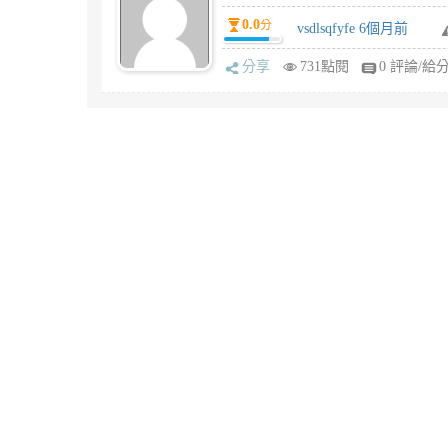
0.0
分
vsdlsqfyfe 6個月前
分享
731點閱
0 評論/給