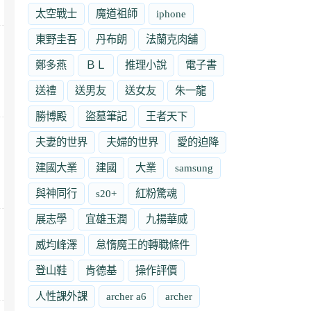
太空戰士
魔道祖師
iphone
東野圭吾
丹布朗
法蘭克肉舖
鄭多燕
ＢＬ
推理小說
電子書
送禮
送男友
送女友
朱一龍
勝博殿
盜墓筆記
王者天下
夫妻的世界
夫婦的世界
愛的迫降
建國大業
建國
大業
samsung
與神同行
s20+
紅粉驚魂
展志學
宜雄玉潤
九揚華威
威均峰澤
怠惰魔王的轉職條件
登山鞋
肯德基
操作評價
人性課外課
archer a6
archer