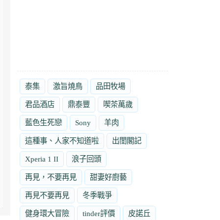
泰集
激旨燒鳥
品田牧場
君品酒店
鼎泰豐
喫茶萬歲
藍色生死戀
Sony
羊肉
這種事、人家不知道啦
出閨閣記
Xperia 1 II
浪子回頭
再見，不要再見
甜妻好廚藝
再見不要再見
冬季戰爭
健身環大冒險
tinder評價
皮諾丘