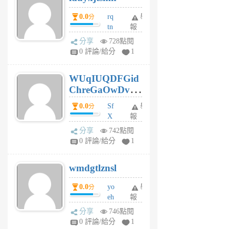
前
0.0
rq
舉
分
tn
報
jt
分享
728點閱
gl
0 評論/給分
1
gy
6
WUqIUQDFGid
個
ChreGaOwDv
月
前
dY
0.0
Sf
舉
分
X
報
Pe
分享
742點閱
Jc
0 評論/給分
1
cf
v
wmdgtlznsl
R
P
0.0
yo
舉
分
m
eh
報
v
ld
A
分享
746點閱
gy
V
0 評論/給分
1
ik
G