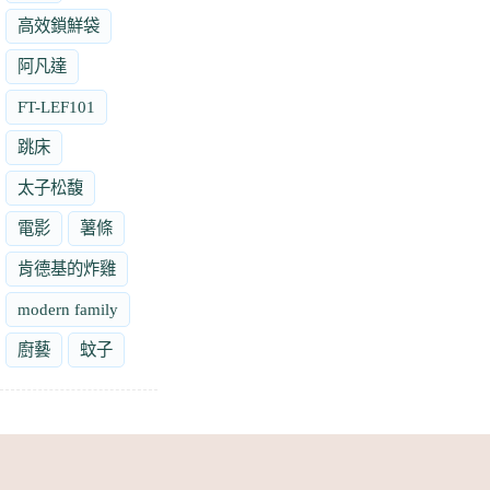
高效鎖鮮袋
阿凡達
FT-LEF101
跳床
太子松馥
電影
薯條
肯德基的炸雞
modern family
廚藝
蚊子