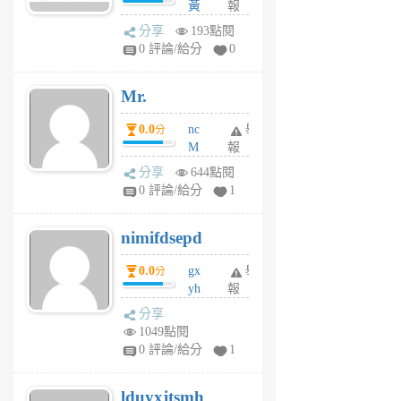
黃
報
體驗
蜂
分享
193點閱
1
0 評論/給分
0
個
月
Mr.
前
0.0
nc
舉
分
M
報
U
分享
644點閱
F
0 評論/給分
1
C
M
nimifdsepd
U
5
0.0
gx
舉
分
個
yh
報
月
dq
前
分享
vo
1049點閱
jl
0 評論/給分
1
6
個
lduyxjtsmh
月