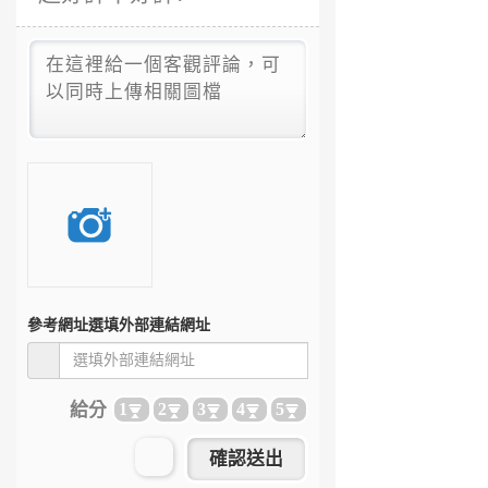
參考網址
選填外部連結網址
給分
1
2
3
4
5