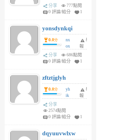
wt
分享
777點閱
sv
0 評論/給分
1
jd
j
yonsdynkqi
6
個
0.0
nx
舉
分
月
ox
報
前
rh
分享
686點閱
pe
0 評論/給分
1
er
6
zftztjglyh
個
月
0.0
yh
舉
分
前
ik
報
s
分享
m
2574點閱
tu
0 評論/給分
1
m
s
dqyuuvwlxw
6
個