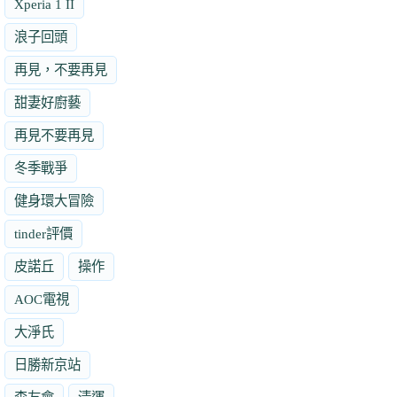
Xperia 1 II
浪子回頭
再見，不要再見
甜妻好廚藝
再見不要再見
冬季戰爭
健身環大冒險
tinder評價
皮諾丘
操作
AOC電視
大淨氏
日勝新京站