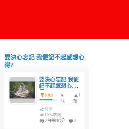
要決心忘記 我便記不起感想心
得?
要決心忘記 我便
記不起感想心
得?
0.0
A
舉
分
ng
報
le
分享
6
1094點閱
年
0 評論/給分
0
前