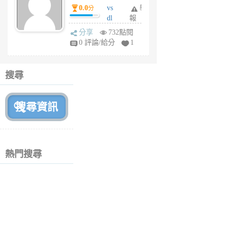
0.0
vs
舉
分
月
dl
報
前
sq
分享
732點閱
fy
0 評論/給分
1
fe
6
個
搜尋
月
前
熱門搜尋