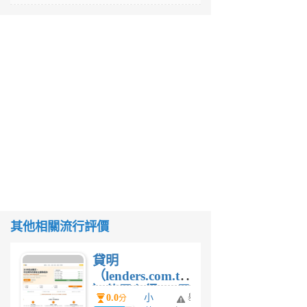
其他相關流行評價
貸明
（lenders.com.tw
）使用心得 — 民
0.0
小
舉
分
間貸款比較平台