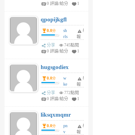
rs
0 評論/給分
1
uy
j
qpopijkgfl
6
個
0.0
sh
舉
分
月
rls
報
前
k
分享
745點閱
m
0 評論/給分
1
zt
g
hugsgodiex
6
個
0.0
w
舉
分
月
ke
報
前
rv
分享
772點閱
pj
0 評論/給分
1
qf
r
liksqxmqmr
6
個
0.0
pn
舉
分
月
v
報
前