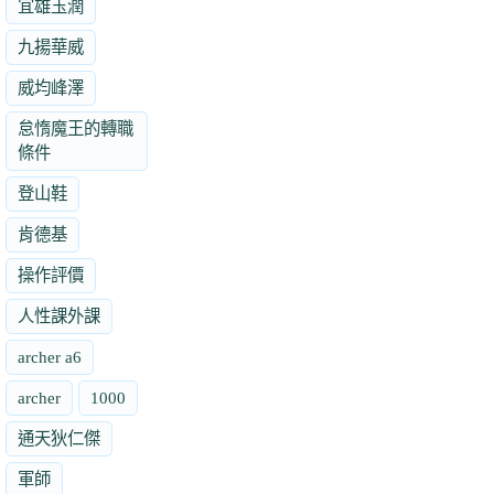
宜雄玉潤
九揚華威
威均峰澤
怠惰魔王的轉職
條件
登山鞋
肯德基
操作評價
人性課外課
archer a6
archer
1000
通天狄仁傑
軍師