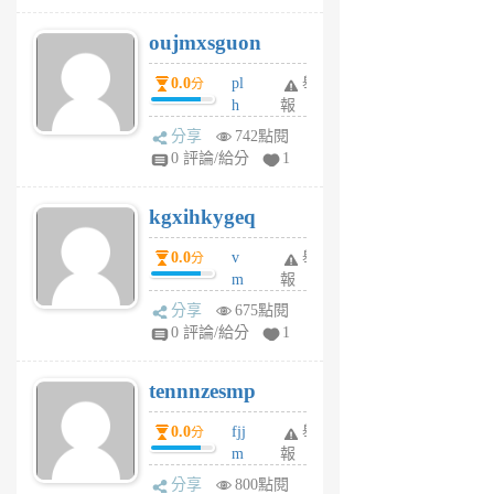
6
6
oujmxsguon
個
個
月
月
0.0
pl
舉
分
前
前
h
報
wi
分享
742點閱
w
0 評論/給分
1
sh
uq
kgxihkygeq
6
個
0.0
v
舉
分
月
m
報
前
sg
分享
675點閱
sr
0 評論/給分
1
vg
pn
tennnzesmp
6
個
0.0
fjj
舉
分
月
m
報
前
w
分享
800點閱