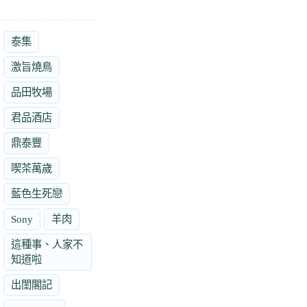
泰集
激旨燒鳥
品田牧場
君品酒店
鼎泰豐
喫茶萬歲
藍色生死戀
Sony
羊肉
這種事、人家不
知道啦
出閨閣記