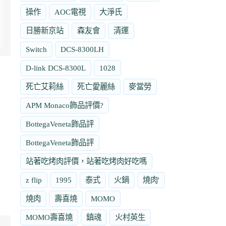
操作
AOC電視
大淨氏
日勝新京站
森友會
清運
Switch
DCS-8300LH
D-link DCS-8300L
1028
死亡艾莉絲
死亡愛麗絲
麥當勞
APM Monaco飾品評價?
BottegaVeneta飾品評
BottegaVeneta飾品評
站著吃烤肉評價，站著吃烤肉好吃嗎
z flip
1995
泰式
火鍋
燒肉'
燒肉
壽喜燒
MOMO
MOMO壽喜燒
鎮魂
火村英生