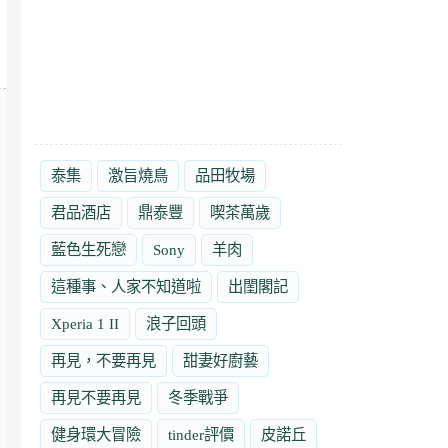
泰集
激旨燒鳥
品田牧場
君品酒店
鼎泰豐
喫茶萬歲
藍色生死戀
Sony
羊肉
這種事、人家不知道啦
出閨閣記
Xperia 1 II
浪子回頭
再見，不要再見
甜妻好廚藝
再見不要再見
冬季戰爭
健身環大冒險
tinder評價
皮諾丘