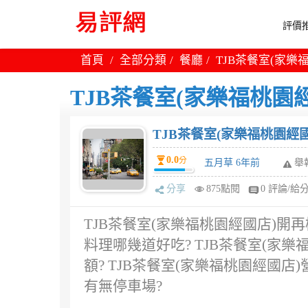
評價推
首頁
全部分類
餐廳
TJB茶餐室(家樂
TJB茶餐室(家樂福桃園
TJB茶餐室(家樂福桃園經
0.0
分
五月草 6年前
舉
分享
875點閱
0 評論/給
TJB茶餐室(家樂福桃園經國店)開
料理哪幾道好吃? TJB茶餐室(家
額? TJB茶餐室(家樂福桃園經國
有無停車場?