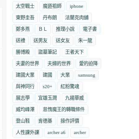
太空戰士
魔道祖師
iphone
東野圭吾
丹布朗
法蘭克肉舖
鄭多燕
ＢＬ
推理小說
電子書
送禮
送男友
送女友
朱一龍
勝博殿
盜墓筆記
王者天下
夫妻的世界
夫婦的世界
愛的迫降
建國大業
建國
大業
samsung
與神同行
s20+
紅粉驚魂
展志學
宜雄玉潤
九揚華威
威均峰澤
怠惰魔王的轉職條件
登山鞋
肯德基
操作評價
人性課外課
archer a6
archer