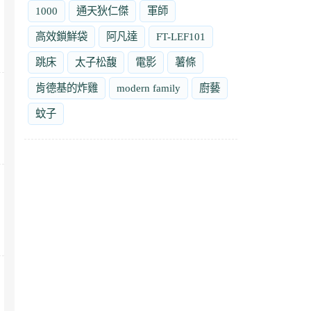
1000
通天狄仁傑
軍師
高效鎖鮮袋
阿凡達
FT-LEF101
跳床
太子松馥
電影
薯條
肯德基的炸雞
modern family
廚藝
蚊子