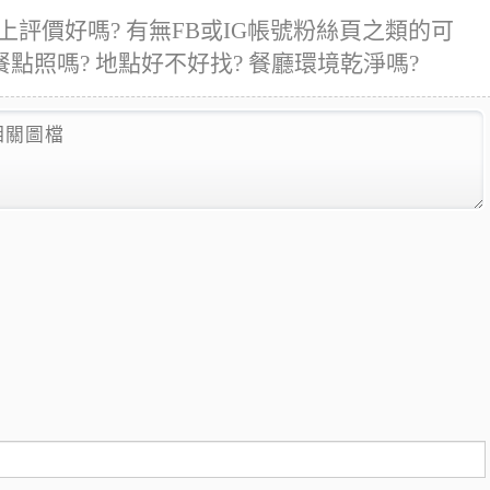
上評價好嗎? 有無FB或IG帳號粉絲頁之類的可
餐點照嗎? 地點好不好找? 餐廳環境乾淨嗎?