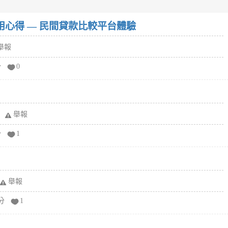
w）使用心得 — 民間貸款比較平台體驗
舉報
分
0
舉報
分
1
舉報
分
1