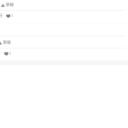
舉報
分
1
舉報
分
1