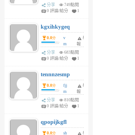
wi
分享
749點閱
w
0 評論/給分
1
sh
uq
kgxihkygeq
6
個
0.0
v
舉
分
月
m
報
前
sg
分享
683點閱
sr
0 評論/給分
1
vg
pn
tennnzesmp
6
個
0.0
fjj
舉
分
月
m
報
前
w
分享
810點閱
rs
0 評論/給分
1
uy
j
qpopijkgfl
6
個
0.0
sh
舉
分
月