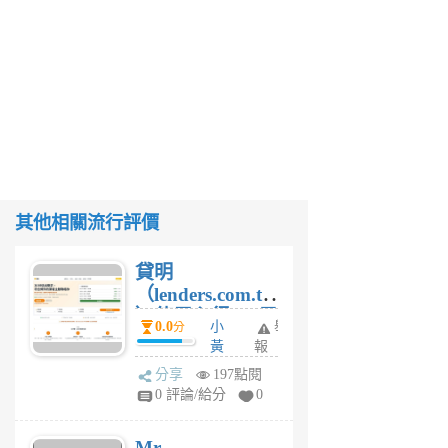
其他相關流行評價
貸明
（lenders.com.tw
）使用心得 — 民
0.0
小
舉
分
間貸款比較平台
黃
報
體驗
蜂
分享
197點閱
1
0 評論/給分
0
個
月
Mr.
前