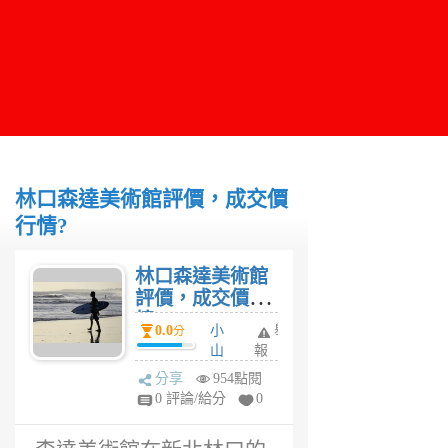
林口森達美術館評價，成交價
行情?
林口森達美術館
評價，成交價行
情?
0.0
小
舉
分
山
報
6
分享
954點閱
年
0 評論/給分
0
前