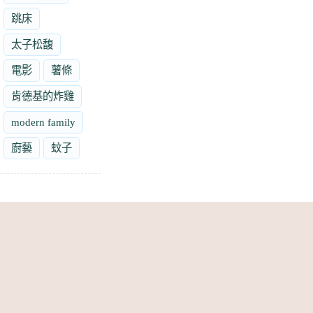
跳床
太子松馥
電影
薯條
肯德基的炸雞
modern family
廚藝
蚊子