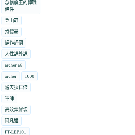
怠惰魔王的轉職
條件
登山鞋
肯德基
操作評價
人性課外課
archer a6
archer
1000
通天狄仁傑
軍師
高效鎖鮮袋
阿凡達
FT-LEF101