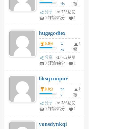
rls
報
前
k
分享
753點閱
m
0 評論/給分
1
zt
g
hugsgodiex
6
個
0.0
w
舉
分
月
ke
報
前
rv
分享
782點閱
pj
0 評論/給分
1
qf
r
liksqxmqmr
6
個
0.0
pn
舉
分
月
v
報
前
wt
分享
786點閱
sv
0 評論/給分
1
jd
j
yonsdynkqi
6