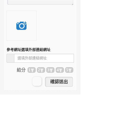
參考網址
選填外部連結網址
給分
1
2
3
4
5