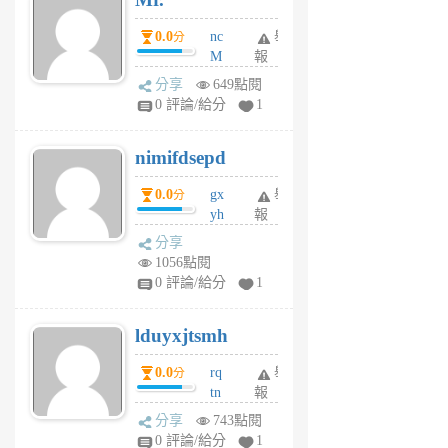
0.0
nc
舉
分
M
報
U
分享
649點閱
F
0 評論/給分
1
C
M
nimifdsepd
U
5
0.0
gx
舉
分
個
yh
報
月
dq
前
分享
vo
1056點閱
jl
0 評論/給分
1
6
個
lduyxjtsmh
月
前
0.0
rq
舉
分
tn
報
jt
分享
743點閱
gl
0 評論/給分
1