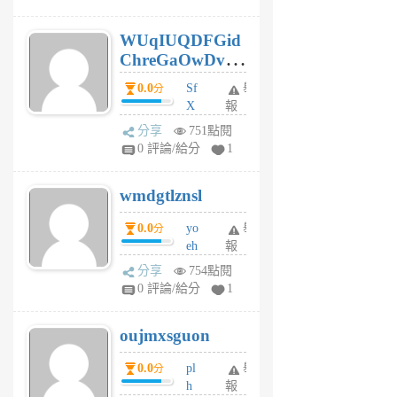
gy
6
WUqIUQDFGid
個
ChreGaOwDv
月
前
dY
0.0
Sf
舉
分
X
報
Pe
分享
751點閱
Jc
0 評論/給分
1
cf
v
wmdgtlznsl
R
P
0.0
yo
舉
分
m
eh
報
v
ld
A
分享
754點閱
gy
V
0 評論/給分
1
ik
G
6
6
oujmxsguon
個
個
月
月
0.0
pl
舉
分
前
前
h
報