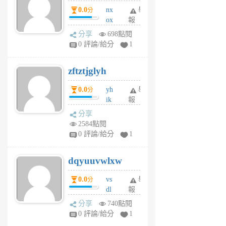
個
0.0
nx
舉
分
月
ox
報
前
rh
分享
698點閱
pe
0 評論/給分
1
er
6
zftztjglyh
個
月
0.0
yh
舉
分
前
ik
報
s
分享
m
2584點閱
tu
0 評論/給分
1
m
s
dqyuuvwlxw
6
個
0.0
vs
舉
分
月
dl
報
前
sq
分享
740點閱
fy
0 評論/給分
1
fe