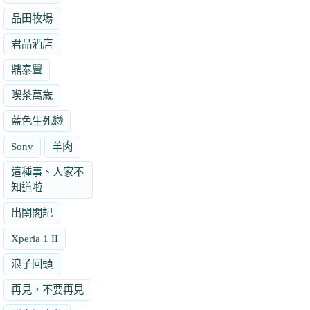
品田牧場
君品酒店
鼎泰豐
喫茶萬歲
藍色生死戀
Sony
羊肉
這種事、人家不
知道啦
出閨閣記
Xperia 1 II
浪子回頭
再見，不要再見