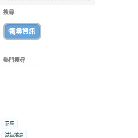
6
個
搜尋
月
前
熱門搜尋
泰集
激旨燒鳥