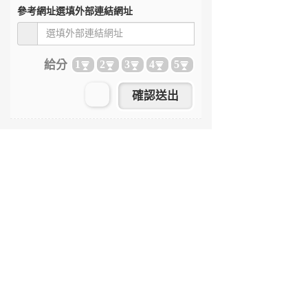
參考網址
選填外部連結網址
給分
1
2
3
4
5