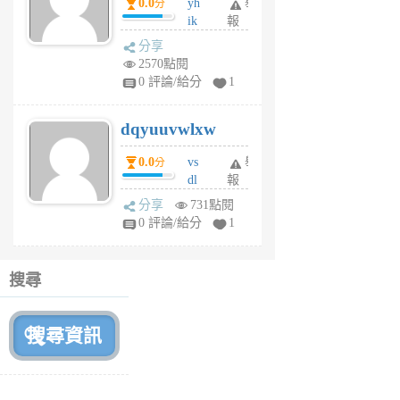
0.0
yh
舉
分
前
ik
報
s
分享
m
2570點閱
tu
0 評論/給分
1
m
s
dqyuuvwlxw
6
個
0.0
vs
舉
分
月
dl
報
前
sq
分享
731點閱
fy
0 評論/給分
1
fe
6
個
搜尋
月
前