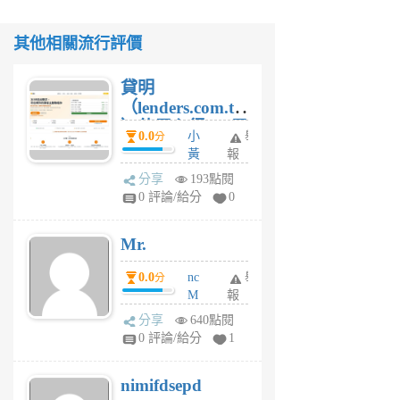
其他相關流行評價
貸明
（lenders.com.tw
）使用心得 — 民
0.0
小
舉
分
間貸款比較平台
黃
報
體驗
蜂
分享
193點閱
1
0 評論/給分
0
個
月
Mr.
前
0.0
nc
舉
分
M
報
U
分享
640點閱
F
0 評論/給分
1
C
M
nimifdsepd
U