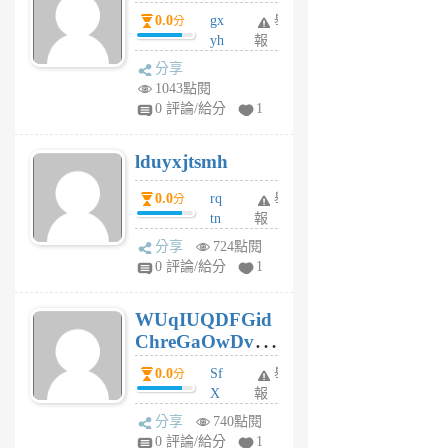
5
0.0
gx
舉
分
個
yh
報
月
dq
前
分享
vo
1043點閱
jl
0 評論/給分
1
6
個
lduyxjtsmh
月
前
0.0
rq
舉
分
tn
報
jt
分享
724點閱
gl
0 評論/給分
1
gy
6
WUqIUQDFGid
個
ChreGaOwDv
月
前
dY
0.0
Sf
舉
分
X
報
Pe
分享
740點閱
Jc
0 評論/給分
1