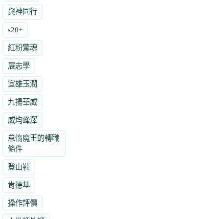
與神同行
s20+
紅粉驚魂
展志學
宜雄玉潤
九揚華威
威均峰澤
怠惰魔王的轉職
條件
登山鞋
肯德基
操作評價