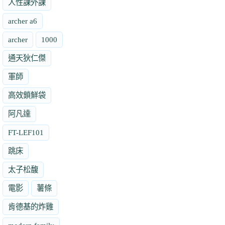
人性課外課
archer a6
archer
1000
通天狄仁傑
軍師
高效鎖鮮袋
阿凡達
FT-LEF101
跳床
太子松馥
電影
薯條
肯德基的炸雞