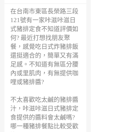
在台南市東區長榮路三段
121號有一家咔滋咔滋日
式豬排定食不知道評價如
何? 最近打想找朋友聚
餐，感覺吃日式炸豬排飯
還挺適合的，簡單又有滿
足感。不知道有無區分腰
內或里肌肉，有無提供咖
哩或豬排醬?
不太喜歡吃太鹹的豬排醬
汁，咔滋咔滋日式豬排定
食提供的醬料會太鹹嗎?
哪一種豬排餐點比較受歡