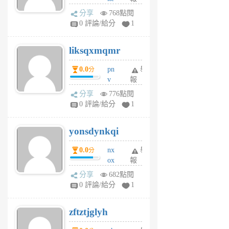
rv
分享
768點閱
pj
0 評論/給分
1
qf
r
liksqxmqmr
6
個
0.0
pn
舉
分
月
v
報
前
wt
分享
776點閱
sv
0 評論/給分
1
jd
j
yonsdynkqi
6
個
0.0
nx
舉
分
月
ox
報
前
rh
分享
682點閱
pe
0 評論/給分
1
er
6
zftztjglyh
個
月