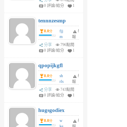
sr
0 評論/給分
1
vg
pn
tennnzesmp
6
個
0.0
fjj
舉
分
月
m
報
前
w
分享
796點閱
rs
0 評論/給分
1
uy
j
qpopijkgfl
6
個
0.0
sh
舉
分
月
rls
報
前
k
分享
743點閱
m
0 評論/給分
1
zt
g
hugsgodiex
6
個
0.0
w
舉
分
月
ke
報
前