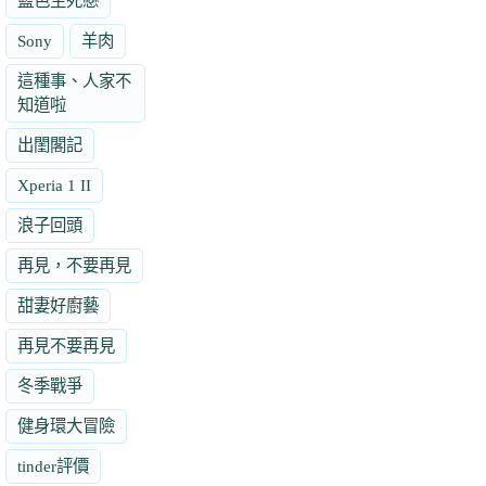
藍色生死戀
Sony
羊肉
這種事、人家不
知道啦
出閨閣記
Xperia 1 II
浪子回頭
再見，不要再見
甜妻好廚藝
再見不要再見
冬季戰爭
健身環大冒險
tinder評價