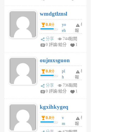
cf
v
wmdgtlznsl
R
P
0.0
yo
舉
分
m
eh
報
v
ld
A
分享
744點閱
gy
V
0 評論/給分
1
ik
G
6
6
oujmxsguon
個
個
月
月
0.0
pl
舉
分
前
前
h
報
wi
分享
736點閱
w
0 評論/給分
1
sh
uq
kgxihkygeq
6
個
0.0
v
舉
分
月
m
報
前
sg
分享
670點閱