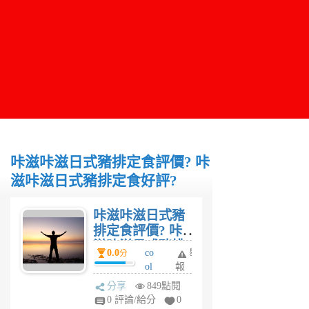
咔滋咔滋日式豬排定食評價? 咔
滋咔滋日式豬排定食好評?
咔滋咔滋日式豬
排定食評價? 咔
滋咔滋日式豬排
0.0
co
舉
分
定食好評?
ol
報
6
分享
849點閱
年
0 評論/給分
0
前