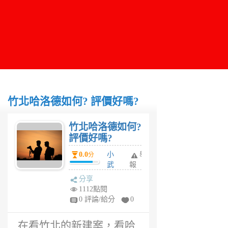
竹北哈洛德如何? 評價好嗎?
竹北哈洛德如何?
評價好嗎?
0.0
小
舉
分
武
報
6
分享
年
1112點閱
前
0 評論/給分
0
在看竹北的新建案，看哈