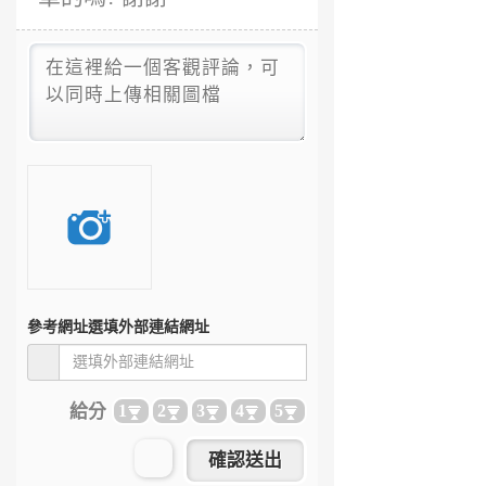
參考網址
選填外部連結網址
給分
1
2
3
4
5