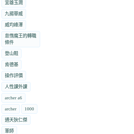
宜雄玉潤
九揚華威
威均峰澤
怠惰魔王的轉職
條件
登山鞋
肯德基
操作評價
人性課外課
archer a6
archer
1000
通天狄仁傑
軍師