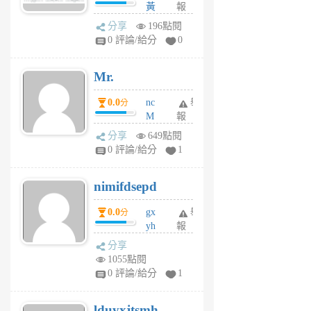
間貸款比較平台
黃
報
體驗
蜂
分享
196點閱
1
0 評論/給分
0
個
月
Mr.
前
0.0
nc
舉
分
M
報
U
分享
649點閱
F
0 評論/給分
1
C
M
nimifdsepd
U
5
0.0
gx
舉
分
個
yh
報
月
dq
前
分享
vo
1055點閱
jl
0 評論/給分
1
6
個
lduyxjtsmh
月