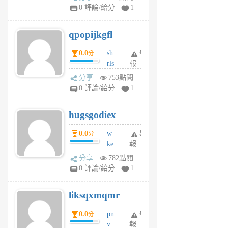
rs
0 評論/給分
1
uy
j
qpopijkgfl
6
個
0.0
sh
舉
分
月
rls
報
前
k
分享
753點閱
m
0 評論/給分
1
zt
g
hugsgodiex
6
個
0.0
w
舉
分
月
ke
報
前
rv
分享
782點閱
pj
0 評論/給分
1
qf
r
liksqxmqmr
6
個
0.0
pn
舉
分
月
v
報
前