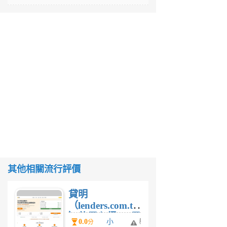
其他相關流行評價
貸明
（lenders.com.tw
）使用心得 — 民
0.0
小
舉
分