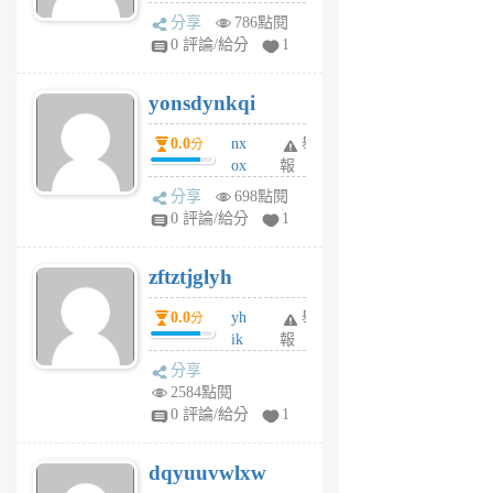
wt
分享
786點閱
sv
0 評論/給分
1
jd
j
yonsdynkqi
6
個
0.0
nx
舉
分
月
ox
報
前
rh
分享
698點閱
pe
0 評論/給分
1
er
6
zftztjglyh
個
月
0.0
yh
舉
分
前
ik
報
s
分享
m
2584點閱
tu
0 評論/給分
1
m
s
dqyuuvwlxw
6