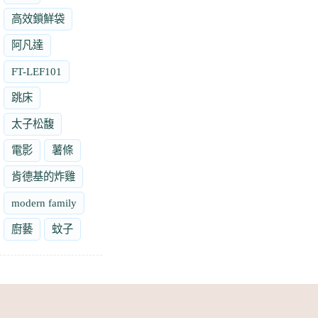
高效鎖鮮袋
阿凡達
FT-LEF101
跳床
太子松馥
電影
薯條
肯德基的炸雞
modern family
廚藝
蚊子