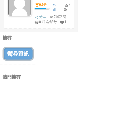
個
0.0
vs
舉
分
月
dl
報
前
sq
分享
740點閱
fy
0 評論/給分
1
fe
6
個
搜尋
月
前
熱門搜尋