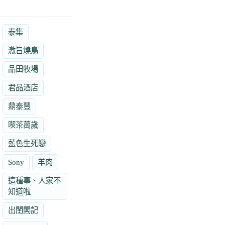
泰集
激旨燒鳥
品田牧場
君品酒店
鼎泰豐
喫茶萬歲
藍色生死戀
Sony
羊肉
這種事、人家不
知道啦
出閨閣記