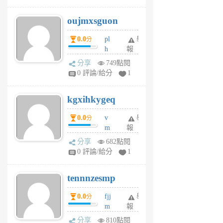
ik
G
6
6
oujmxsguon
個
個
月
月
0.0
pl
舉
分
前
前
h
報
wi
分享
749點閱
w
0 評論/給分
1
sh
uq
kgxihkygeq
6
個
0.0
v
舉
分
月
m
報
前
sg
分享
682點閱
sr
0 評論/給分
1
vg
pn
tennnzesmp
6
個
0.0
fjj
舉
分
月
m
報
前
w
分享
810點閱