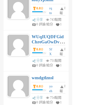
前
0.0
rq
舉
分
tn
報
jt
分享
743點閱
gl
0 評論/給分
1
gy
6
WUqIUQDFGid
個
ChreGaOwDv
月
前
dY
0.0
Sf
舉
分
X
報
Pe
分享
751點閱
Jc
0 評論/給分
1
cf
v
wmdgtlznsl
R
P
0.0
yo
舉
分
m
eh
報
v
ld
A
分享
754點閱
gy
V
0 評論/給分
1