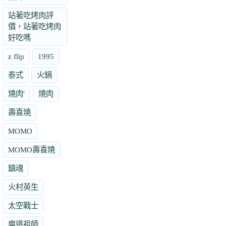
站著吃烤肉評
價，站著吃烤肉
好吃嗎
z flip
1995
泰式
火鍋
燒肉'
燒肉
壽喜燒
MOMO
MOMO壽喜燒
鎮魂
火村英生
太空戰士
魔道祖師