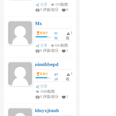
體驗
蜂
分享
193點閱
1
0 評論/給分
0
個
月
Mr.
前
0.0
nc
舉
分
M
報
U
分享
641點閱
F
0 評論/給分
1
C
M
nimifdsepd
U
5
0.0
gx
舉
分
個
yh
報
月
dq
前
分享
vo
1046點閱
jl
0 評論/給分
1
6
個
lduyxjtsmh
月
前