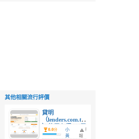
其他相關流行評價
貸明
（lenders.com.tw
）使用心得 — 民
0.0
小
舉
分
間貸款比較平台
黃
報