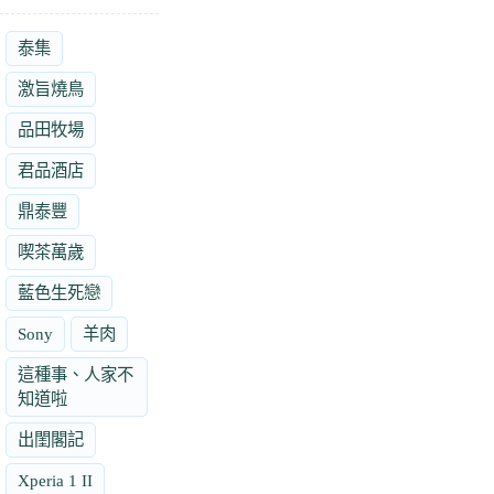
泰集
激旨燒鳥
品田牧場
君品酒店
鼎泰豐
喫茶萬歲
藍色生死戀
Sony
羊肉
這種事、人家不
知道啦
出閨閣記
Xperia 1 II