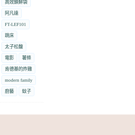
高效鎖鮮袋
阿凡達
FT-LEF101
跳床
太子松馥
電影
薯條
肯德基的炸雞
modern family
廚藝
蚊子