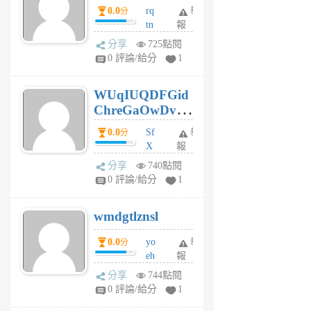
0.0
rq
舉
分
tn
報
jt
分享
725點閱
gl
0 評論/給分
1
gy
6
WUqIUQDFGid
個
ChreGaOwDv
月
前
dY
0.0
Sf
舉
分
X
報
Pe
分享
740點閱
Jc
0 評論/給分
1
cf
v
wmdgtlznsl
R
P
0.0
yo
舉
分
m
eh
報
v
ld
A
分享
744點閱
gy
V
0 評論/給分
1
ik
G