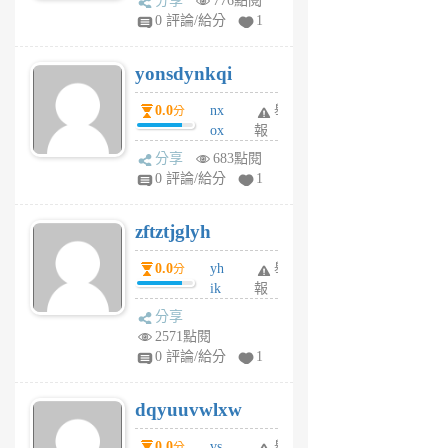
分享
776點閱
sv
0 評論/給分
1
jd
j
yonsdynkqi
6
個
0.0
nx
舉
分
月
ox
報
前
rh
分享
683點閱
pe
0 評論/給分
1
er
6
zftztjglyh
個
月
0.0
yh
舉
分
前
ik
報
s
分享
m
2571點閱
tu
0 評論/給分
1
m
s
dqyuuvwlxw
6
個
0.0
vs
舉
分