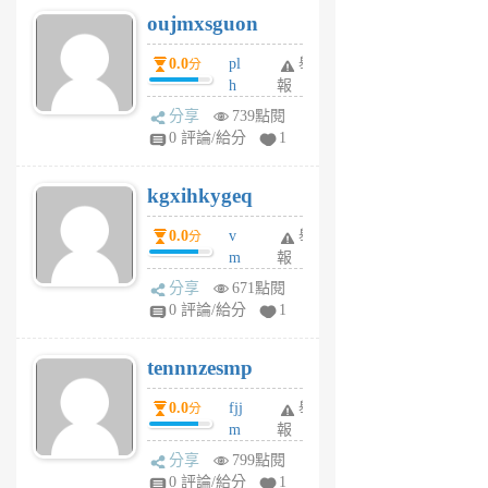
6
6
oujmxsguon
個
個
月
月
0.0
pl
舉
分
前
前
h
報
wi
分享
739點閱
w
0 評論/給分
1
sh
uq
kgxihkygeq
6
個
0.0
v
舉
分
月
m
報
前
sg
分享
671點閱
sr
0 評論/給分
1
vg
pn
tennnzesmp
6
個
0.0
fjj
舉
分
月
m
報
前
w
分享
799點閱
rs
0 評論/給分
1