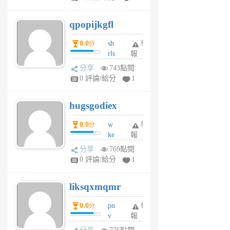
uy
j
qpopijkgfl
6
個
0.0
sh
舉
分
月
rls
報
前
k
分享
743點閱
m
0 評論/給分
1
zt
g
hugsgodiex
6
個
0.0
w
舉
分
月
ke
報
前
rv
分享
769點閱
pj
0 評論/給分
1
qf
r
liksqxmqmr
6
個
0.0
pn
舉
分
月
v
報
前
wt