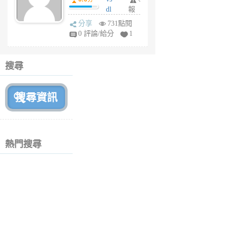
月
dl
報
前
sq
分享
731點閱
fy
0 評論/給分
1
fe
6
個
搜尋
月
前
熱門搜尋