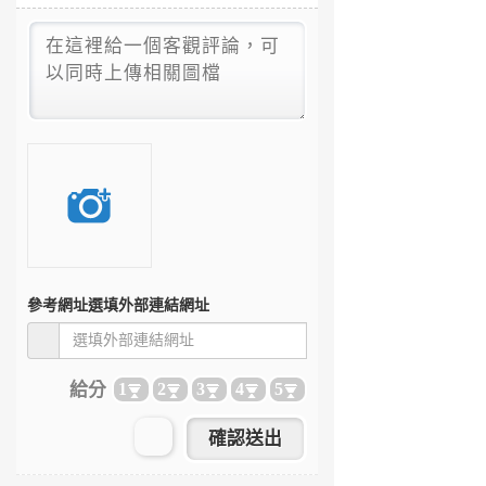
參考網址
選填外部連結網址
給分
1
2
3
4
5