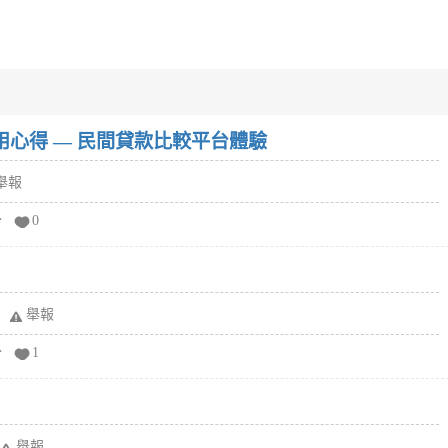
w）使用心得 — 民間貸款比較平台體驗
舉報
分
0
舉報
分
1
舉報