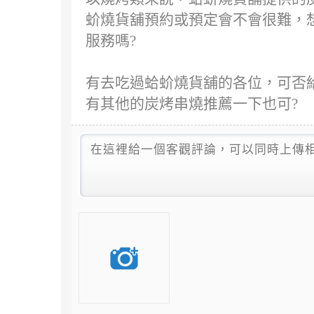
蚧燒貨舖預約或預定會不會很難，
服務嗎?
有去吃過蛤蚧燒貨舖的各位，可否給
有其他的炭烤串燒推薦一下也可?