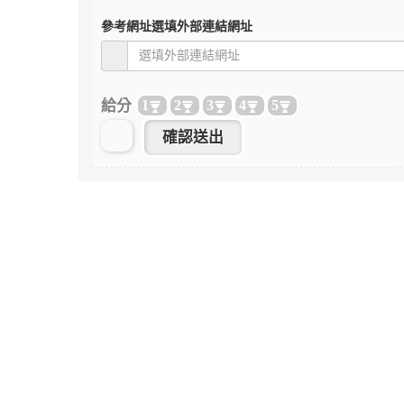
參考網址
選填外部連結網址
給分
1
2
3
4
5