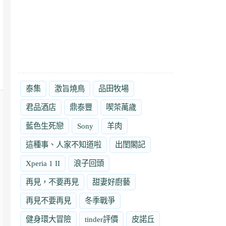
泰集
激旨燒鳥
品田牧場
君品酒店
鼎泰豐
喫茶萬歲
藍色生死戀
Sony
羊肉
這種事、人家不知道啦
出閨閣記
Xperia 1 II
浪子回頭
再見，不要再見
甜妻好廚藝
再見不要再見
冬季戰爭
健身環大冒險
tinder評價
皮諾丘