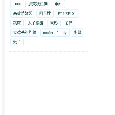
1000
通天狄仁傑
軍師
高效鎖鮮袋
阿凡達
FT-LEF101
跳床
太子松馥
電影
薯條
肯德基的炸雞
modern family
廚藝
蚊子