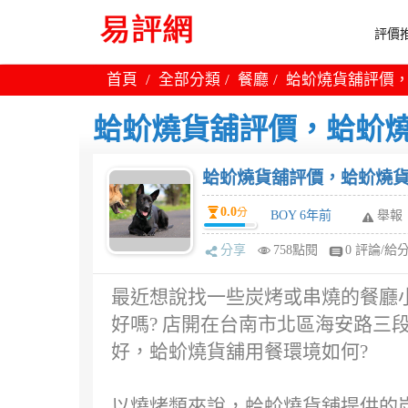
評價推
首頁
全部分類
餐廳
蛤蚧燒貨舖評價，
蛤蚧燒貨舖評價，蛤蚧燒
蛤蚧燒貨舖評價，蛤蚧燒貨
0.0
分
BOY 6年前
舉報
分享
758點閱
0 評論/給
最近想說找一些炭烤或串燒的餐廳
好嗎? 店開在台南市北區海安路三段
好，蛤蚧燒貨舖用餐環境如何?
以燒烤類來說，蛤蚧燒貨舖提供的炭