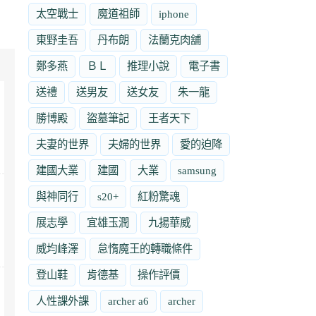
太空戰士
魔道祖師
iphone
東野圭吾
丹布朗
法蘭克肉舖
鄭多燕
ＢＬ
推理小說
電子書
送禮
送男友
送女友
朱一龍
勝博殿
盜墓筆記
王者天下
夫妻的世界
夫婦的世界
愛的迫降
建國大業
建國
大業
samsung
與神同行
s20+
紅粉驚魂
展志學
宜雄玉潤
九揚華威
威均峰澤
怠惰魔王的轉職條件
登山鞋
肯德基
操作評價
人性課外課
archer a6
archer