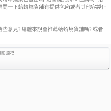
想問一下蛤蚧燒貨舖有提供包廂或者其他客製化
些意見? 總體來說會推薦蛤蚧燒貨舖嗎? 或者