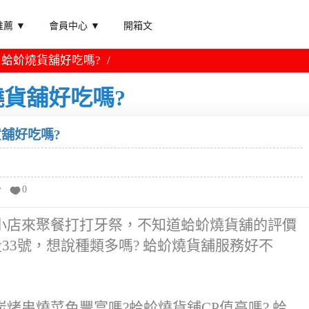
薦 ▼
會員中心 ▼
開箱文
蛤蚧燒貨舖好吃嗎?
貨舖好吃嗎?
舖好吃嗎?
分
0
小店來聚餐打打牙祭，不知道蛤蚧燒貨舖的評價
33號，想說種類多嗎? 蛤蚧燒貨舖服務好不
烤串燒菜色豐富嗎?蛤蚧燒貨舖CP值高嗎? 蛤