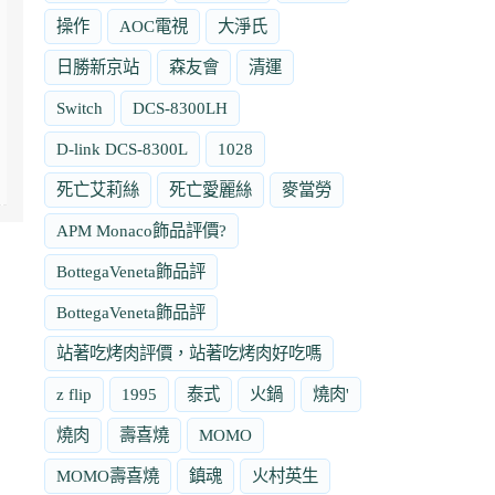
操作
AOC電視
大淨氏
日勝新京站
森友會
清運
Switch
DCS-8300LH
D-link DCS-8300L
1028
死亡艾莉絲
死亡愛麗絲
麥當勞
APM Monaco飾品評價?
BottegaVeneta飾品評
BottegaVeneta飾品評
站著吃烤肉評價，站著吃烤肉好吃嗎
z flip
1995
泰式
火鍋
燒肉'
燒肉
壽喜燒
MOMO
MOMO壽喜燒
鎮魂
火村英生