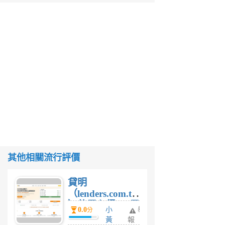
其他相關流行評價
貸明
（lenders.com.tw
）使用心得 — 民
0.0
小
舉
分
間貸款比較平台
黃
報