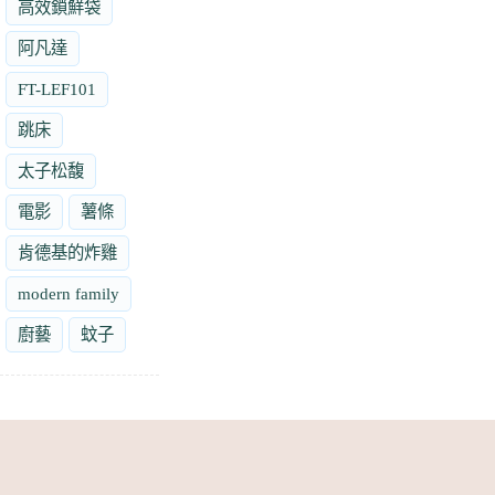
高效鎖鮮袋
阿凡達
FT-LEF101
跳床
太子松馥
電影
薯條
肯德基的炸雞
modern family
廚藝
蚊子