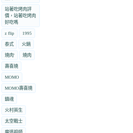
站著吃烤肉評
價，站著吃烤肉
好吃嗎
z flip
1995
泰式
火鍋
燒肉'
燒肉
壽喜燒
MOMO
MOMO壽喜燒
鎮魂
火村英生
太空戰士
魔道祖師