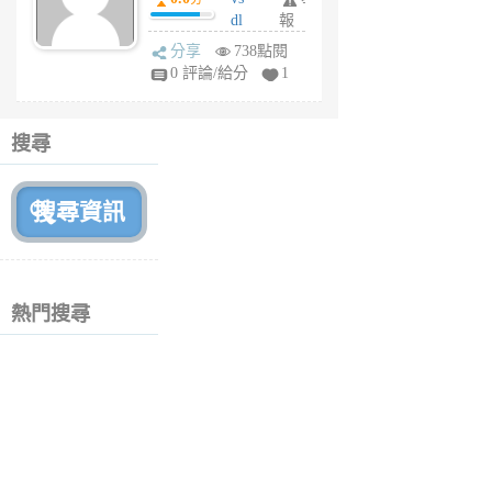
月
dl
報
前
sq
分享
738點閱
fy
0 評論/給分
1
fe
6
個
搜尋
月
前
熱門搜尋