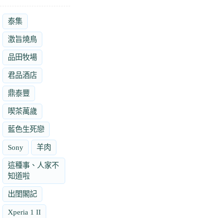
泰集
激旨燒鳥
品田牧場
君品酒店
鼎泰豐
喫茶萬歲
藍色生死戀
Sony
羊肉
這種事、人家不
知道啦
出閨閣記
Xperia 1 II