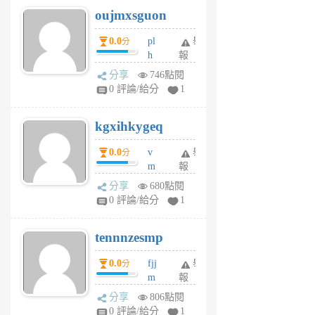
6
6
oujmxsguon
個
個
月
月
0.0
pl
舉
分
前
前
h
報
wi
分享
746點閱
w
0 評論/給分
1
sh
uq
kgxihkygeq
6
個
0.0
v
舉
分
月
m
報
前
sg
分享
680點閱
sr
0 評論/給分
1
vg
pn
tennnzesmp
6
個
0.0
fjj
舉
分
月
m
報
前
w
分享
806點閱
rs
0 評論/給分
1