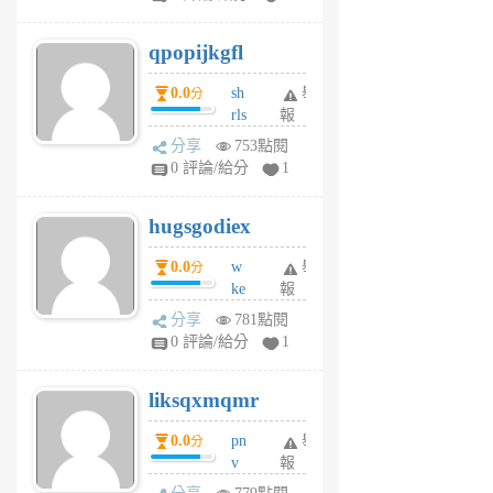
uy
j
qpopijkgfl
6
個
0.0
sh
舉
分
月
rls
報
前
k
分享
753點閱
m
0 評論/給分
1
zt
g
hugsgodiex
6
個
0.0
w
舉
分
月
ke
報
前
rv
分享
781點閱
pj
0 評論/給分
1
qf
r
liksqxmqmr
6
個
0.0
pn
舉
分
月
v
報
前
wt