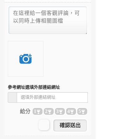
參考網址
選填外部連結網址
給分
1
2
3
4
5