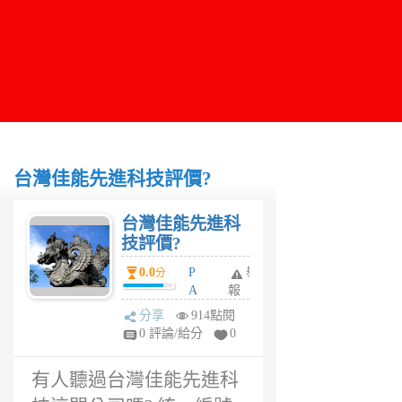
台灣佳能先進科技評價?
台灣佳能先進科
技評價?
0.0
P
舉
分
A
報
U
分享
914點閱
L
0 評論/給分
0
6
年
有人聽過台灣佳能先進科
前