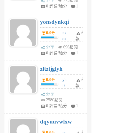
分享
779點閱
sv
0 評論/給分
1
jd
j
yonsdynkqi
6
個
0.0
nx
舉
分
月
ox
報
前
rh
分享
696點閱
pe
0 評論/給分
1
er
6
zftztjglyh
個
月
0.0
yh
舉
分
前
ik
報
s
分享
m
2580點閱
tu
0 評論/給分
1
m
s
dqyuuvwlxw
6
個
0.0
vs
舉
分