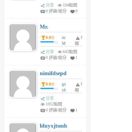
體驗
蜂
分享
194點閱
1
0 評論/給分
0
個
月
Mr.
前
0.0
nc
舉
分
M
報
U
分享
645點閱
F
0 評論/給分
1
C
M
nimifdsepd
U
5
0.0
gx
舉
分
個
yh
報
月
dq
前
分享
vo
1052點閱
jl
0 評論/給分
1
6
個
lduyxjtsmh
月
前