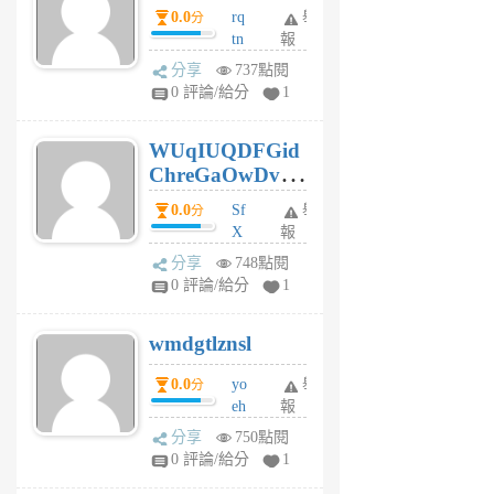
0.0
rq
舉
分
tn
報
jt
分享
737點閱
gl
0 評論/給分
1
gy
6
WUqIUQDFGid
個
ChreGaOwDv
月
前
dY
0.0
Sf
舉
分
X
報
Pe
分享
748點閱
Jc
0 評論/給分
1
cf
v
wmdgtlznsl
R
P
0.0
yo
舉
分
m
eh
報
v
ld
A
分享
750點閱
gy
V
0 評論/給分
1
ik
G