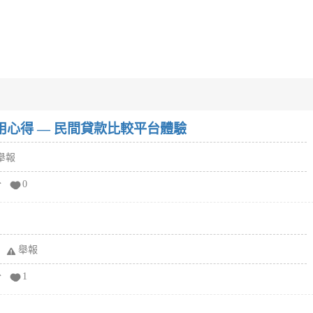
w）使用心得 — 民間貸款比較平台體驗
舉報
分
0
舉報
分
1