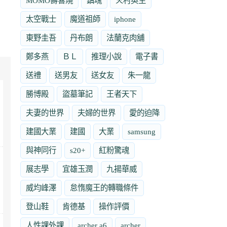
MOMO壽喜燒
鎮魂
火村英生
太空戰士
魔道祖師
iphone
東野圭吾
丹布朗
法蘭克肉舖
鄭多燕
ＢＬ
推理小說
電子書
送禮
送男友
送女友
朱一龍
勝博殿
盜墓筆記
王者天下
夫妻的世界
夫婦的世界
愛的迫降
建國大業
建國
大業
samsung
與神同行
s20+
紅粉驚魂
展志學
宜雄玉潤
九揚華威
威均峰澤
怠惰魔王的轉職條件
登山鞋
肯德基
操作評價
人性課外課
archer a6
archer