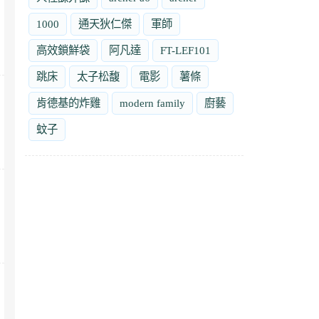
1000
通天狄仁傑
軍師
高效鎖鮮袋
阿凡達
FT-LEF101
跳床
太子松馥
電影
薯條
肯德基的炸雞
modern family
廚藝
蚊子