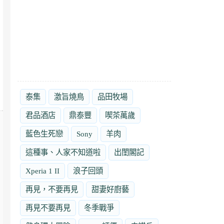
泰集
激旨燒鳥
品田牧場
君品酒店
鼎泰豐
喫茶萬歲
藍色生死戀
Sony
羊肉
這種事、人家不知道啦
出閨閣記
Xperia 1 II
浪子回頭
再見，不要再見
甜妻好廚藝
再見不要再見
冬季戰爭