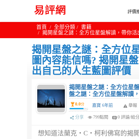
評價推
首頁
全部分類
書籍
揭開星盤之謎：全方位星盤解讀，帶你活
揭開星盤之謎：全方位
圖內容能信嗎? 揭開星
出自己的人生藍圖評價
揭開星盤之謎：全方位星盤
盤之謎：全方位星盤解讀
0.0
分
嘉寶 6年前
舉報
分享
799點閱
0 評論/給
想知道法蘭克‧C‧柯利佛寫的揭