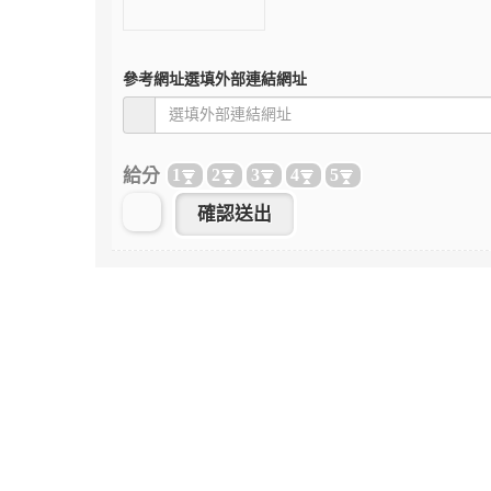
參考網址
選填外部連結網址
給分
1
2
3
4
5