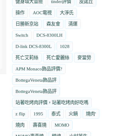
健身環大冒險
tinder評價
皮諾丘
操作
AOC電視
大淨氏
日勝新京站
森友會
清運
Switch
DCS-8300LH
D-link DCS-8300L
1028
死亡艾莉絲
死亡愛麗絲
麥當勞
APM Monaco飾品評價?
BottegaVeneta飾品評
BottegaVeneta飾品評
站著吃烤肉評價，站著吃烤肉好吃嗎
z flip
1995
泰式
火鍋
燒肉'
燒肉
壽喜燒
MOMO