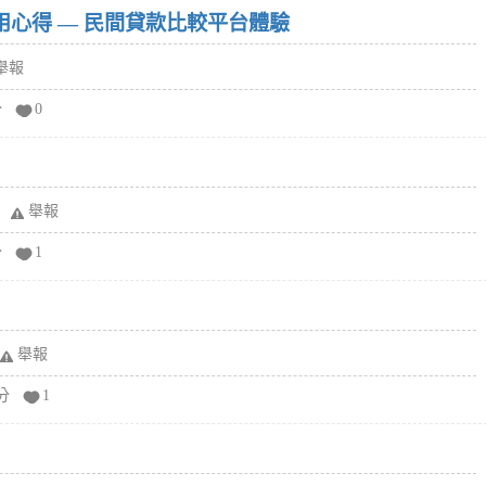
w）使用心得 — 民間貸款比較平台體驗
舉報
分
0
舉報
分
1
舉報
分
1