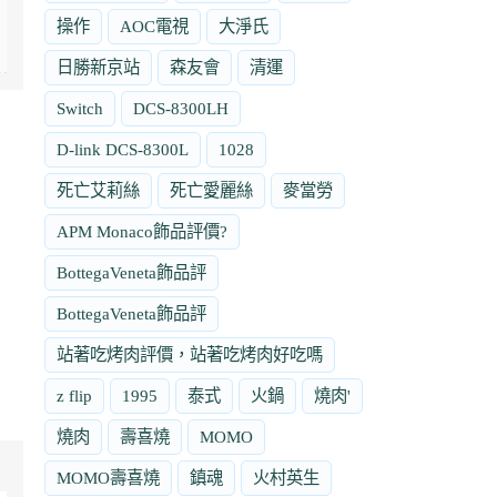
操作
AOC電視
大淨氏
日勝新京站
森友會
清運
Switch
DCS-8300LH
D-link DCS-8300L
1028
死亡艾莉絲
死亡愛麗絲
麥當勞
APM Monaco飾品評價?
BottegaVeneta飾品評
BottegaVeneta飾品評
站著吃烤肉評價，站著吃烤肉好吃嗎
z flip
1995
泰式
火鍋
燒肉'
燒肉
壽喜燒
MOMO
MOMO壽喜燒
鎮魂
火村英生