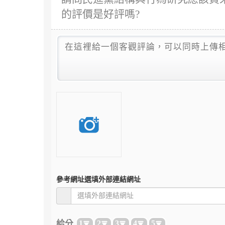
的評價是好評嗎?
參考網址
選填外部連結網址
給分
1
2
3
4
5