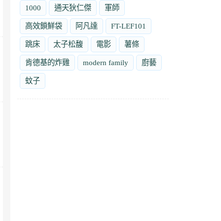
1000
通天狄仁傑
軍師
高效鎖鮮袋
阿凡達
FT-LEF101
跳床
太子松馥
電影
薯條
肯德基的炸雞
modern family
廚藝
蚊子