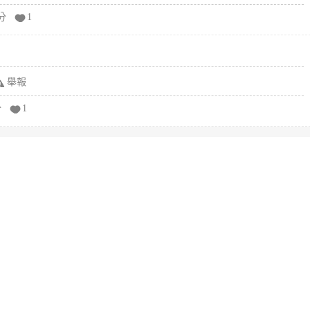
分
1
舉報
分
1