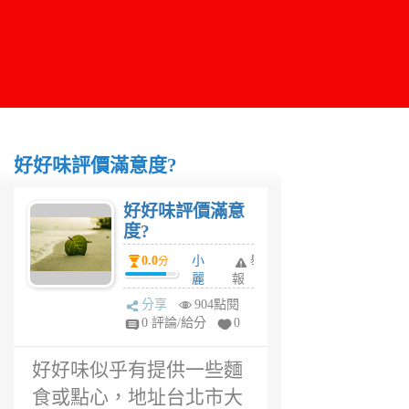
好好味評價滿意度?
好好味評價滿意
度?
0.0
小
舉
分
麗
報
6
分享
904點閱
年
0 評論/給分
0
前
好好味似乎有提供一些麵
食或點心，地址台北市大