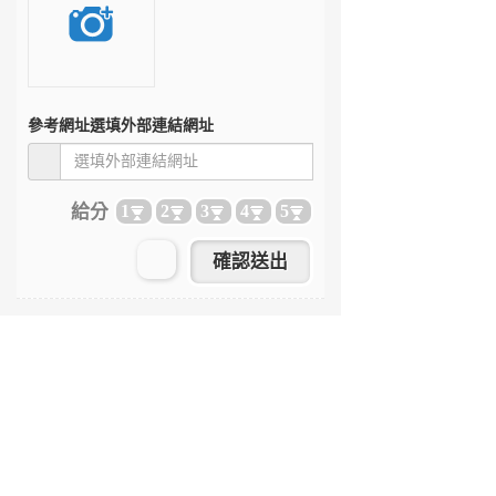
參考網址
選填外部連結網址
給分
1
2
3
4
5