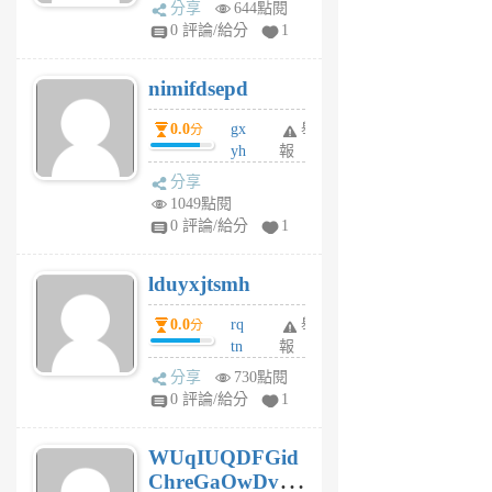
分享
644點閱
F
0 評論/給分
1
C
M
nimifdsepd
U
5
0.0
gx
舉
分
個
yh
報
月
dq
前
分享
vo
1049點閱
jl
0 評論/給分
1
6
個
lduyxjtsmh
月
前
0.0
rq
舉
分
tn
報
jt
分享
730點閱
gl
0 評論/給分
1
gy
6
WUqIUQDFGid
個
ChreGaOwDv
月