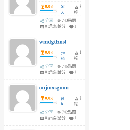
前
dY
0.0
Sf
舉
分
X
報
Pe
分享
743點閱
Jc
0 評論/給分
1
cf
v
wmdgtlznsl
R
P
0.0
yo
舉
分
m
eh
報
v
ld
A
分享
746點閱
gy
V
0 評論/給分
1
ik
G
6
6
oujmxsguon
個
個
月
月
0.0
pl
舉
分
前
前
h
報
wi
分享
742點閱
w
0 評論/給分
1
sh
uq