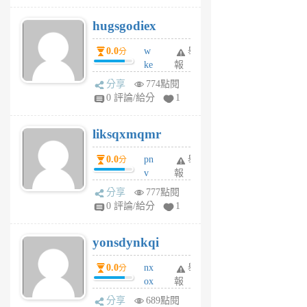
g
hugsgodiex
6
個
0.0
w
舉
分
月
ke
報
前
rv
分享
774點閱
pj
0 評論/給分
1
qf
r
liksqxmqmr
6
個
0.0
pn
舉
分
月
v
報
前
wt
分享
777點閱
sv
0 評論/給分
1
jd
j
yonsdynkqi
6
個
0.0
nx
舉
分
月
ox
報
前
rh
分享
689點閱