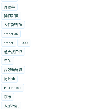
肯德基
操作評價
人性課外課
archer a6
archer
1000
通天狄仁傑
軍師
高效鎖鮮袋
阿凡達
FT-LEF101
跳床
太子松馥