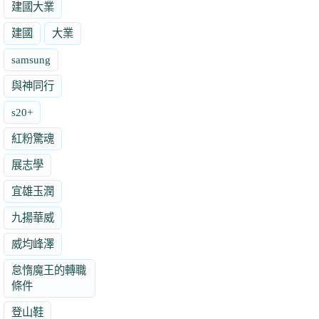
建國大業
建國
大業
samsung
與神同行
s20+
紅粉驚魂
展志學
宜雄玉潤
九揚華威
威均峰澤
怠惰魔王的轉職
條件
登山鞋