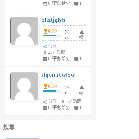
pe
0 評論/給分
1
er
6
zftztjglyh
個
月
0.0
yh
舉
分
前
ik
報
s
分享
m
2574點閱
tu
0 評論/給分
1
m
s
dqyuuvwlxw
6
個
0.0
vs
舉
分
月
dl
報
前
sq
分享
734點閱
fy
0 評論/給分
1
fe
6
個
搜尋
月
前