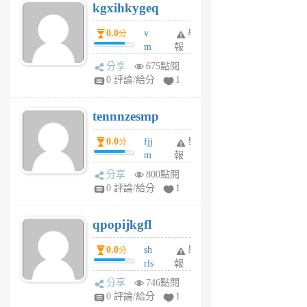
kgxihkygeq
6
個
0.0
v
舉
分
月
m
報
前
sg
分享
675點閱
sr
0 評論/給分
1
vg
pn
tennnzesmp
6
個
0.0
fjj
舉
分
月
m
報
前
w
分享
800點閱
rs
0 評論/給分
1
uy
j
qpopijkgfl
6
個
0.0
sh
舉
分
月
rls
報
前
k
分享
746點閱
m
0 評論/給分
1
zt