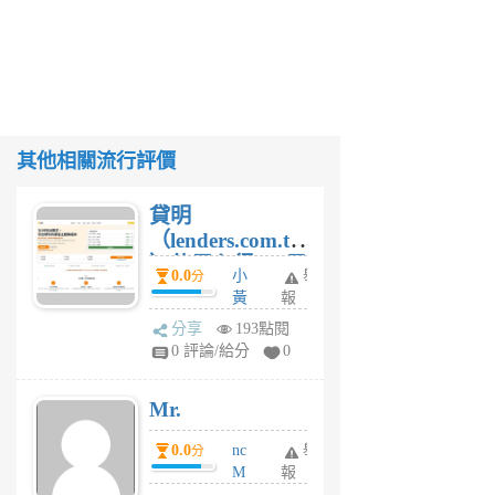
其他相關流行評價
貸明
（lenders.com.tw
）使用心得 — 民
0.0
小
舉
分
間貸款比較平台
黃
報
體驗
蜂
分享
193點閱
1
0 評論/給分
0
個
月
Mr.
前
0.0
nc
舉
分
M
報
U