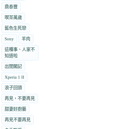
鼎泰豐
喫茶萬歲
藍色生死戀
Sony
羊肉
這種事、人家不
知道啦
出閨閣記
Xperia 1 II
浪子回頭
再見，不要再見
甜妻好廚藝
再見不要再見