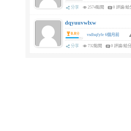
分享
2574點閱
0 評論/給
dqyuuvwlxw
0.0
分
vsdlsqfyfe 6個月前
分享
732點閱
0 評論/給