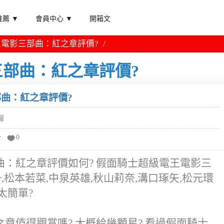
薦 ▼
會員中心 ▼
開箱文
電影三部曲：紅之章評價?
部曲：紅之章評價?
曲：紅之章評價?
報
分
0
：紅之章評價如何? 假面騎士超級電王電影三
,松本若菜,中泉英雄,秋山莉奈,溝口琢矢,松元環
太簡單?
章值得觀賞嗎? 大概給幾顆星? 看過假面騎士