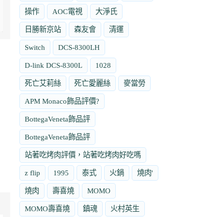
操作
AOC電視
大淨氏
日勝新京站
森友會
清運
Switch
DCS-8300LH
D-link DCS-8300L
1028
死亡艾莉絲
死亡愛麗絲
麥當勞
APM Monaco飾品評價?
BottegaVeneta飾品評
BottegaVeneta飾品評
站著吃烤肉評價，站著吃烤肉好吃嗎
z flip
1995
泰式
火鍋
燒肉'
燒肉
壽喜燒
MOMO
MOMO壽喜燒
鎮魂
火村英生