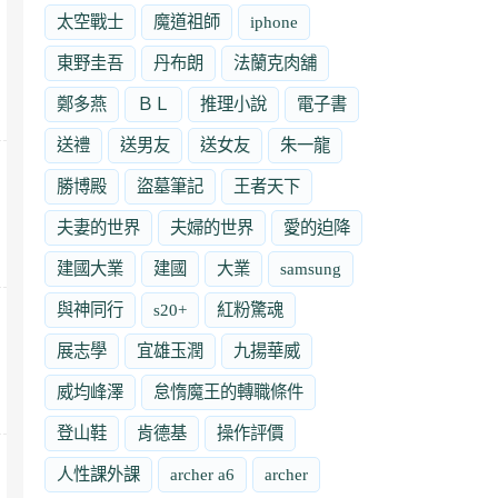
太空戰士
魔道祖師
iphone
東野圭吾
丹布朗
法蘭克肉舖
鄭多燕
ＢＬ
推理小說
電子書
送禮
送男友
送女友
朱一龍
勝博殿
盜墓筆記
王者天下
夫妻的世界
夫婦的世界
愛的迫降
建國大業
建國
大業
samsung
與神同行
s20+
紅粉驚魂
展志學
宜雄玉潤
九揚華威
威均峰澤
怠惰魔王的轉職條件
登山鞋
肯德基
操作評價
人性課外課
archer a6
archer