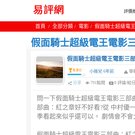
評價推
首頁
全部分類
電影
假面騎士超級電王
假面騎士超級電王電影三
假面騎士超級電王電影三部
0.0
分
小薇兒 6年前
舉
分享
791點閱
0 評論/給
問一下假面騎士超級電王電影三部曲
部曲：紅之章好不好看?從 中村優一
季看起來似乎還可以。 劇情會不會
假面騎士超級電王電影三部曲：紅之