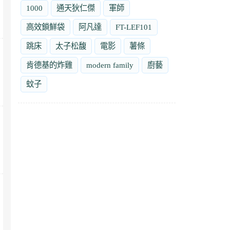
1000
通天狄仁傑
軍師
高效鎖鮮袋
阿凡達
FT-LEF101
跳床
太子松馥
電影
薯條
肯德基的炸雞
modern family
廚藝
蚊子