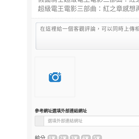
超級電王電影三部曲：紅之章感想
參考網址
選填外部連結網址
給分
1
2
3
4
5