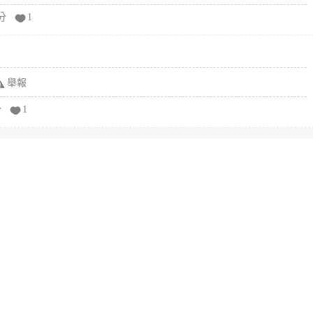
分
1
舉報
分
1