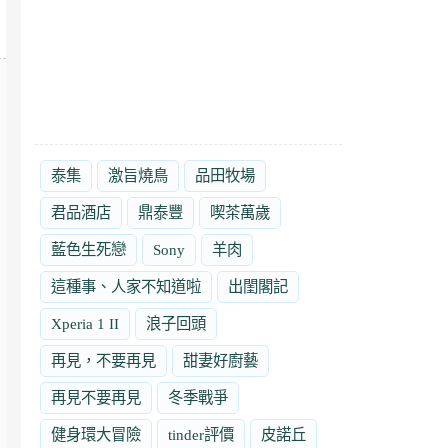
泰集
激旨燒鳥
品田牧場
君品酒店
鼎泰豐
喫茶萬歲
藍色生死戀
Sony
羊肉
這種事、人家不知道啦
出閨閣記
Xperia 1 II
浪子回頭
再見，不要再見
甜妻好廚藝
再見不要再見
冬季戰爭
健身環大冒險
tinder評價
皮諾丘