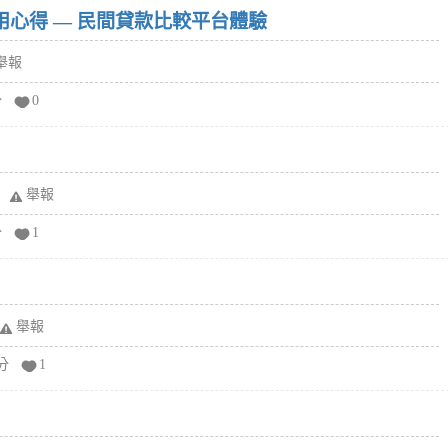
w）使用心得 — 民間貸款比較平台體驗
舉報
分
0
舉報
分
1
舉報
分
1