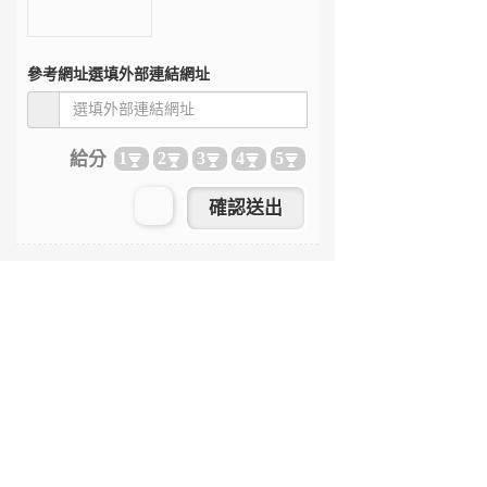
參考網址
選填外部連結網址
給分
1
2
3
4
5