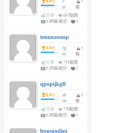
0.0
v
舉
分
月
m
報
前
sg
分享
667點閱
sr
0 評論/給分
1
vg
pn
tennnzesmp
6
個
0.0
fjj
舉
分
月
m
報
前
w
分享
791點閱
rs
0 評論/給分
1
uy
j
qpopijkgfl
6
個
0.0
sh
舉
分
月
rls
報
前
k
分享
739點閱
m
0 評論/給分
1
zt
g
hugsgodiex
6