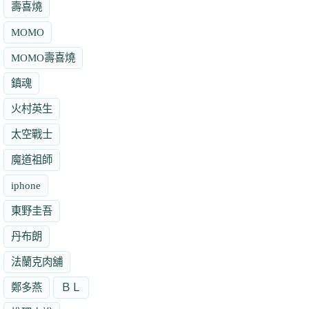
壽喜燒
MOMO
MOMO壽喜燒
鎮魂
火村英生
太空戰士
魔道祖師
iphone
東野圭吾
丹布朗
法蘭克肉舖
鄭多燕
ＢＬ