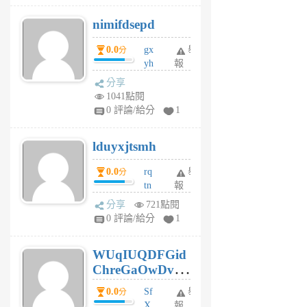
M
nimifdsepd
U
5
0.0
gx
舉
分
個
yh
報
月
dq
前
分享
vo
1041點閱
jl
0 評論/給分
1
6
個
lduyxjtsmh
月
前
0.0
rq
舉
分
tn
報
jt
分享
721點閱
gl
0 評論/給分
1
gy
6
WUqIUQDFGid
個
ChreGaOwDv
月
前
dY
0.0
Sf
舉
分
X
報