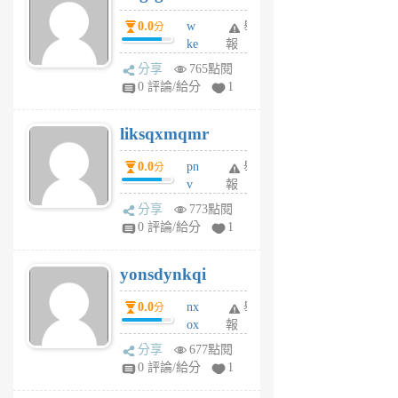
個
0.0
w
舉
分
月
ke
報
前
rv
分享
765點閱
pj
0 評論/給分
1
qf
r
liksqxmqmr
6
個
0.0
pn
舉
分
月
v
報
前
wt
分享
773點閱
sv
0 評論/給分
1
jd
j
yonsdynkqi
6
個
0.0
nx
舉
分
月
ox
報
前
rh
分享
677點閱
pe
0 評論/給分
1
er
6