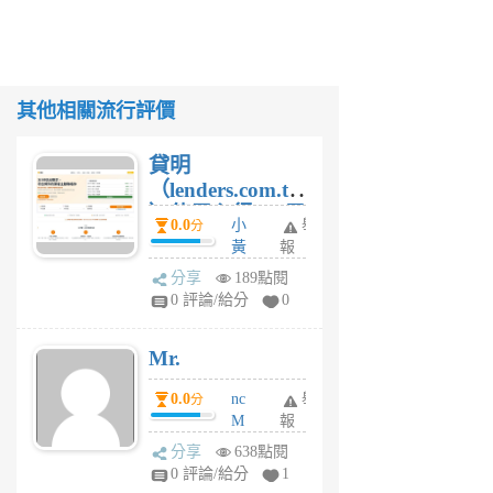
其他相關流行評價
貸明
（lenders.com.tw
）使用心得 — 民
0.0
小
舉
分
間貸款比較平台
黃
報
體驗
蜂
分享
189點閱
1
0 評論/給分
0
個
月
Mr.
前
0.0
nc
舉
分
M
報
U
分享
638點閱
F
0 評論/給分
1
C