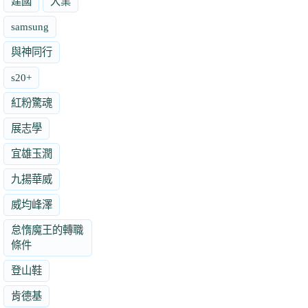
建國
大業
samsung
與神同行
s20+
紅粉驚魂
展志學
宜雄玉潤
九揚華威
威均峰澤
怠惰魔王的轉職
條件
登山鞋
肯德基