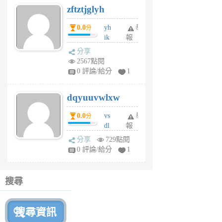
zftztjglyh
個
月
0.0
yh
舉
分
前
ik
報
s
分享
m
2567點閱
tu
0 評論/給分
1
m
s
dqyuuvwlxw
6
個
0.0
vs
舉
分
月
dl
報
前
sq
分享
729點閱
fy
0 評論/給分
1
fe
6
個
搜尋
月
前