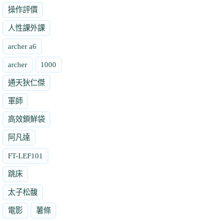
操作評價
人性課外課
archer a6
archer
1000
通天狄仁傑
軍師
高效鎖鮮袋
阿凡達
FT-LEF101
跳床
太子松馥
電影
薯條