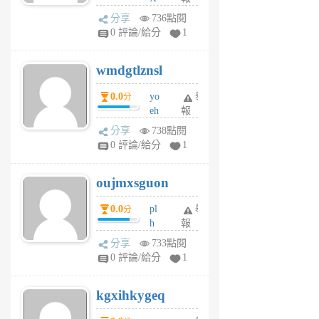
Pe
分享
736點閱
Jc
0 評論/給分
1
cf
v
wmdgtlznsl
R
P
0.0
yo
舉
分
m
eh
報
v
ld
A
分享
738點閱
gy
V
0 評論/給分
1
ik
G
6
6
oujmxsguon
個
個
月
月
0.0
pl
舉
分
前
前
h
報
wi
分享
733點閱
w
0 評論/給分
1
sh
uq
kgxihkygeq
6
個