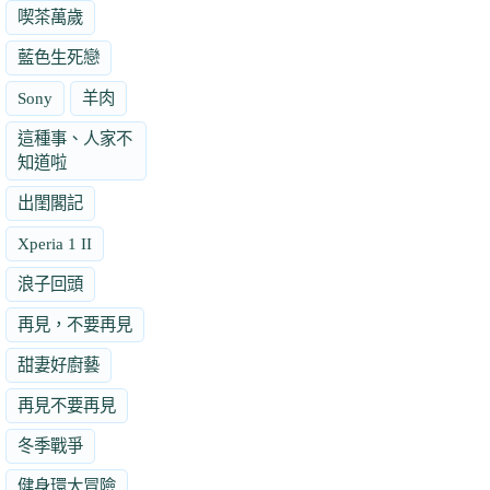
喫茶萬歲
藍色生死戀
Sony
羊肉
這種事、人家不
知道啦
出閨閣記
Xperia 1 II
浪子回頭
再見，不要再見
甜妻好廚藝
再見不要再見
冬季戰爭
健身環大冒險