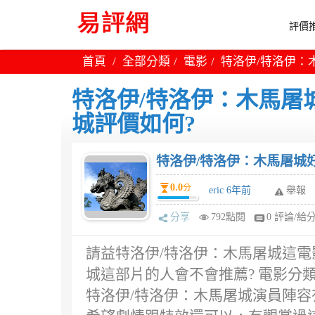
評價推
首頁
全部分類
電影
特洛伊/特洛伊：
特洛伊/特洛伊：木馬屠
城評價如何?
特洛伊/特洛伊：木馬屠城好
0.0
分
eric 6年前
舉報
分享
792點閱
0 評論/給
請益特洛伊/特洛伊：木馬屠城這電
城這部片的人會不會推薦? 電影分
特洛伊/特洛伊：木馬屠城演員陣容有