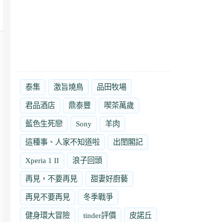
泰集
激旨燒鳥
品田牧場
君品酒店
鼎泰豐
喫茶萬歲
藍色生死戀
Sony
羊肉
這種事、人家不知道啦
出閨閣記
Xperia 1 II
浪子回頭
再見，不要再見
甜妻好廚藝
再見不要再見
冬季戰爭
健身環大冒險
tinder評價
皮諾丘