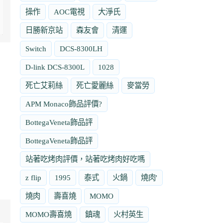
操作
AOC電視
大淨氏
日勝新京站
森友會
清運
Switch
DCS-8300LH
D-link DCS-8300L
1028
死亡艾莉絲
死亡愛麗絲
麥當勞
APM Monaco飾品評價?
BottegaVeneta飾品評
BottegaVeneta飾品評
站著吃烤肉評價，站著吃烤肉好吃嗎
z flip
1995
泰式
火鍋
燒肉'
燒肉
壽喜燒
MOMO
MOMO壽喜燒
鎮魂
火村英生