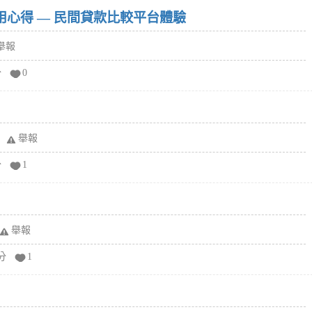
w）使用心得 — 民間貸款比較平台體驗
舉報
分
0
舉報
分
1
舉報
分
1