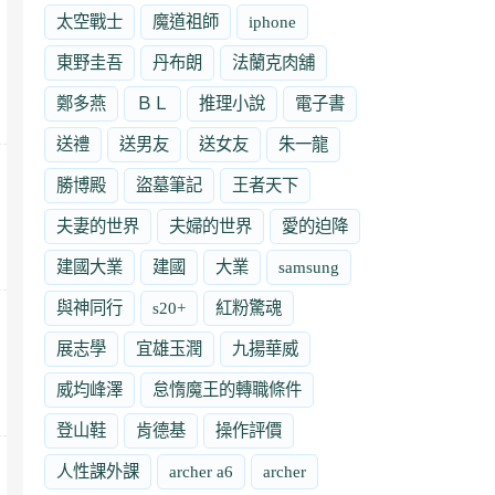
太空戰士
魔道祖師
iphone
東野圭吾
丹布朗
法蘭克肉舖
鄭多燕
ＢＬ
推理小說
電子書
送禮
送男友
送女友
朱一龍
勝博殿
盜墓筆記
王者天下
夫妻的世界
夫婦的世界
愛的迫降
建國大業
建國
大業
samsung
與神同行
s20+
紅粉驚魂
展志學
宜雄玉潤
九揚華威
威均峰澤
怠惰魔王的轉職條件
登山鞋
肯德基
操作評價
人性課外課
archer a6
archer