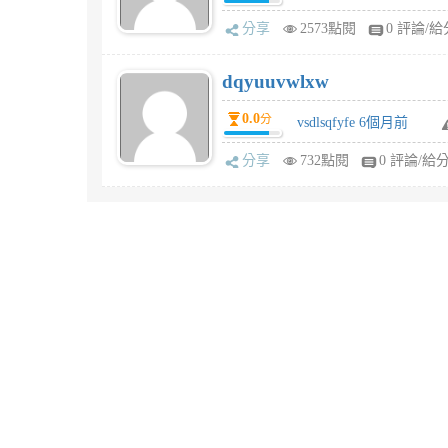
分享
2573點閱
0 評論/給
dqyuuvwlxw
0.0
分
vsdlsqfyfe 6個月前
分享
732點閱
0 評論/給