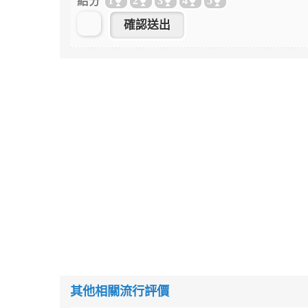
給分
1
2
3
4
5
其他相關流行評價