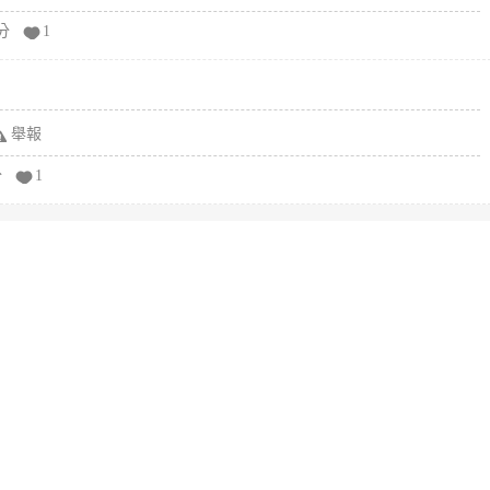
分
1
舉報
分
1