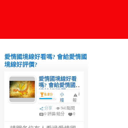
愛情國境線好看嗎? 會給愛情國
境線好評價?
愛情國境線好看
嗎? 會給愛情國
境線好評價?
0.0
小
舉
分
瞳
報
6
分享
941點閱
年
0 評論/給分
0
前