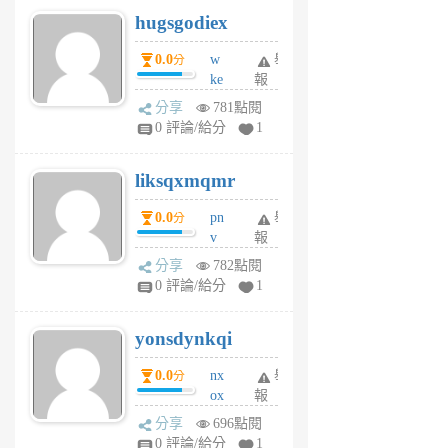
g
hugsgodiex
6
個
0.0
w
舉
分
月
ke
報
前
rv
分享
781點閱
pj
0 評論/給分
1
qf
r
liksqxmqmr
6
個
0.0
pn
舉
分
月
v
報
前
wt
分享
782點閱
sv
0 評論/給分
1
jd
j
yonsdynkqi
6
個
0.0
nx
舉
分
月
ox
報
前
rh
分享
696點閱
pe
0 評論/給分
1