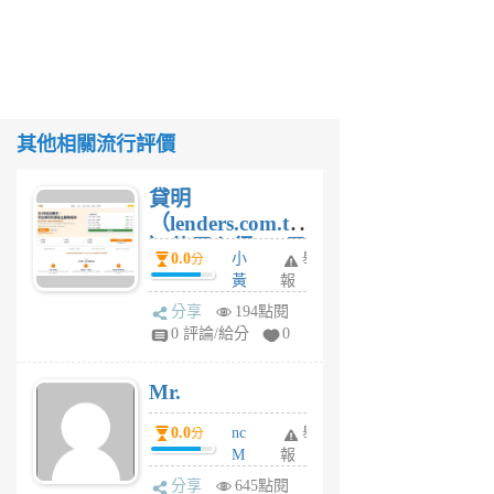
其他相關流行評價
貸明
（lenders.com.tw
）使用心得 — 民
0.0
小
舉
分
間貸款比較平台
黃
報
體驗
蜂
分享
194點閱
1
0 評論/給分
0
個
月
Mr.
前
0.0
nc
舉
分
M
報
U
分享
645點閱