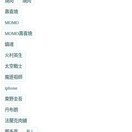
燒肉'
燒肉
壽喜燒
MOMO
MOMO壽喜燒
鎮魂
火村英生
太空戰士
魔道祖師
iphone
東野圭吾
丹布朗
法蘭克肉舖
鄭多燕
ＢＬ