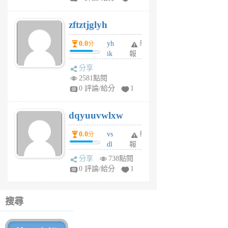
er
6
zftztjglyh
個
月
0.0
yh
舉
分
前
ik
報
s
分享
m
2581點閱
tu
0 評論/給分
1
m
s
dqyuuvwlxw
6
個
0.0
vs
舉
分
月
dl
報
前
sq
分享
738點閱
fy
0 評論/給分
1
fe
6
個
搜尋
月
前