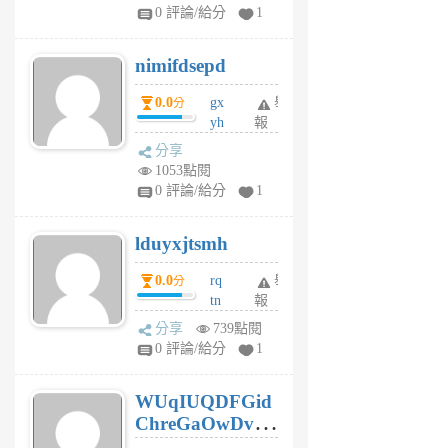
F
0 評論/給分
1
C
M
nimifdsepd
U
5
0.0
gx
舉
分
個
yh
報
月
dq
前
分享
vo
1053點閱
jl
0 評論/給分
1
6
個
lduyxjtsmh
月
前
0.0
rq
舉
分
tn
報
jt
分享
739點閱
gl
0 評論/給分
1
gy
6
WUqIUQDFGid
個
ChreGaOwDv
月
前
dY