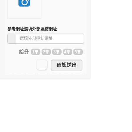
參考網址
選填外部連結網址
給分
1
2
3
4
5