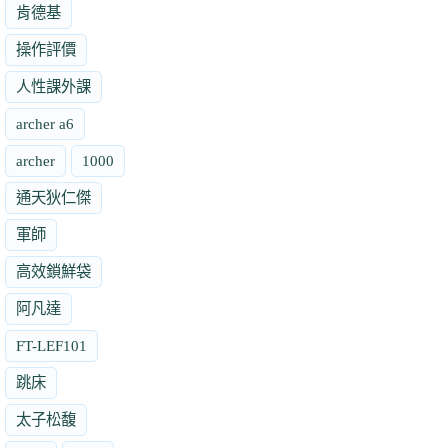
肯德基
操作評價
人性課外課
archer a6
archer
1000
通天狄仁傑
軍師
高效鎖鮮袋
阿凡達
FT-LEF101
跳床
太子松馥