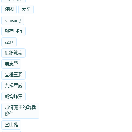
建國
大業
samsung
與神同行
s20+
紅粉驚魂
展志學
宜雄玉潤
九揚華威
威均峰澤
怠惰魔王的轉職
條件
登山鞋