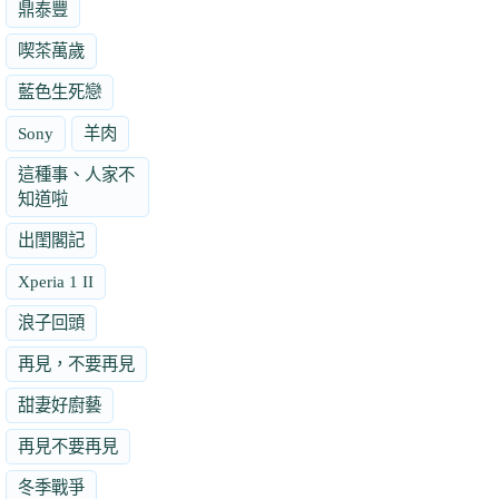
鼎泰豐
喫茶萬歲
藍色生死戀
Sony
羊肉
這種事、人家不
知道啦
出閨閣記
Xperia 1 II
浪子回頭
再見，不要再見
甜妻好廚藝
再見不要再見
冬季戰爭