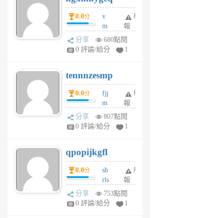
個
0.0
v
舉
分
月
m
報
前
sg
分享
680點閱
sr
0 評論/給分
1
vg
pn
tennnzesmp
6
個
0.0
fjj
舉
分
月
m
報
前
w
分享
807點閱
rs
0 評論/給分
1
uy
j
qpopijkgfl
6
個
0.0
sh
舉
分
月
rls
報
前
k
分享
753點閱
m
0 評論/給分
1
zt