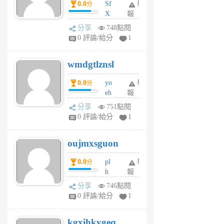
0.0
Sf
舉
分
X
報
Pe
分享
748點閱
Jc
0 評論/給分
1
cf
v
wmdgtlznsl
R
P
0.0
yo
舉
分
m
eh
報
v
ld
A
分享
751點閱
gy
V
0 評論/給分
1
ik
G
6
6
oujmxsguon
個
個
月
月
0.0
pl
舉
分
前
前
h
報
wi
分享
746點閱
w
0 評論/給分
1
sh
uq
kgxihkygeq
6