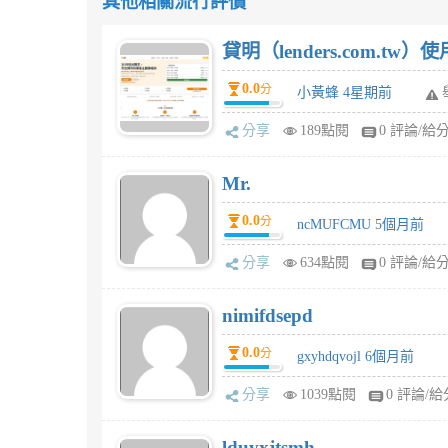
其他相關流行評價
貸明（lenders.com.t
0.0
分
小黃蜂 4星期前
分享
189點閱
0 評論/給
Mr.
0.0
分
ncMUFCMU 5個月前
分享
634點閱
0 評論/給
nimifdsepd
0.0
分
gxyhdqvojl 6個月前
分享
1039點閱
0 評論/給
lduyxjtsmh