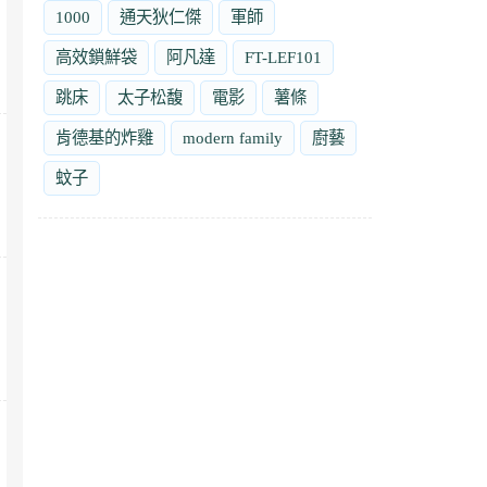
1000
通天狄仁傑
軍師
高效鎖鮮袋
阿凡達
FT-LEF101
跳床
太子松馥
電影
薯條
肯德基的炸雞
modern family
廚藝
蚊子