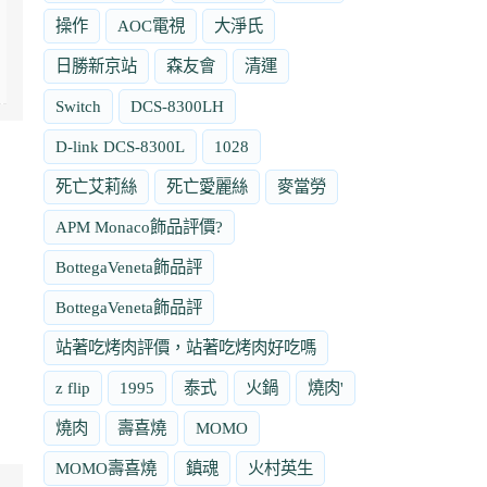
操作
AOC電視
大淨氏
日勝新京站
森友會
清運
Switch
DCS-8300LH
D-link DCS-8300L
1028
死亡艾莉絲
死亡愛麗絲
麥當勞
APM Monaco飾品評價?
BottegaVeneta飾品評
BottegaVeneta飾品評
站著吃烤肉評價，站著吃烤肉好吃嗎
z flip
1995
泰式
火鍋
燒肉'
燒肉
壽喜燒
MOMO
MOMO壽喜燒
鎮魂
火村英生