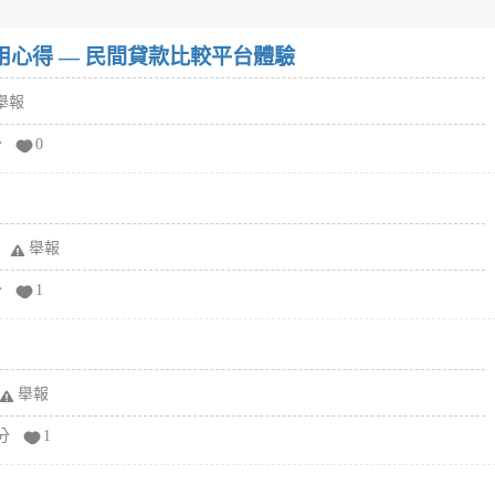
w）使用心得 — 民間貸款比較平台體驗
舉報
分
0
舉報
分
1
舉報
分
1