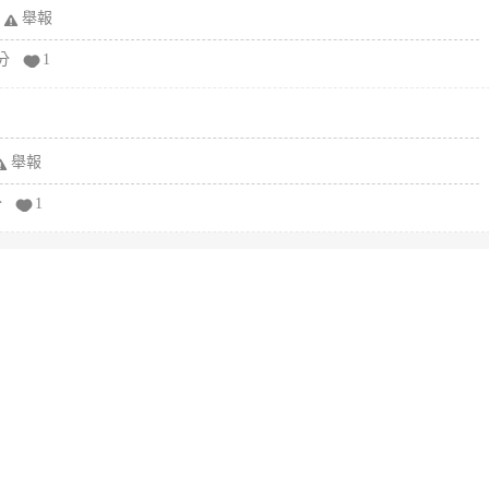
舉報
分
1
舉報
分
1