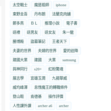
太空戰士
魔道祖師
iphone
東野圭吾
丹布朗
法蘭克肉舖
鄭多燕
ＢＬ
推理小說
電子書
送禮
送男友
送女友
朱一龍
勝博殿
盜墓筆記
王者天下
夫妻的世界
夫婦的世界
愛的迫降
建國大業
建國
大業
samsung
與神同行
s20+
紅粉驚魂
展志學
宜雄玉潤
九揚華威
威均峰澤
怠惰魔王的轉職條件
登山鞋
肯德基
操作評價
人性課外課
archer a6
archer