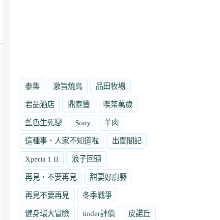
泰集
激旨燒鳥
品田牧場
君品酒店
鼎泰豐
喫茶萬歲
藍色生死戀
Sony
羊肉
這種事、人家不知道啦
出閨閣記
Xperia 1 II
浪子回頭
再見，不要再見
甜妻好廚藝
再見不要再見
冬季戰爭
健身環大冒險
tinder評價
皮諾丘