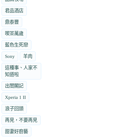
君品酒店
鼎泰豐
喫茶萬歲
藍色生死戀
Sony
羊肉
這種事、人家不
知道啦
出閨閣記
Xperia 1 II
浪子回頭
再見，不要再見
甜妻好廚藝