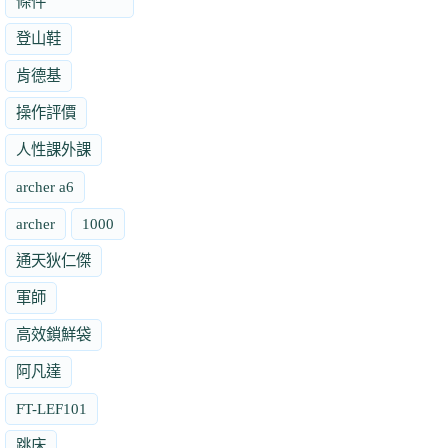
條件
登山鞋
肯德基
操作評價
人性課外課
archer a6
archer
1000
通天狄仁傑
軍師
高效鎖鮮袋
阿凡達
FT-LEF101
跳床