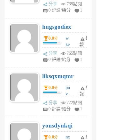
k
分享
739點閱
m
0 評論/給分
1
zt
g
hugsgodiex
6
個
0.0
w
舉
分
月
ke
報
前
rv
分享
765點閱
pj
0 評論/給分
1
qf
r
liksqxmqmr
6
個
0.0
pn
舉
分
月
v
報
前
wt
分享
772點閱
sv
0 評論/給分
1
jd
j
yonsdynkqi
6
個
0.0
nx
舉
分
月