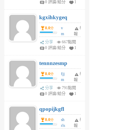
0 評論/給分
1
sh
uq
kgxihkygeq
6
個
0.0
v
舉
分
月
m
報
前
sg
分享
667點閱
sr
0 評論/給分
1
vg
pn
tennnzesmp
6
個
0.0
fjj
舉
分
月
m
報
前
w
分享
791點閱
rs
0 評論/給分
1
uy
j
qpopijkgfl
6
個
0.0
sh
舉
分
月
rls
報
前