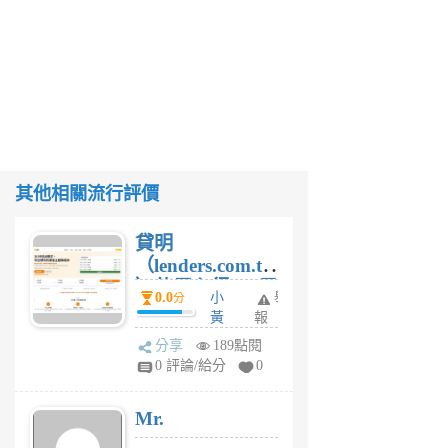
其他相關流行評價
貸明
（lenders.com.tw
）使用心得 — 民
0.0
小
舉
分
間貸款比較平台
黃
報
體驗
蜂
分享
189點閱
4
0 評論/給分
0
星
期
Mr.
前