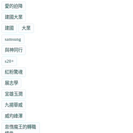
愛的迫降
建國大業
建國
大業
samsung
與神同行
s20+
紅粉驚魂
展志學
宜雄玉潤
九揚華威
威均峰澤
怠惰魔王的轉職