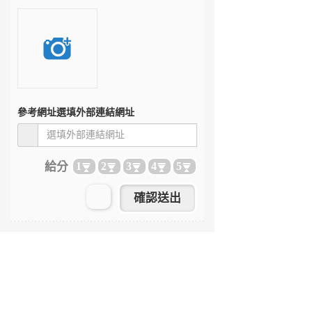
參考網址
選填外部連結網址
給分
1
2
3
4
5