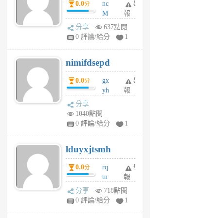
0.0
nc
舉
分
M
報
U
分享
637點閱
F
0 評論/給分
1
C
M
nimifdsepd
U
5
0.0
gx
舉
分
個
yh
報
月
dq
前
分享
vo
1040點閱
jl
0 評論/給分
1
6
個
lduyxjtsmh
月
前
0.0
rq
舉
分
tn
報
jt
分享
718點閱
gl
0 評論/給分
1
gy
6