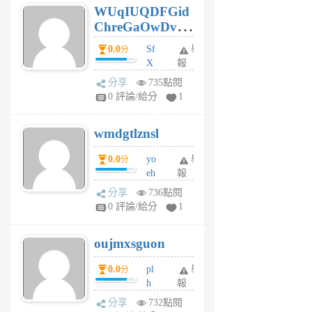
WUqIUQDFGid
個
ChreGaOwDv
月
前
dY
0.0
Sf
舉
分
X
報
Pe
分享
735點閱
Jc
0 評論/給分
1
cf
v
wmdgtlznsl
R
P
0.0
yo
舉
分
m
eh
報
v
ld
A
分享
736點閱
gy
V
0 評論/給分
1
ik
G
6
6
oujmxsguon
個
個
月
月
0.0
pl
舉
分
前
前
h
報
wi
分享
732點閱
w