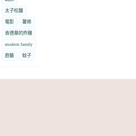
太子松馥
電影
薯條
肯德基的炸雞
modern family
廚藝
蚊子