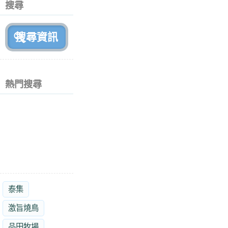
搜尋
月
前
熱門搜尋
泰集
激旨燒鳥
品田牧場