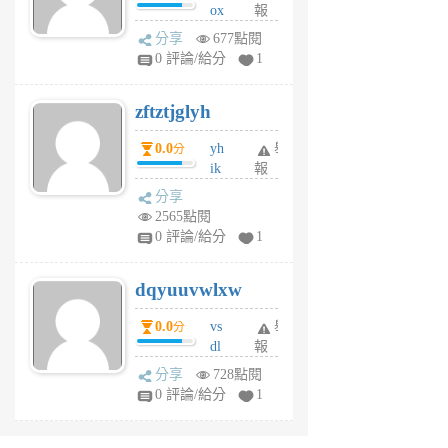
ox
報
前
rh
分享
677點閱
pe
0 評論/給分
1
er
6
zftztjglyh
個
月
0.0
yh
舉
分
前
ik
報
s
分享
m
2565點閱
tu
0 評論/給分
1
m
s
dqyuuvwlxw
6
個
0.0
vs
舉
分
月
dl
報
前
sq
分享
728點閱
fy
0 評論/給分
1
fe
6
個