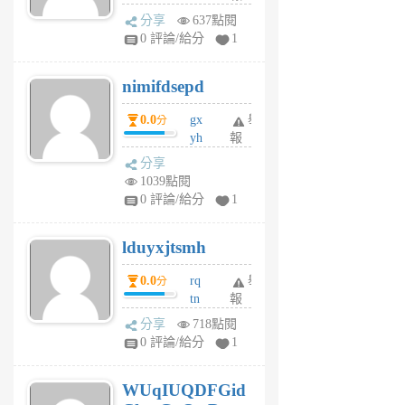
U
分享
637點閱
F
0 評論/給分
1
C
M
nimifdsepd
U
5
0.0
gx
舉
分
個
yh
報
月
dq
前
分享
vo
1039點閱
jl
0 評論/給分
1
6
個
lduyxjtsmh
月
前
0.0
rq
舉
分
tn
報
jt
分享
718點閱
gl
0 評論/給分
1
gy
6
WUqIUQDFGid
個