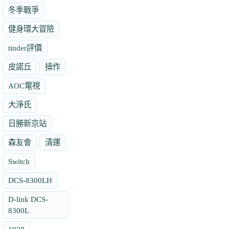
冬季戰爭
健身環大冒險
tinder評價
皮諾丘
操作
AOC電視
大淨氏
日勝新京站
森友會
清運
Switch
DCS-8300LH
D-link DCS-
8300L