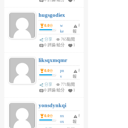
zt
g
hugsgodiex
6
個
0.0
w
舉
分
月
ke
報
前
rv
分享
765點閱
pj
0 評論/給分
1
qf
r
liksqxmqmr
6
個
0.0
pn
舉
分
月
v
報
前
wt
分享
771點閱
sv
0 評論/給分
1
jd
j
yonsdynkqi
6
個
0.0
nx
舉
分
月
ox
報
前
rh