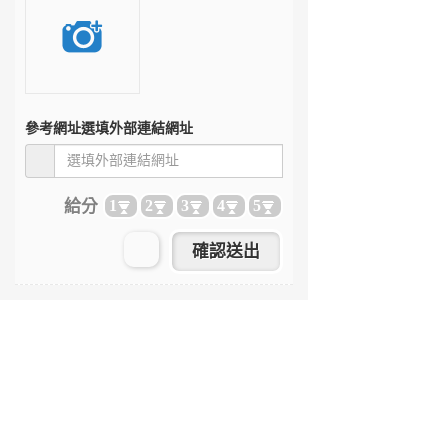
參考網址
選填外部連結網址
給分
1
2
3
4
5