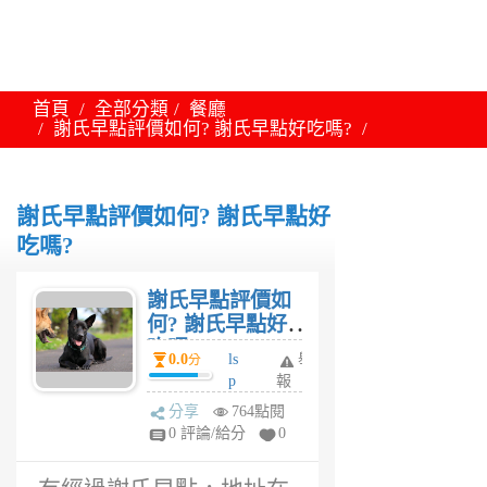
首頁
全部分類
餐廳
謝氏早點評價如何? 謝氏早點好吃嗎?
謝氏早點評價如何? 謝氏早點好
吃嗎?
謝氏早點評價如
何? 謝氏早點好
吃嗎?
0.0
ls
舉
分
p
報
6
分享
764點閱
年
0 評論/給分
0
前