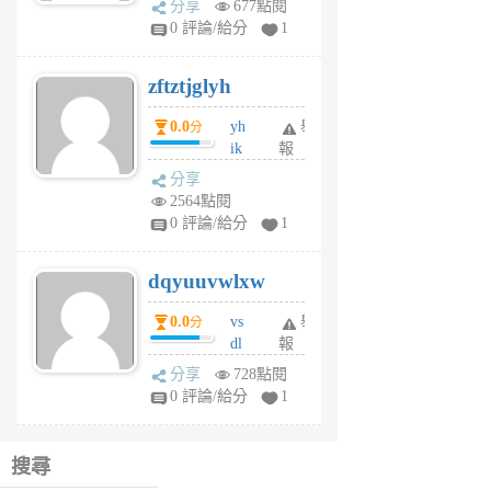
分享
677點閱
pe
0 評論/給分
1
er
6
zftztjglyh
個
月
0.0
yh
舉
分
前
ik
報
s
分享
m
2564點閱
tu
0 評論/給分
1
m
s
dqyuuvwlxw
6
個
0.0
vs
舉
分
月
dl
報
前
sq
分享
728點閱
fy
0 評論/給分
1
fe
6
個
搜尋
月