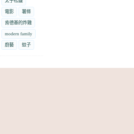
太子松馥
電影
薯條
肯德基的炸雞
modern family
廚藝
蚊子