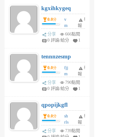
uq
kgxihkygeq
6
個
0.0
v
舉
分
月
m
報
前
sg
分享
666點閱
sr
0 評論/給分
1
vg
pn
tennnzesmp
6
個
0.0
fjj
舉
分
月
m
報
前
w
分享
790點閱
rs
0 評論/給分
1
uy
j
qpopijkgfl
6
個
0.0
sh
舉
分
月
rls
報
前
k
分享
739點閱
m
0 評論/給分
1