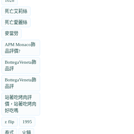
1028
死亡艾莉絲
死亡愛麗絲
麥當勞
APM Monaco飾
品評價?
BottegaVeneta飾
品評
BottegaVeneta飾
品評
站著吃烤肉評
價，站著吃烤肉
好吃嗎
z flip
1995
泰式
火鍋