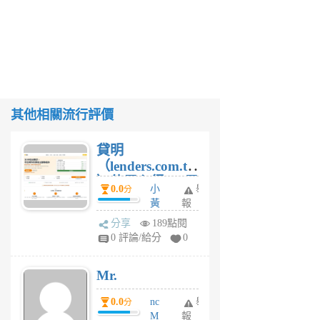
其他相關流行評價
貸明
（lenders.com.tw
）使用心得 — 民
0.0
小
舉
分
間貸款比較平台
黃
報
體驗
蜂
分享
189點閱
4
0 評論/給分
0
星
期
Mr.
前
0.0
nc
舉
分
M
報