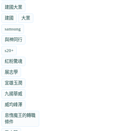
建國大業
建國
大業
samsung
與神同行
s20+
紅粉驚魂
展志學
宜雄玉潤
九揚華威
威均峰澤
怠惰魔王的轉職
條件