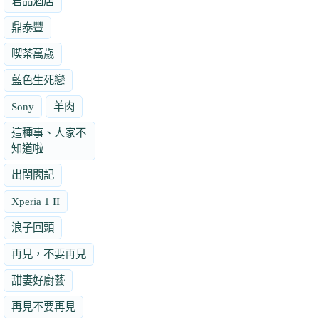
君品酒店
鼎泰豐
喫茶萬歲
藍色生死戀
Sony
羊肉
這種事、人家不
知道啦
出閨閣記
Xperia 1 II
浪子回頭
再見，不要再見
甜妻好廚藝
再見不要再見