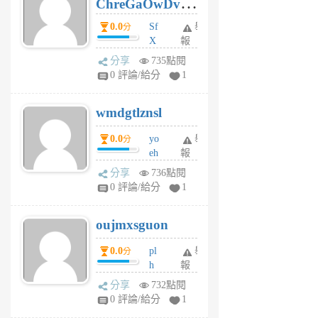
ChreGaOwDv
月
前
dY
0.0
Sf
舉
分
X
報
Pe
分享
735點閱
Jc
0 評論/給分
1
cf
v
wmdgtlznsl
R
P
0.0
yo
舉
分
m
eh
報
v
ld
A
分享
736點閱
gy
V
0 評論/給分
1
ik
G
6
6
oujmxsguon
個
個
月
月
0.0
pl
舉
分
前
前
h
報
wi
分享
732點閱
w
0 評論/給分
1
sh