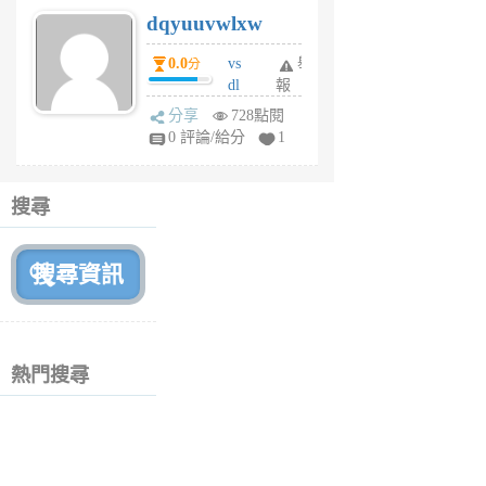
s
dqyuuvwlxw
6
個
0.0
vs
舉
分
月
dl
報
前
sq
分享
728點閱
fy
0 評論/給分
1
fe
6
個
搜尋
月
前
熱門搜尋