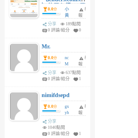
）使用心得 — 民
0.0
小
舉
分
間貸款比較平台
黃
報
體驗
蜂
分享
189點閱
4
0 評論/給分
0
星
期
Mr.
前
0.0
nc
舉
分
M
報
U
分享
637點閱
F
0 評論/給分
1
C
M
nimifdsepd
U
5
0.0
gx
舉
分
個
yh
報
月
dq
前
分享
vo
1040點閱
jl
0 評論/給分
1
6