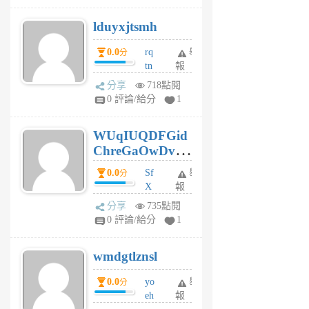
個
lduyxjtsmh
月
前
0.0
rq
舉
分
tn
報
jt
分享
718點閱
gl
0 評論/給分
1
gy
6
WUqIUQDFGid
個
ChreGaOwDv
月
前
dY
0.0
Sf
舉
分
X
報
Pe
分享
735點閱
Jc
0 評論/給分
1
cf
v
wmdgtlznsl
R
P
0.0
yo
舉
分
m
eh
報
v