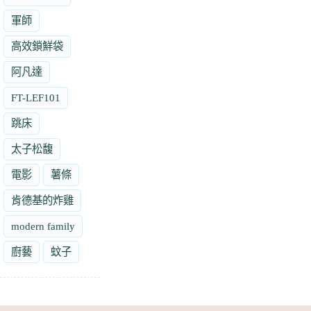
軍師
高效鎖鮮袋
阿凡達
FT-LEF101
跳床
太子松馥
電影
薯條
肯德基的炸雞
modern family
廚藝
蚊子