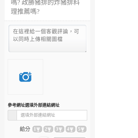
嗎? 政勝豬排的炸豬排料
理推薦嗎?
參考網址
選填外部連結網址
給分
1
2
3
4
5