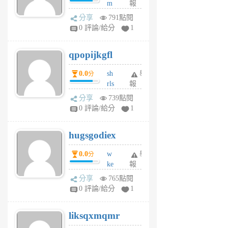
m
報
前
w
分享
791點閱
rs
0 評論/給分
1
uy
j
qpopijkgfl
6
個
0.0
sh
舉
分
月
rls
報
前
k
分享
739點閱
m
0 評論/給分
1
zt
g
hugsgodiex
6
個
0.0
w
舉
分
月
ke
報
前
rv
分享
765點閱
pj
0 評論/給分
1
qf
r
liksqxmqmr
6
個