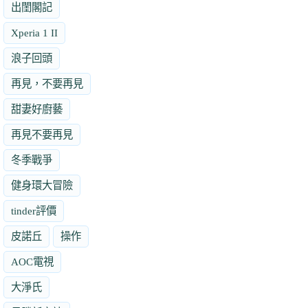
出閨閣記
Xperia 1 II
浪子回頭
再見，不要再見
甜妻好廚藝
再見不要再見
冬季戰爭
健身環大冒險
tinder評價
皮諾丘
操作
AOC電視
大淨氏