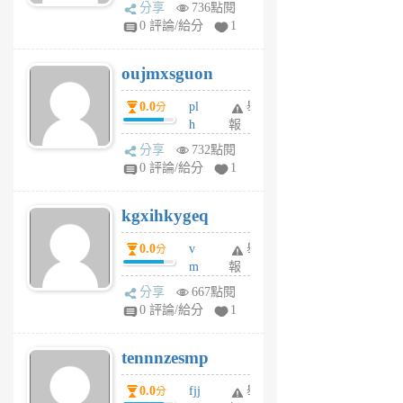
ld
A
分享
736點閱
gy
V
0 評論/給分
1
ik
G
6
6
oujmxsguon
個
個
月
月
0.0
pl
舉
分
前
前
h
報
wi
分享
732點閱
w
0 評論/給分
1
sh
uq
kgxihkygeq
6
個
0.0
v
舉
分
月
m
報
前
sg
分享
667點閱
sr
0 評論/給分
1
vg
pn
tennnzesmp
6
個
0.0
fjj
舉
分
月