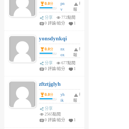
0.0
pn
舉
分
月
v
報
前
wt
分享
772點閱
sv
0 評論/給分
1
jd
j
yonsdynkqi
6
個
0.0
nx
舉
分
月
ox
報
前
rh
分享
677點閱
pe
0 評論/給分
1
er
6
zftztjglyh
個
月
0.0
yh
舉
分
前
ik
報
s
分享
m
2565點閱
tu
0 評論/給分
1
m