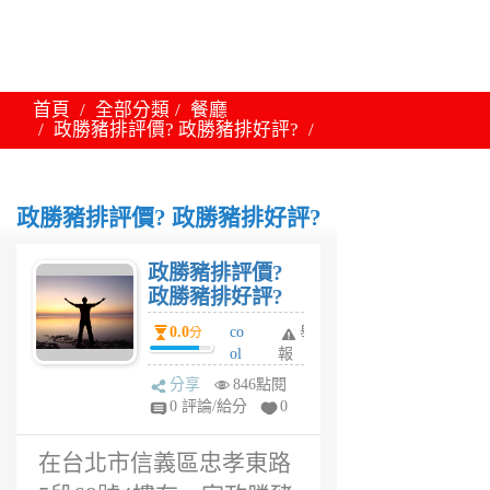
首頁
全部分類
餐廳
政勝豬排評價? 政勝豬排好評?
政勝豬排評價? 政勝豬排好評?
政勝豬排評價?
政勝豬排好評?
0.0
co
舉
分
ol
報
6
分享
846點閱
年
0 評論/給分
0
前
在台北市信義區忠孝東路