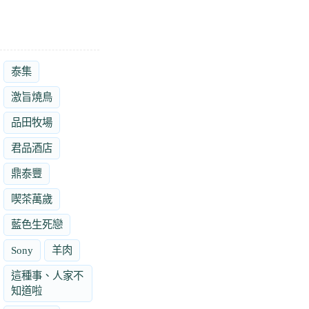
泰集
激旨燒鳥
品田牧場
君品酒店
鼎泰豐
喫茶萬歲
藍色生死戀
Sony
羊肉
這種事、人家不
知道啦