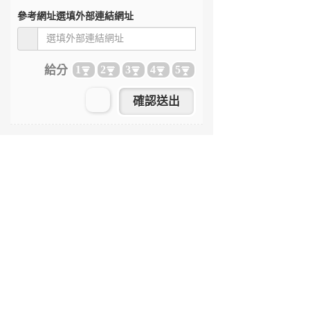
參考網址
選填外部連結網址
給分
1
2
3
4
5