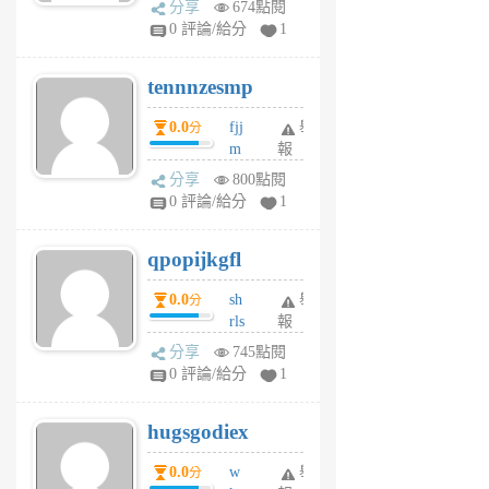
分享
674點閱
sr
0 評論/給分
1
vg
pn
tennnzesmp
6
個
0.0
fjj
舉
分
月
m
報
前
w
分享
800點閱
rs
0 評論/給分
1
uy
j
qpopijkgfl
6
個
0.0
sh
舉
分
月
rls
報
前
k
分享
745點閱
m
0 評論/給分
1
zt
g
hugsgodiex
6
個
0.0
w
舉
分
月