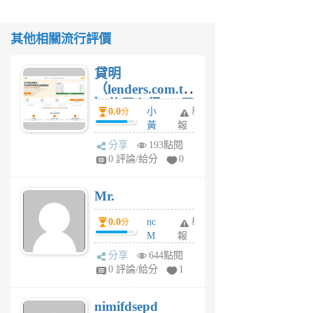
其他相關流行評價
貸明
（lenders.com.tw
）使用心得 — 民
0.0
小
舉
分
間貸款比較平台
黃
報
體驗
蜂
分享
193點閱
1
0 評論/給分
0
個
月
Mr.
前
0.0
nc
舉
分
M
報
U
分享
644點閱
F
0 評論/給分
1
C
M
nimifdsepd
U