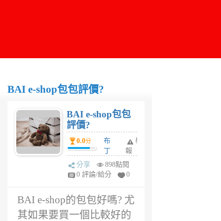
BAI e-shop包包評價?
BAI e-shop包包
評價?
0.0
布
舉
分
丁
報
6
分享
898點閱
年
0 評論/給分
0
前
BAI e-shop的包包好嗎? 尤
其如果要買一個比較好的