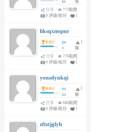
ke
報
前
rv
分享
772點閱
pj
0 評論/給分
1
qf
r
liksqxmqmr
6
個
0.0
pn
舉
分
月
v
報
前
wt
分享
776點閱
sv
0 評論/給分
1
jd
j
yonsdynkqi
6
個
0.0
nx
舉
分
月
ox
報
前
rh
分享
686點閱
pe
0 評論/給分
1
er
6
zftztjglyh
個
月