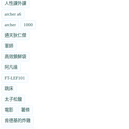
人性課外課
archer a6
archer
1000
通天狄仁傑
軍師
高效鎖鮮袋
阿凡達
FT-LEF101
跳床
太子松馥
電影
薯條
肯德基的炸雞