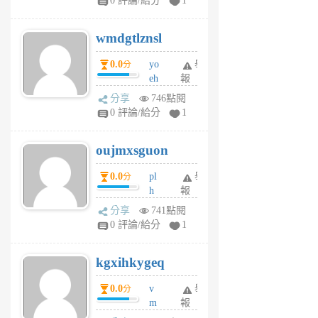
0 評論/給分
1
cf
v
wmdgtlznsl
R
P
0.0
yo
舉
分
m
eh
報
v
ld
A
分享
746點閱
gy
V
0 評論/給分
1
ik
G
6
6
oujmxsguon
個
個
月
月
0.0
pl
舉
分
前
前
h
報
wi
分享
741點閱
w
0 評論/給分
1
sh
uq
kgxihkygeq
6
個
0.0
v
舉
分
月
m
報
前
sg