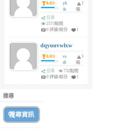
0.0
yh
舉
分
前
ik
報
s
分享
m
2573點閱
tu
0 評論/給分
1
m
s
dqyuuvwlxw
6
個
0.0
vs
舉
分
月
dl
報
前
sq
分享
732點閱
fy
0 評論/給分
1
fe
6
個
搜尋
月
前