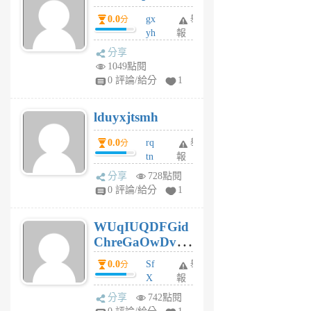
5
0.0
gx
舉
分
個
yh
報
月
dq
前
分享
vo
1049點閱
jl
0 評論/給分
1
6
個
lduyxjtsmh
月
前
0.0
rq
舉
分
tn
報
jt
分享
728點閱
gl
0 評論/給分
1
gy
6
WUqIUQDFGid
個
ChreGaOwDv
月
前
dY
0.0
Sf
舉
分
X
報
Pe
分享
742點閱
Jc