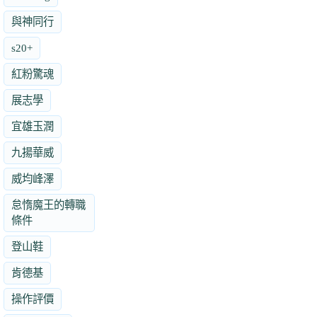
與神同行
s20+
紅粉驚魂
展志學
宜雄玉潤
九揚華威
威均峰澤
怠惰魔王的轉職
條件
登山鞋
肯德基
操作評價