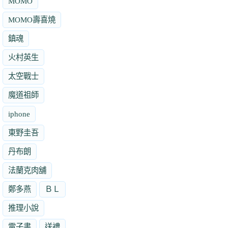
MOMO
MOMO壽喜燒
鎮魂
火村英生
太空戰士
魔道祖師
iphone
東野圭吾
丹布朗
法蘭克肉舖
鄭多燕
ＢＬ
推理小說
電子書
送禮