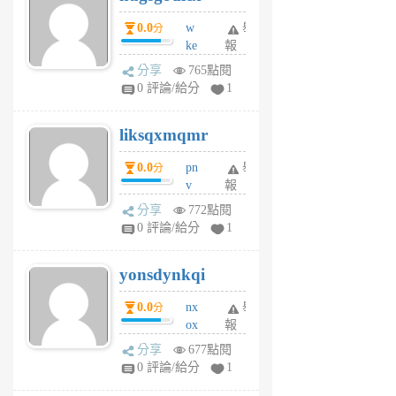
個
0.0
w
舉
分
月
ke
報
前
rv
分享
765點閱
pj
0 評論/給分
1
qf
r
liksqxmqmr
6
個
0.0
pn
舉
分
月
v
報
前
wt
分享
772點閱
sv
0 評論/給分
1
jd
j
yonsdynkqi
6
個
0.0
nx
舉
分
月
ox
報
前
rh
分享
677點閱
pe
0 評論/給分
1
er
6