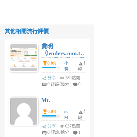
其他相關流行評價
貸明
（lenders.com.tw
）使用心得 — 民
0.0
小
舉
分
間貸款比較平台
黃
報
體驗
蜂
分享
189點閱
4
0 評論/給分
0
星
期
Mr.
前
0.0
nc
舉
分
M
報
U
分享
637點閱
F
0 評論/給分
1
C