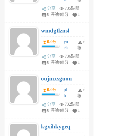
Pe
分享
735點閱
Jc
0 評論/給分
1
cf
v
wmdgtlznsl
R
P
0.0
yo
舉
分
m
eh
報
v
ld
A
分享
736點閱
gy
V
0 評論/給分
1
ik
G
6
6
oujmxsguon
個
個
月
月
0.0
pl
舉
分
前
前
h
報
wi
分享
732點閱
w
0 評論/給分
1
sh
uq
kgxihkygeq
6
個