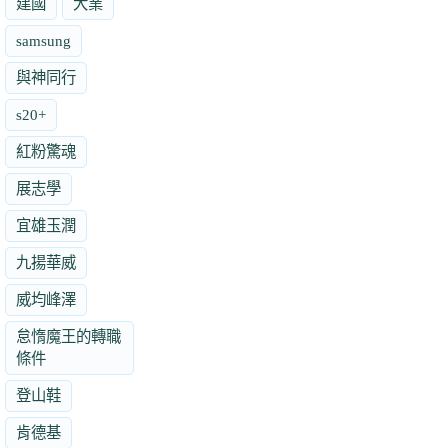
建國
大業
samsung
與神同行
s20+
紅粉驚魂
展志學
宜雄玉潤
九揚華威
威均峰澤
怠惰魔王的轉職
條件
登山鞋
肯德基