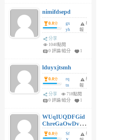
M
nimifdsepd
U
5
0.0
gx
舉
分
個
yh
報
月
dq
前
分享
vo
1040點閱
jl
0 評論/給分
1
6
個
lduyxjtsmh
月
前
0.0
rq
舉
分
tn
報
jt
分享
718點閱
gl
0 評論/給分
1
gy
6
WUqIUQDFGid
個
ChreGaOwDv
月
前
dY
0.0
Sf
舉
分
X
報