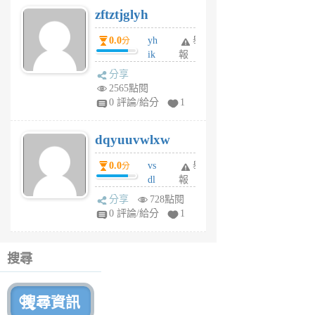
zftztjglyh
個
月
0.0
yh
舉
分
前
ik
報
s
分享
m
2565點閱
tu
0 評論/給分
1
m
s
dqyuuvwlxw
6
個
0.0
vs
舉
分
月
dl
報
前
sq
分享
728點閱
fy
0 評論/給分
1
fe
6
個
搜尋
月
前