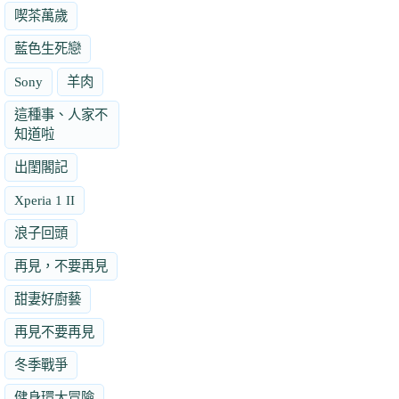
喫茶萬歲
藍色生死戀
Sony
羊肉
這種事、人家不
知道啦
出閨閣記
Xperia 1 II
浪子回頭
再見，不要再見
甜妻好廚藝
再見不要再見
冬季戰爭
健身環大冒險