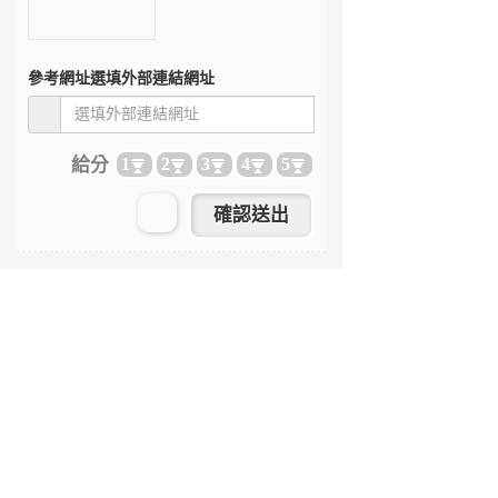
參考網址
選填外部連結網址
給分
1
2
3
4
5