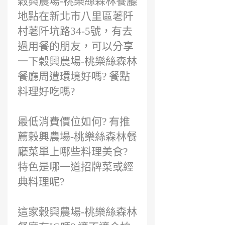
榖興農場-桃樂絲森林餐廳
地點在新北市八里區荖阡
村荖阡坑路34-5號，有去
過用餐的朋友，可以分享
一下榖興農場-桃樂絲森林
餐廳周遭環境好嗎? 餐點
料理好吃嗎?
最低消費價位如何? 有推
薦榖興農場-桃樂絲森林餐
廳菜單上哪些料理美食?
特色是哪一道招牌菜或經
典料理呢?
這家榖興農場-桃樂絲森林