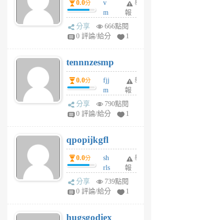
0.0
v
舉
分
月
m
報
前
sg
分享
666點閱
sr
0 評論/給分
1
vg
pn
tennnzesmp
6
個
0.0
fjj
舉
分
月
m
報
前
w
分享
790點閱
rs
0 評論/給分
1
uy
j
qpopijkgfl
6
個
0.0
sh
舉
分
月
rls
報
前
k
分享
739點閱
m
0 評論/給分
1
zt
g
hugsgodiex
6