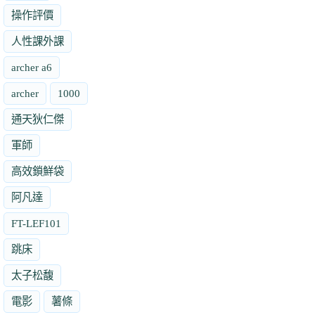
操作評價
人性課外課
archer a6
archer
1000
通天狄仁傑
軍師
高效鎖鮮袋
阿凡達
FT-LEF101
跳床
太子松馥
電影
薯條