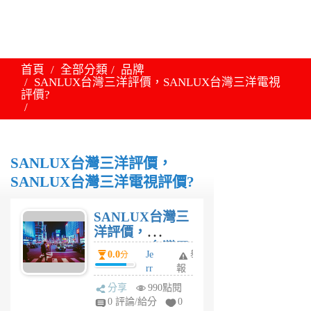
首頁
全部分類
品牌
SANLUX台灣三洋評價，SANLUX台灣三洋電視
評價?
SANLUX台灣三洋評價，
SANLUX台灣三洋電視評價?
SANLUX台灣三
洋評價，
SANLUX台灣三
0.0
Je
舉
分
洋電視評價?
rr
報
y
分享
990點閱
6
0 評論/給分
0
年