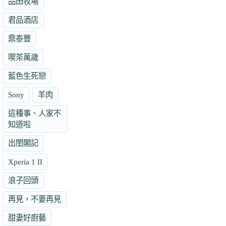
品田牧場
君品酒店
鼎泰豐
喫茶萬歲
藍色生死戀
Sony
羊肉
這種事、人家不
知道啦
出閨閣記
Xperia 1 II
浪子回頭
再見，不要再見
甜妻好廚藝