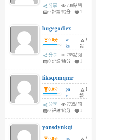
k
分享
739點閱
m
0 評論/給分
1
zt
g
hugsgodiex
6
個
0.0
w
舉
分
月
ke
報
前
rv
分享
765點閱
pj
0 評論/給分
1
qf
r
liksqxmqmr
6
個
0.0
pn
舉
分
月
v
報
前
wt
分享
773點閱
sv
0 評論/給分
1
jd
j
yonsdynkqi
6
個
0.0
nx
舉
分
月