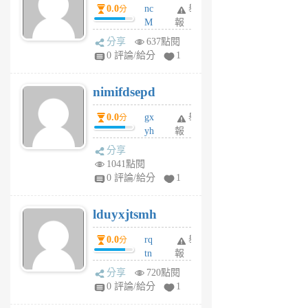
0.0
nc
舉
分
M
報
U
分享
637點閱
F
0 評論/給分
1
C
M
nimifdsepd
U
5
0.0
gx
舉
分
個
yh
報
月
dq
前
分享
vo
1041點閱
jl
0 評論/給分
1
6
個
lduyxjtsmh
月
前
0.0
rq
舉
分
tn
報
jt
分享
720點閱
gl
0 評論/給分
1
gy