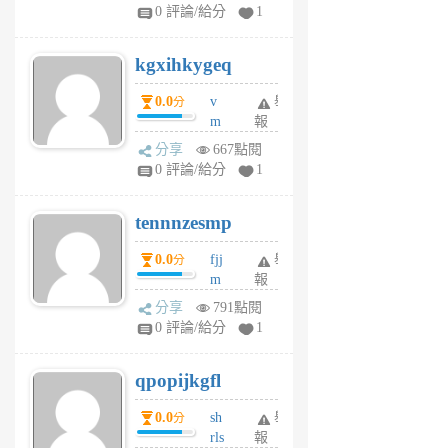
w
0 評論/給分
1
sh
uq
kgxihkygeq
6
個
0.0
v
舉
分
月
m
報
前
sg
分享
667點閱
sr
0 評論/給分
1
vg
pn
tennnzesmp
6
個
0.0
fjj
舉
分
月
m
報
前
w
分享
791點閱
rs
0 評論/給分
1
uy
j
qpopijkgfl
6
個
0.0
sh
舉
分
月
rls
報
前