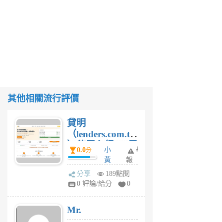
其他相關流行評價
貸明
（lenders.com.tw
）使用心得 — 民
0.0
小
舉
分
間貸款比較平台
黃
報
體驗
蜂
分享
189點閱
1
0 評論/給分
0
個
月
Mr.
前