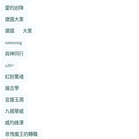
愛的迫降
建國大業
建國
大業
samsung
與神同行
s20+
紅粉驚魂
展志學
宜雄玉潤
九揚華威
威均峰澤
怠惰魔王的轉職