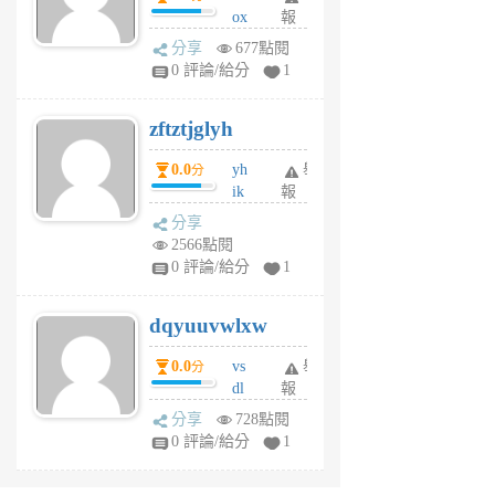
ox
報
前
rh
分享
677點閱
pe
0 評論/給分
1
er
6
zftztjglyh
個
月
0.0
yh
舉
分
前
ik
報
s
分享
m
2566點閱
tu
0 評論/給分
1
m
s
dqyuuvwlxw
6
個
0.0
vs
舉
分
月
dl
報
前
sq
分享
728點閱
fy
0 評論/給分
1
fe
6