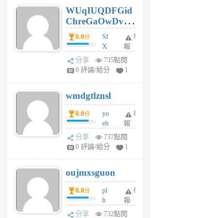
6
WUqIUQDFGid
個
ChreGaOwDv
月
前
dY
0.0
Sf
舉
分
X
報
Pe
分享
735點閱
Jc
0 評論/給分
1
cf
v
wmdgtlznsl
R
P
0.0
yo
舉
分
m
eh
報
v
ld
A
分享
737點閱
gy
V
0 評論/給分
1
ik
G
6
6
oujmxsguon
個
個
月
月
0.0
pl
舉
分
前
前
h
報
wi
分享
732點閱