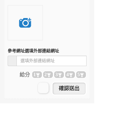
參考網址
選填外部連結網址
給分
1
2
3
4
5