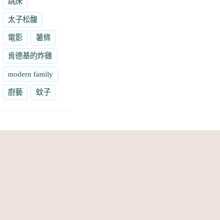
跳床
太子松馥
電影
薯條
肯德基的炸雞
modern family
廚藝
蚊子