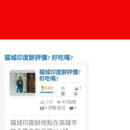
貓城印度餅評價? 好吃嗎?
貓城印度餅評價?
好吃嗎?
0.0
小
舉
分
豬
報
妮
分享
935點閱
6
0 評論/給分
0
年
前
貓城印度餅地點在高雄市