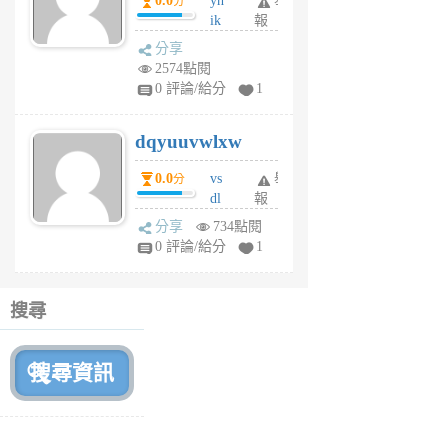
0.0
yh
舉
分
前
ik
報
s
分享
m
2574點閱
tu
0 評論/給分
1
m
s
dqyuuvwlxw
6
個
0.0
vs
舉
分
月
dl
報
前
sq
分享
734點閱
fy
0 評論/給分
1
fe
6
個
搜尋
月
前