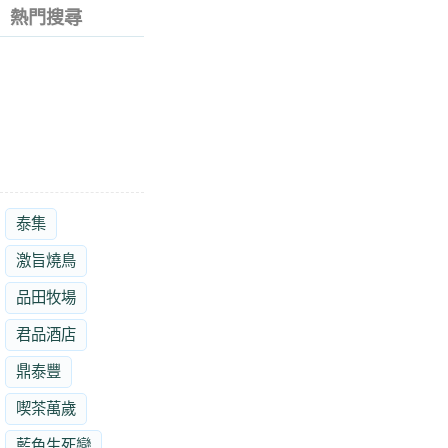
熱門搜尋
泰集
激旨燒鳥
品田牧場
君品酒店
鼎泰豐
喫茶萬歲
藍色生死戀