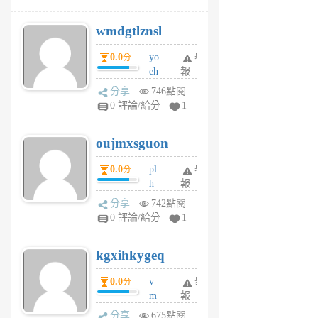
cf
v
wmdgtlznsl
R
P
0.0
yo
舉
分
m
eh
報
v
ld
A
分享
746點閱
gy
V
0 評論/給分
1
ik
G
6
6
oujmxsguon
個
個
月
月
0.0
pl
舉
分
前
前
h
報
wi
分享
742點閱
w
0 評論/給分
1
sh
uq
kgxihkygeq
6
個
0.0
v
舉
分
月
m
報
前
sg
分享
675點閱