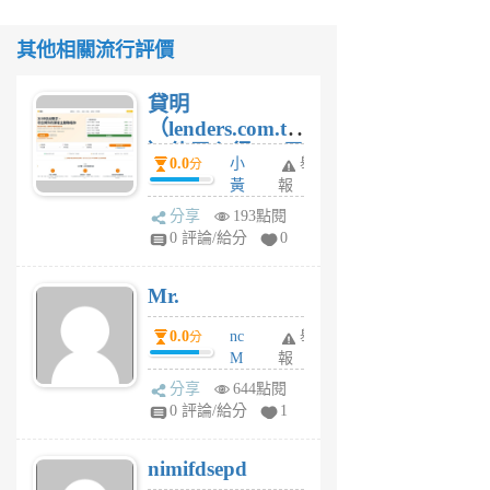
其他相關流行評價
貸明
（lenders.com.tw
）使用心得 — 民
0.0
小
舉
分
間貸款比較平台
黃
報
體驗
蜂
分享
193點閱
1
0 評論/給分
0
個
月
Mr.
前
0.0
nc
舉
分
M
報
U
分享
644點閱
F
0 評論/給分
1
C
M
nimifdsepd
U
5