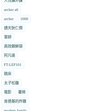
人性課外課
archer a6
archer
1000
通天狄仁傑
軍師
高效鎖鮮袋
阿凡達
FT-LEF101
跳床
太子松馥
電影
薯條
肯德基的炸雞
modern family