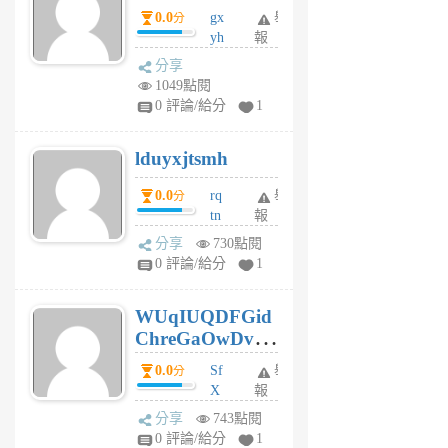
0.0
gx
舉
分
個
yh
報
月
dq
前
分享
vo
1049點閱
jl
0 評論/給分
1
6
個
lduyxjtsmh
月
前
0.0
rq
舉
分
tn
報
jt
分享
730點閱
gl
0 評論/給分
1
gy
6
WUqIUQDFGid
個
ChreGaOwDv
月
前
dY
0.0
Sf
舉
分
X
報
Pe
分享
743點閱
Jc
0 評論/給分
1