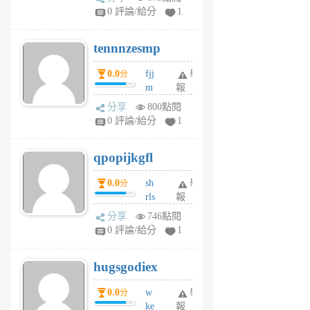
sr
0 評論/給分
1
vg
pn
tennnzesmp
6
個
0.0
fjj
舉
分
月
m
報
前
w
分享
800點閱
rs
0 評論/給分
1
uy
j
qpopijkgfl
6
個
0.0
sh
舉
分
月
rls
報
前
k
分享
746點閱
m
0 評論/給分
1
zt
g
hugsgodiex
6
個
0.0
w
舉
分
月
ke
報
前