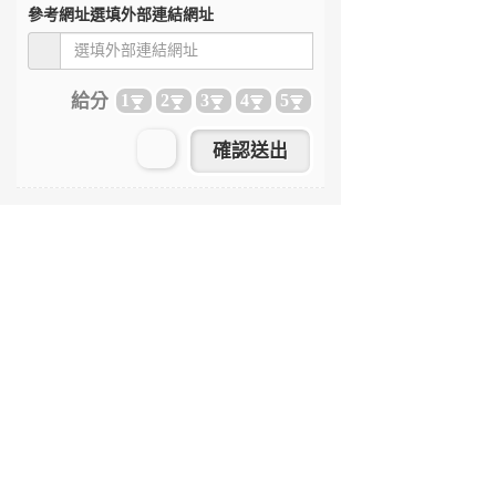
參考網址
選填外部連結網址
給分
1
2
3
4
5