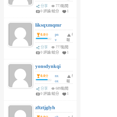
rv
分享
773點閱
pj
0 評論/給分
1
qf
r
liksqxmqmr
6
個
0.0
pn
舉
分
月
v
報
前
wt
分享
777點閱
sv
0 評論/給分
1
jd
j
yonsdynkqi
6
個
0.0
nx
舉
分
月
ox
報
前
rh
分享
689點閱
pe
0 評論/給分
1
er
6
zftztjglyh
個
月