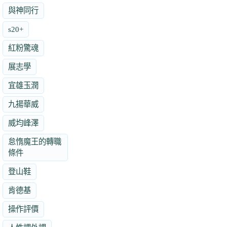
與神同行
s20+
紅粉驚魂
展志學
宜雄玉潤
九揚華威
威均峰澤
怠惰魔王的轉職
條件
登山鞋
肯德基
操作評價