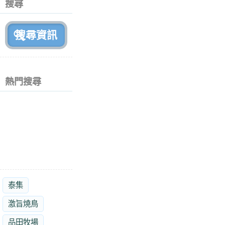
搜尋
月
前
熱門搜尋
泰集
激旨燒鳥
品田牧場