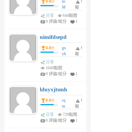
0.0
nc
舉
分
M
報
U
分享
644點閱
F
0 評論/給分
1
C
M
nimifdsepd
U
5
0.0
gx
舉
分
個
yh
報
月
dq
前
分享
vo
1049點閱
jl
0 評論/給分
1
6
個
lduyxjtsmh
月
前
0.0
rq
舉
分
tn
報
jt
分享
729點閱
gl
0 評論/給分
1
gy
6