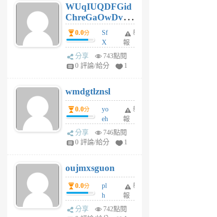
WUqIUQDFGid
個
ChreGaOwDv
月
前
dY
0.0
Sf
舉
分
X
報
Pe
分享
743點閱
Jc
0 評論/給分
1
cf
v
wmdgtlznsl
R
P
0.0
yo
舉
分
m
eh
報
v
ld
A
分享
746點閱
gy
V
0 評論/給分
1
ik
G
6
6
oujmxsguon
個
個
月
月
0.0
pl
舉
分
前
前
h
報
wi
分享
742點閱
w