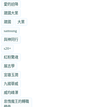
愛的迫降
建國大業
建國
大業
samsung
與神同行
s20+
紅粉驚魂
展志學
宜雄玉潤
九揚華威
威均峰澤
怠惰魔王的轉職
條件