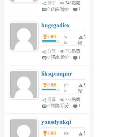
k
分享
746點閱
m
0 評論/給分
1
zt
g
hugsgodiex
6
個
0.0
w
舉
分
月
ke
報
前
rv
分享
773點閱
pj
0 評論/給分
1
qf
r
liksqxmqmr
6
個
0.0
pn
舉
分
月
v
報
前
wt
分享
777點閱
sv
0 評論/給分
1
jd
j
yonsdynkqi
6
個
0.0
nx
舉
分
月