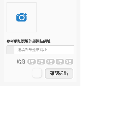
參考網址
選填外部連結網址
給分
1
2
3
4
5