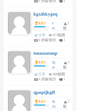
0 評論/給分
1
sh
uq
kgxihkygeq
6
個
0.0
v
舉
分
月
m
報
前
sg
分享
675點閱
sr
0 評論/給分
1
vg
pn
tennnzesmp
6
個
0.0
fjj
舉
分
月
m
報
前
w
分享
800點閱
rs
0 評論/給分
1
uy
j
qpopijkgfl
6
個
0.0
sh
舉
分
月
rls
報
前