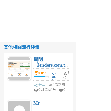
其他相關流行評價
貸明
（lenders.com.tw
）使用心得 — 民
0.0
小
舉
分
間貸款比較平台
黃
報
體驗
蜂
分享
193點閱
1
0 評論/給分
0
個
月
Mr.
前