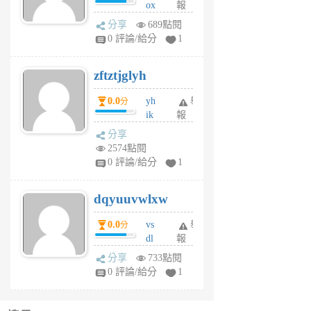
ox
報
前
rh
分享
689點閱
pe
0 評論/給分
1
er
6
zftztjglyh
個
月
0.0
yh
舉
分
前
ik
報
s
分享
m
2574點閱
tu
0 評論/給分
1
m
s
dqyuuvwlxw
6
個
0.0
vs
舉
分
月
dl
報
前
sq
分享
733點閱
fy
0 評論/給分
1
fe
6
個