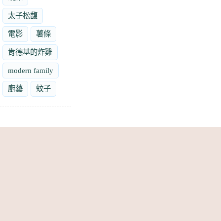
太子松馥
電影
薯條
肯德基的炸雞
modern family
廚藝
蚊子