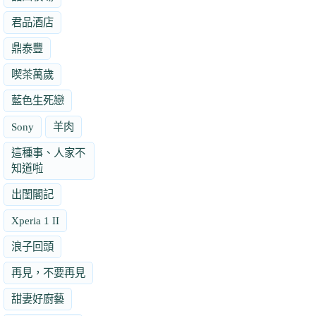
君品酒店
鼎泰豐
喫茶萬歲
藍色生死戀
Sony
羊肉
這種事、人家不
知道啦
出閨閣記
Xperia 1 II
浪子回頭
再見，不要再見
甜妻好廚藝