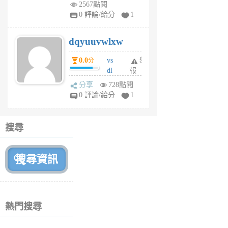
m
2567點閱
tu
0 評論/給分
1
m
s
dqyuuvwlxw
6
個
0.0
vs
舉
分
月
dl
報
前
sq
分享
728點閱
fy
0 評論/給分
1
fe
6
個
搜尋
月
前
熱門搜尋