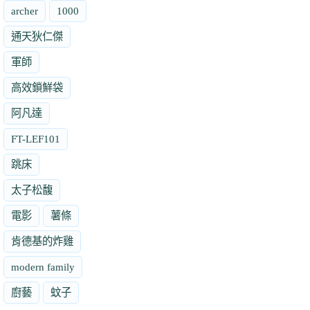
archer
1000
通天狄仁傑
軍師
高效鎖鮮袋
阿凡達
FT-LEF101
跳床
太子松馥
電影
薯條
肯德基的炸雞
modern family
廚藝
蚊子