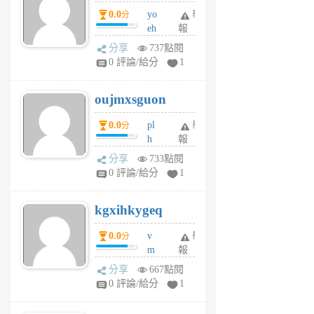
P
0.0
yo
舉
分
m
eh
報
v
ld
A
分享
737點閱
gy
V
0 評論/給分
1
ik
G
6
6
oujmxsguon
個
個
月
月
0.0
pl
舉
分
前
前
h
報
wi
分享
733點閱
w
0 評論/給分
1
sh
uq
kgxihkygeq
6
個
0.0
v
舉
分
月
m
報
前
sg
分享
667點閱
sr
0 評論/給分
1
vg
pn