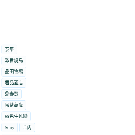
泰集
激旨燒鳥
品田牧場
君品酒店
鼎泰豐
喫茶萬歲
藍色生死戀
Sony
羊肉