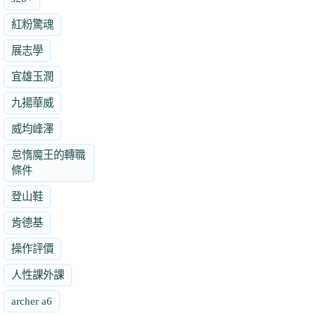
紅粉驚魂
展志學
宜雄玉潤
九揚華威
威均峰澤
怠惰魔王的轉職
條件
登山鞋
肯德基
操作評價
人性課外課
archer a6