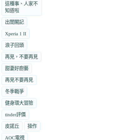
這種事、人家不
知道啦
出閨閣記
Xperia 1 II
浪子回頭
再見，不要再見
甜妻好廚藝
再見不要再見
冬季戰爭
健身環大冒險
tinder評價
皮諾丘
操作
AOC電視