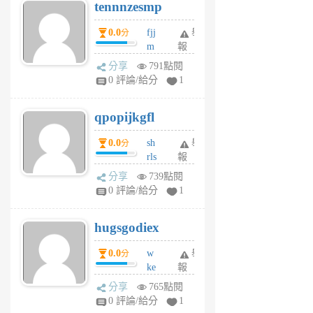
tennnzesmp
6
個
0.0
fjj
舉
分
月
m
報
前
w
分享
791點閱
rs
0 評論/給分
1
uy
j
qpopijkgfl
6
個
0.0
sh
舉
分
月
rls
報
前
k
分享
739點閱
m
0 評論/給分
1
zt
g
hugsgodiex
6
個
0.0
w
舉
分
月
ke
報
前
rv
分享
765點閱
pj
0 評論/給分
1
qf