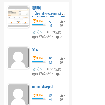
貸明
（lenders.com.tw
）使用心得 — 民
0.0
小
舉
分
間貸款比較平台
黃
報
體驗
蜂
分享
189點閱
1
0 評論/給分
0
個
月
Mr.
前
0.0
nc
舉
分
M
報
U
分享
637點閱
F
0 評論/給分
1
C
M
nimifdsepd
U
5
0.0
gx
舉
分
個
yh
報
月
dq
前