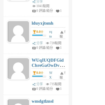
分享
vo
1041點閱
jl
0 評論/給分
1
6
個
lduyxjtsmh
月
前
0.0
rq
舉
分
tn
報
jt
分享
720點閱
gl
0 評論/給分
1
gy
6
WUqIUQDFGid
個
ChreGaOwDv
月
前
dY
0.0
Sf
舉
分
X
報
Pe
分享
735點閱
Jc
0 評論/給分
1
cf
v
wmdgtlznsl
R