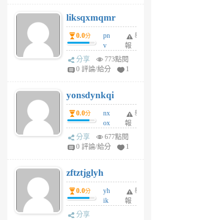
r
liksqxmqmr
6
個
0.0
pn
舉
分
月
v
報
前
wt
分享
773點閱
sv
0 評論/給分
1
jd
j
yonsdynkqi
6
個
0.0
nx
舉
分
月
ox
報
前
rh
分享
677點閱
pe
0 評論/給分
1
er
6
zftztjglyh
個
月
0.0
yh
舉
分
前
ik
報
s
分享