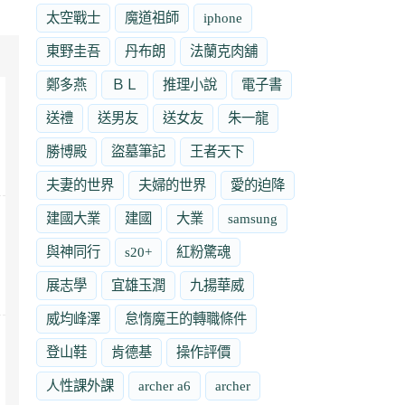
太空戰士
魔道祖師
iphone
東野圭吾
丹布朗
法蘭克肉舖
鄭多燕
ＢＬ
推理小說
電子書
送禮
送男友
送女友
朱一龍
勝博殿
盜墓筆記
王者天下
夫妻的世界
夫婦的世界
愛的迫降
建國大業
建國
大業
samsung
與神同行
s20+
紅粉驚魂
展志學
宜雄玉潤
九揚華威
威均峰澤
怠惰魔王的轉職條件
登山鞋
肯德基
操作評價
人性課外課
archer a6
archer