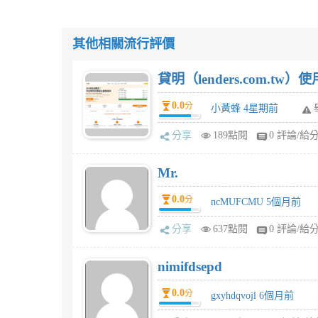
其他相關流行評價
貸明（lenders.com.t
0.0
分
小黃蜂 4星期前
分享
189點閱
0 評論/給
Mr.
0.0
分
ncMUFCMU 5個月前
分享
637點閱
0 評論/給
nimifdsepd
0.0
分
gxyhdqvojl 6個月前