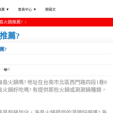
薦 ▼
會員中心 ▼
開箱文
海島火鍋推薦?
推薦?
薦?
分
0
島火鍋嗎? 地址在台南市北區西門路四段1巷8
火鍋好吃嗎? 有提供那些火鍋或涮涮鍋種類，
是超級加分，海島火鍋提供的湯頭好喝嗎? 海