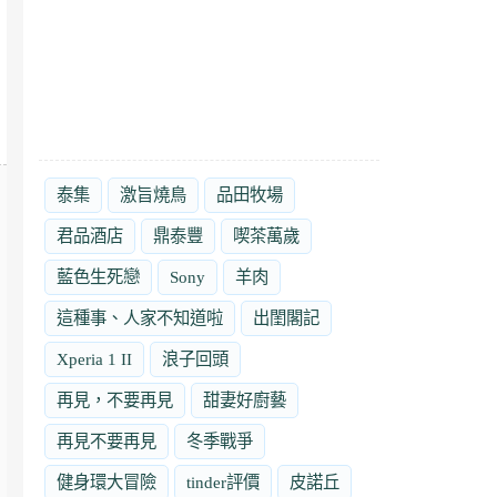
泰集
激旨燒鳥
品田牧場
君品酒店
鼎泰豐
喫茶萬歲
藍色生死戀
Sony
羊肉
這種事、人家不知道啦
出閨閣記
Xperia 1 II
浪子回頭
再見，不要再見
甜妻好廚藝
再見不要再見
冬季戰爭
健身環大冒險
tinder評價
皮諾丘