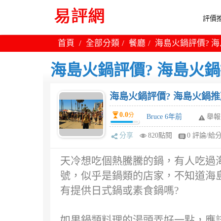
評價推
首頁
全部分類
餐廳
海島火鍋評價? 
海島火鍋評價? 海島火鍋
海島火鍋評價? 海島火鍋推
0.0
分
Bruce 6年前
舉報
分享
820點閱
0 評論/給
天冷想吃個熱騰騰的鍋，有人吃過海
號，似乎是鍋類的店家，不知道海島
有提供日式鍋或素食鍋嗎?
如果鍋類料理的湯頭弄好一點，應該