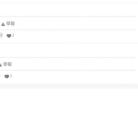
舉報
分
1
舉報
分
1