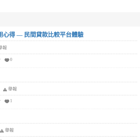
w）使用心得 — 民間貸款比較平台體驗
舉報
分
0
舉報
分
1
舉報