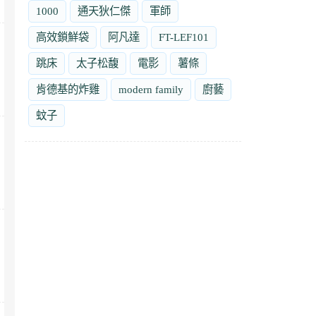
1000
通天狄仁傑
軍師
高效鎖鮮袋
阿凡達
FT-LEF101
跳床
太子松馥
電影
薯條
肯德基的炸雞
modern family
廚藝
蚊子