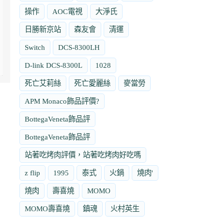
操作
AOC電視
大淨氏
日勝新京站
森友會
清運
Switch
DCS-8300LH
D-link DCS-8300L
1028
死亡艾莉絲
死亡愛麗絲
麥當勞
APM Monaco飾品評價?
BottegaVeneta飾品評
BottegaVeneta飾品評
站著吃烤肉評價，站著吃烤肉好吃嗎
z flip
1995
泰式
火鍋
燒肉'
燒肉
壽喜燒
MOMO
MOMO壽喜燒
鎮魂
火村英生