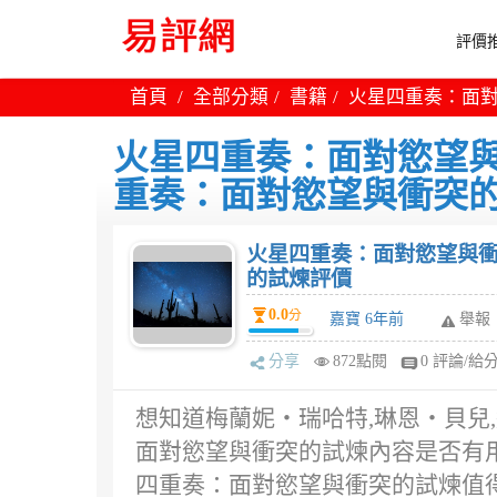
評價推
首頁
全部分類
書籍
火星四重奏：面對
火星四重奏：面對慾望與
重奏：面對慾望與衝突
火星四重奏：面對慾望與衝
的試煉評價
0.0
分
嘉寶 6年前
舉報
分享
872點閱
0 評論/給
想知道梅蘭妮‧瑞哈特,琳恩‧貝兒
面對慾望與衝突的試煉內容是否有用
四重奏：面對慾望與衝突的試煉值得