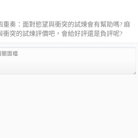
重奏：面對慾望與衝突的試煉會有幫助嗎? 麻
與衝突的試煉評價吧，會給好評還是負評呢?