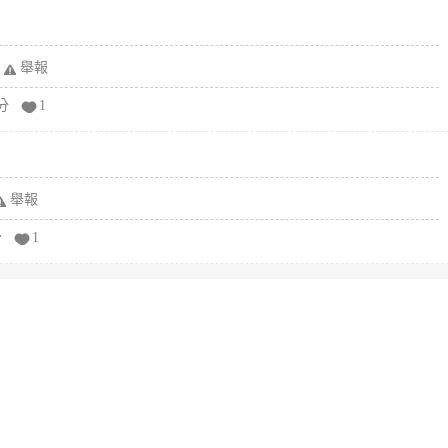
舉報
分
1
舉報
分
1