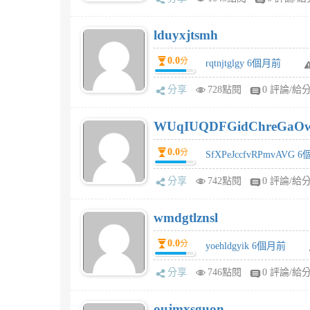
lduyxjtsmh
0.0
分
rqtnjtglgy 6個月前
分享
728點閱
0 評論/給
WUqIUQDFGidChreGaO
0.0
分
SfXPeJccfvRPmvAVG 
分享
742點閱
0 評論/給
wmdgtlznsl
0.0
分
yoehldgyik 6個月前
分享
746點閱
0 評論/給
oujmxsguon