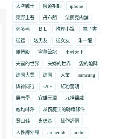
太空戰士
魔道祖師
iphone
東野圭吾
丹布朗
法蘭克肉舖
鄭多燕
ＢＬ
推理小說
電子書
送禮
送男友
送女友
朱一龍
勝博殿
盜墓筆記
王者天下
夫妻的世界
夫婦的世界
愛的迫降
建國大業
建國
大業
samsung
與神同行
s20+
紅粉驚魂
展志學
宜雄玉潤
九揚華威
威均峰澤
怠惰魔王的轉職條件
登山鞋
肯德基
操作評價
人性課外課
archer a6
archer