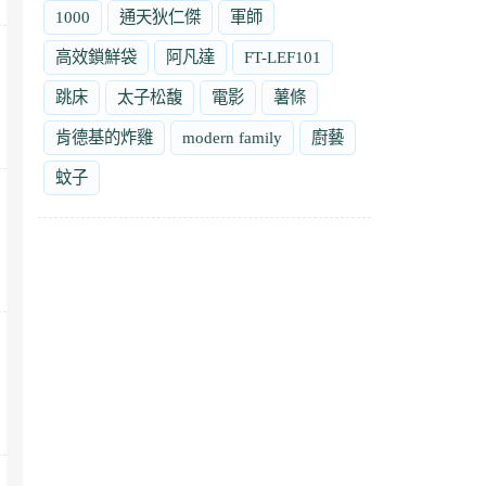
1000
通天狄仁傑
軍師
高效鎖鮮袋
阿凡達
FT-LEF101
跳床
太子松馥
電影
薯條
肯德基的炸雞
modern family
廚藝
蚊子