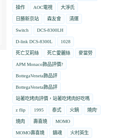
操作
AOC電視
大淨氏
日勝新京站
森友會
清運
Switch
DCS-8300LH
D-link DCS-8300L
1028
死亡艾莉絲
死亡愛麗絲
麥當勞
APM Monaco飾品評價?
BottegaVeneta飾品評
BottegaVeneta飾品評
站著吃烤肉評價，站著吃烤肉好吃嗎
z flip
1995
泰式
火鍋
燒肉'
燒肉
壽喜燒
MOMO
MOMO壽喜燒
鎮魂
火村英生