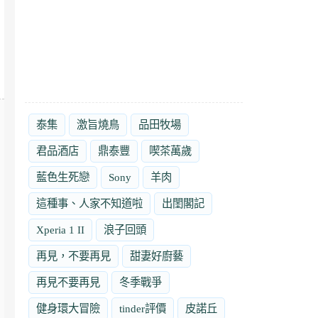
泰集
激旨燒鳥
品田牧場
君品酒店
鼎泰豐
喫茶萬歲
藍色生死戀
Sony
羊肉
這種事、人家不知道啦
出閨閣記
Xperia 1 II
浪子回頭
再見，不要再見
甜妻好廚藝
再見不要再見
冬季戰爭
健身環大冒險
tinder評價
皮諾丘