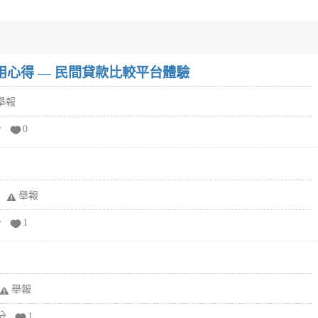
w）使用心得 — 民間貸款比較平台體驗
舉報
分
0
舉報
分
1
舉報
分
1