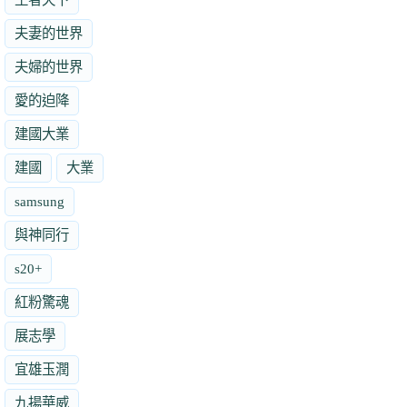
夫妻的世界
夫婦的世界
愛的迫降
建國大業
建國
大業
samsung
與神同行
s20+
紅粉驚魂
展志學
宜雄玉潤
九揚華威