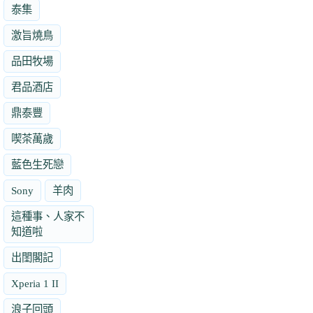
泰集
激旨燒鳥
品田牧場
君品酒店
鼎泰豐
喫茶萬歲
藍色生死戀
Sony
羊肉
這種事、人家不
知道啦
出閨閣記
Xperia 1 II
浪子回頭