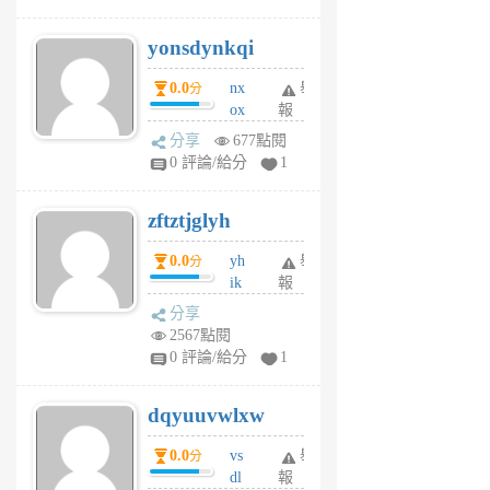
jd
j
yonsdynkqi
6
個
0.0
nx
舉
分
月
ox
報
前
rh
分享
677點閱
pe
0 評論/給分
1
er
6
zftztjglyh
個
月
0.0
yh
舉
分
前
ik
報
s
分享
m
2567點閱
tu
0 評論/給分
1
m
s
dqyuuvwlxw
6
個
0.0
vs
舉
分
月
dl
報
前