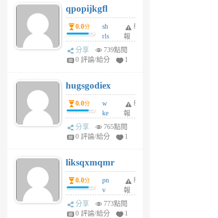
qpopijkgfl
6
個
0.0
sh
舉
分
月
rls
報
前
k
分享
739點閱
m
0 評論/給分
1
zt
g
hugsgodiex
6
個
0.0
w
舉
分
月
ke
報
前
rv
分享
765點閱
pj
0 評論/給分
1
qf
r
liksqxmqmr
6
個
0.0
pn
舉
分
月
v
報
前
wt
分享
773點閱
sv
0 評論/給分
1