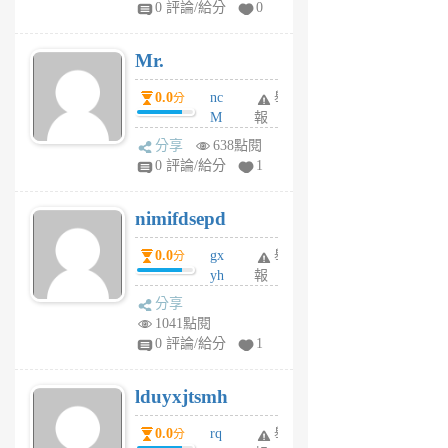
0 評論/給分
0
個
月
Mr.
前
0.0
nc
舉
分
M
報
U
分享
638點閱
F
0 評論/給分
1
C
M
nimifdsepd
U
5
0.0
gx
舉
分
個
yh
報
月
dq
前
分享
vo
1041點閱
jl
0 評論/給分
1
6
個
lduyxjtsmh
月
前
0.0
rq
舉
分