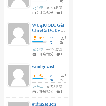
tn
報
jt
分享
721點閱
gl
0 評論/給分
1
gy
6
WUqIUQDFGid
個
ChreGaOwDv
月
前
dY
0.0
Sf
舉
分
X
報
Pe
分享
736點閱
Jc
0 評論/給分
1
cf
v
wmdgtlznsl
R
P
0.0
yo
舉
分
m
eh
報
v
ld
A
分享
738點閱
gy
V
0 評論/給分
1
ik
G
6
6
oujmxsguon
個
個