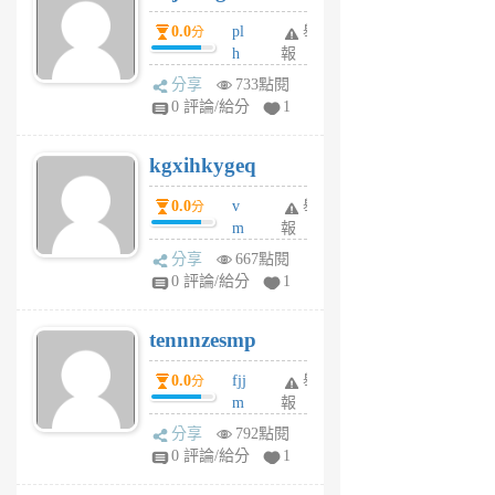
月
月
0.0
pl
舉
分
前
前
h
報
wi
分享
733點閱
w
0 評論/給分
1
sh
uq
kgxihkygeq
6
個
0.0
v
舉
分
月
m
報
前
sg
分享
667點閱
sr
0 評論/給分
1
vg
pn
tennnzesmp
6
個
0.0
fjj
舉
分
月
m
報
前
w
分享
792點閱
rs
0 評論/給分
1
uy
j