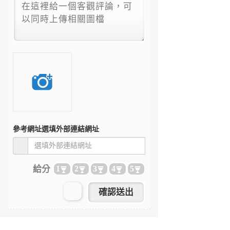
參考網址
選填外部連結網址
給分
1
2
3
4
5