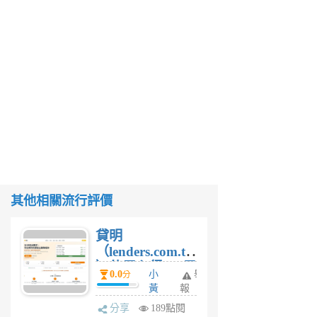
其他相關流行評價
貸明
（lenders.com.tw
）使用心得 — 民
0.0
小
舉
分
間貸款比較平台
黃
報
體驗
蜂
分享
189點閱
1