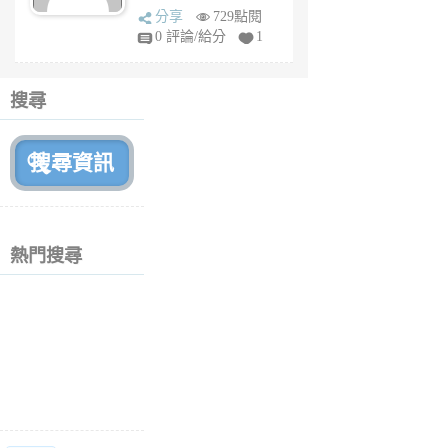
sq
分享
729點閱
fy
0 評論/給分
1
fe
6
個
搜尋
月
前
熱門搜尋