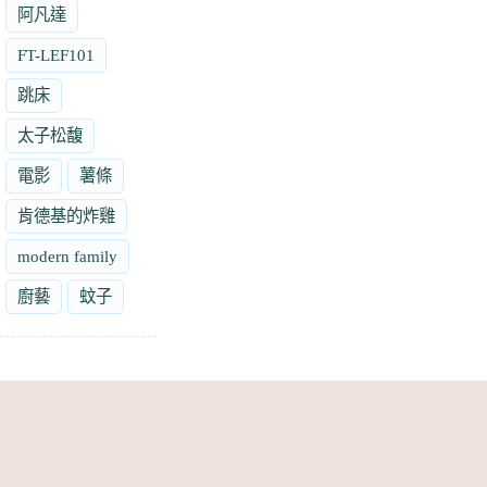
阿凡達
FT-LEF101
跳床
太子松馥
電影
薯條
肯德基的炸雞
modern family
廚藝
蚊子