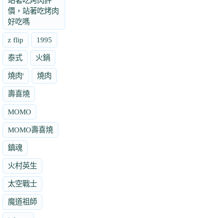
站著吃烤肉評
價，站著吃烤肉
好吃嗎
z flip
1995
泰式
火鍋
燒肉'
燒肉
壽喜燒
MOMO
MOMO壽喜燒
鎮魂
火村英生
太空戰士
魔道祖師