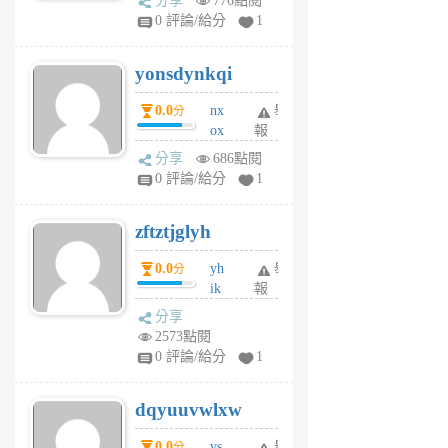
分享
776點閱
sv
0 評論/給分
1
jd
j
yonsdynkqi
6
個
0.0
nx
舉
分
月
ox
報
前
rh
分享
686點閱
pe
0 評論/給分
1
er
6
zftztjglyh
個
月
0.0
yh
舉
分
前
ik
報
s
分享
m
2573點閱
tu
0 評論/給分
1
m
s
dqyuuvwlxw
6
個
0.0
vs
舉
分