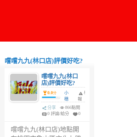
嚐嚐九九(林口店)評價好吃?
嚐嚐九九(林口
店)評價好吃?
0.0
小
舉
分
穗
報
6
分享
866點閱
年
0 評論/給分
0
前
嚐嚐九九(林口店)地點開