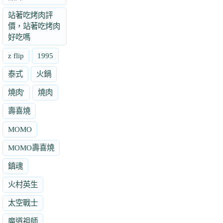
站著吃烤肉評
價，站著吃烤肉
好吃嗎
z flip
1995
泰式
火鍋
燒肉'
燒肉
壽喜燒
MOMO
MOMO壽喜燒
鎮魂
火村英生
太空戰士
魔道祖師