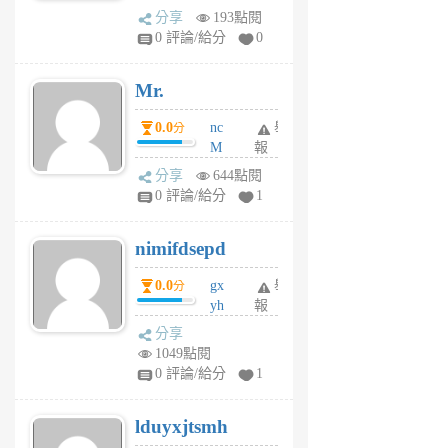
體驗
蜂
分享
193點閱
1
0 評論/給分
0
個
月
Mr.
前
0.0
nc
舉
分
M
報
U
分享
644點閱
F
0 評論/給分
1
C
M
nimifdsepd
U
5
0.0
gx
舉
分
個
yh
報
月
dq
前
分享
vo
1049點閱
jl
0 評論/給分
1
6
個
lduyxjtsmh
月
前