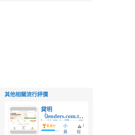
其他相關流行評價
貸明
（lenders.com.tw
）使用心得 — 民
0.0
小
舉
分
間貸款比較平台
黃
報