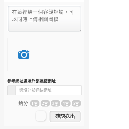
參考網址
選填外部連結網址
給分
1
2
3
4
5