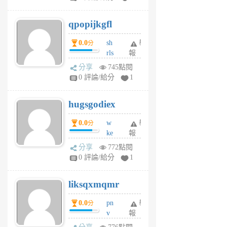
uy
j
qpopijkgfl
6
個
0.0
sh
舉
分
月
rls
報
前
k
分享
745點閱
m
0 評論/給分
1
zt
g
hugsgodiex
6
個
0.0
w
舉
分
月
ke
報
前
rv
分享
772點閱
pj
0 評論/給分
1
qf
r
liksqxmqmr
6
個
0.0
pn
舉
分
月
v
報
前
wt