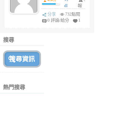
月
dl
報
前
sq
分享
732點閱
fy
0 評論/給分
1
fe
6
個
搜尋
月
前
熱門搜尋