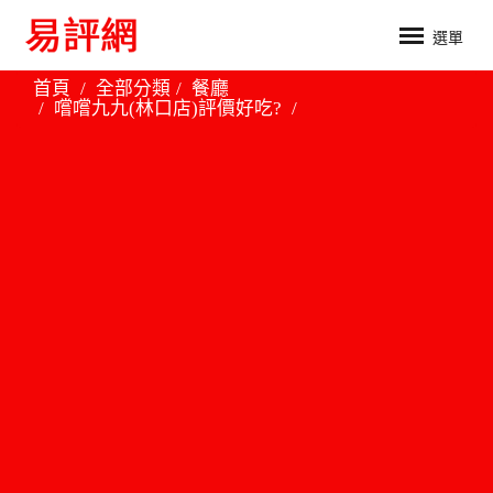
選單
首頁
全部分類
餐廳
嚐嚐九九(林口店)評價好吃?