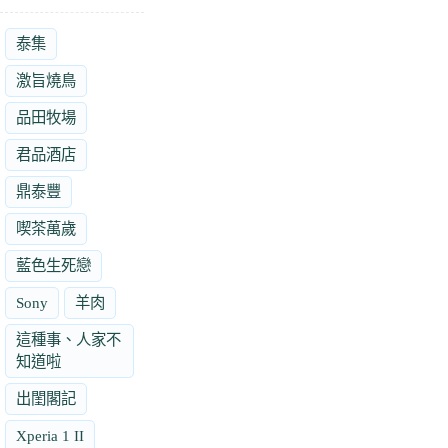
泰集
激旨燒鳥
品田牧場
君品酒店
鼎泰豐
喫茶萬歲
藍色生死戀
Sony
羊肉
這種事、人家不
知道啦
出閨閣記
Xperia 1 II