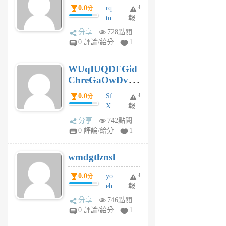
0.0
rq
舉
分
tn
報
jt
分享
728點閱
gl
0 評論/給分
1
gy
6
WUqIUQDFGid
個
ChreGaOwDv
月
前
dY
0.0
Sf
舉
分
X
報
Pe
分享
742點閱
Jc
0 評論/給分
1
cf
v
wmdgtlznsl
R
P
0.0
yo
舉
分
m
eh
報
v
ld
A
分享
746點閱
gy
V
0 評論/給分
1
ik
G