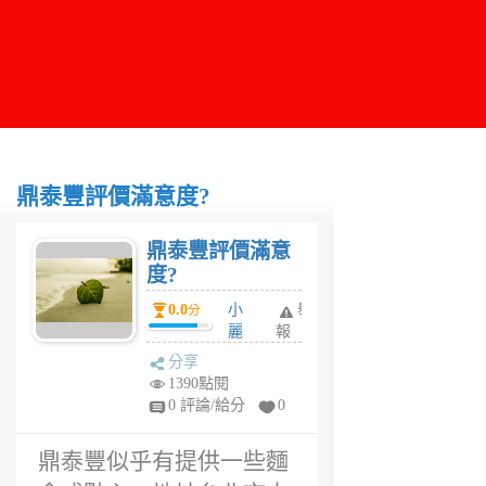
鼎泰豐評價滿意度?
鼎泰豐評價滿意
度?
0.0
小
舉
分
麗
報
6
分享
年
1390點閱
前
0 評論/給分
0
鼎泰豐似乎有提供一些麵