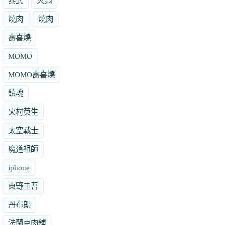
泰式
火鍋
燒肉'
燒肉
壽喜燒
MOMO
MOMO壽喜燒
鎮魂
火村英生
太空戰士
魔道祖師
iphone
東野圭吾
丹布朗
法蘭克肉舖