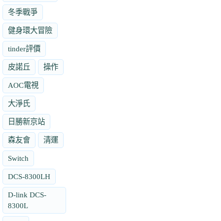
冬季戰爭
健身環大冒險
tinder評價
皮諾丘
操作
AOC電視
大淨氏
日勝新京站
森友會
清運
Switch
DCS-8300LH
D-link DCS-
8300L