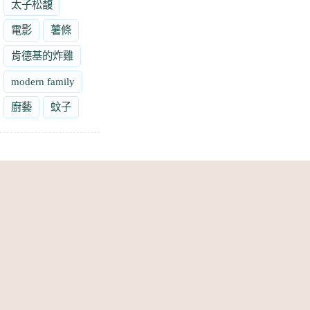
太子松馥
電影
薯條
肯德基的炸雞
modern family
廚藝
蚊子