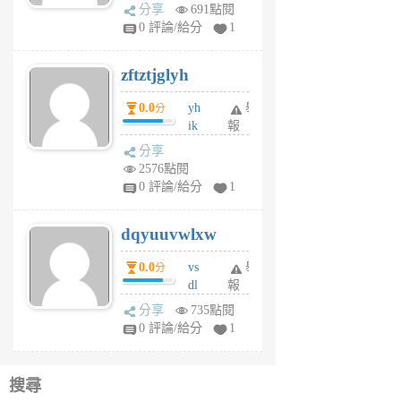
rh
分享
691點閱
pe
0 評論/給分
1
er
6
zftztjglyh
個
月
0.0
yh
舉
分
前
ik
報
s
分享
m
2576點閱
tu
0 評論/給分
1
m
s
dqyuuvwlxw
6
個
0.0
vs
舉
分
月
dl
報
前
sq
分享
735點閱
fy
0 評論/給分
1
fe
6
個
搜尋
月