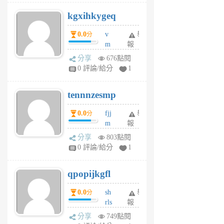
uq
kgxihkygeq
6
個
0.0
v
舉
分
月
m
報
前
sg
分享
676點閱
sr
0 評論/給分
1
vg
pn
tennnzesmp
6
個
0.0
fjj
舉
分
月
m
報
前
w
分享
803點閱
rs
0 評論/給分
1
uy
j
qpopijkgfl
6
個
0.0
sh
舉
分
月
rls
報
前
k
分享
749點閱
m