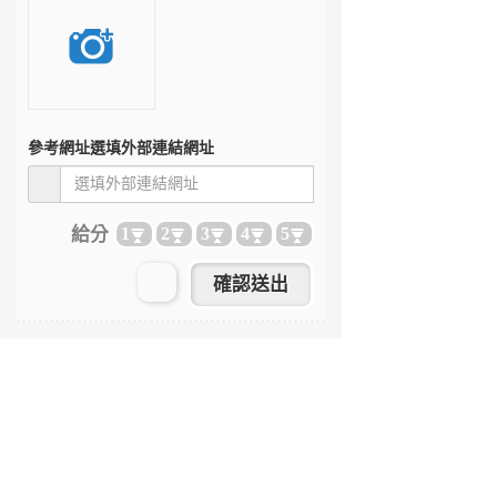
參考網址
選填外部連結網址
給分
1
2
3
4
5