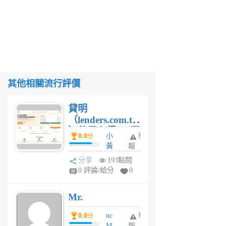
其他相關流行評價
貸明
（lenders.com.tw
）使用心得 — 民
0.0
小
舉
分
間貸款比較平台
黃
報
體驗
蜂
分享
193點閱
1
0 評論/給分
0
個
月
Mr.
前
0.0
nc
舉
分
M
報