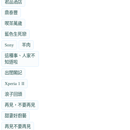
君品酒店
鼎泰豐
喫茶萬歲
藍色生死戀
Sony
羊肉
這種事、人家不
知道啦
出閨閣記
Xperia 1 II
浪子回頭
再見，不要再見
甜妻好廚藝
再見不要再見