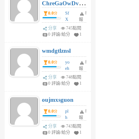
ChreGaOwDv
月
前
dY
0.0
Sf
舉
分
X
報
Pe
分享
745點閱
Jc
0 評論/給分
1
cf
v
wmdgtlznsl
R
P
0.0
yo
舉
分
m
eh
報
v
ld
A
分享
748點閱
gy
V
0 評論/給分
1
ik
G
6
6
oujmxsguon
個
個
月
月
0.0
pl
舉
分
前
前
h
報
wi
分享
743點閱
w
0 評論/給分
1
sh