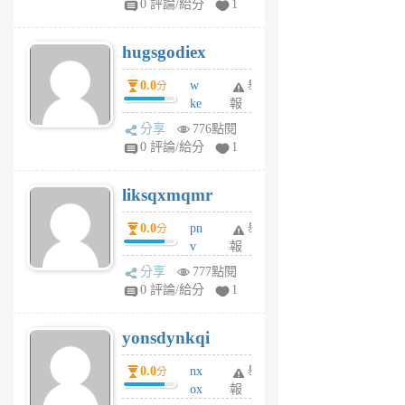
0 評論/給分
1
zt
g
hugsgodiex
6
個
0.0
w
舉
分
月
ke
報
前
rv
分享
776點閱
pj
0 評論/給分
1
qf
r
liksqxmqmr
6
個
0.0
pn
舉
分
月
v
報
前
wt
分享
777點閱
sv
0 評論/給分
1
jd
j
yonsdynkqi
6
個
0.0
nx
舉
分
月
ox
報
前