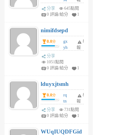
U
分享
645點閱
F
0 評論/給分
1
C
M
nimifdsepd
U
5
0.0
gx
舉
分
個
yh
報
月
dq
前
分享
vo
1051點閱
jl
0 評論/給分
1
6
個
lduyxjtsmh
月
前
0.0
rq
舉
分
tn
報
jt
分享
731點閱
gl
0 評論/給分
1
gy
6
WUqIUQDFGid
個