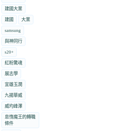
建國大業
建國
大業
samsung
與神同行
s20+
紅粉驚魂
展志學
宜雄玉潤
九揚華威
威均峰澤
怠惰魔王的轉職
條件