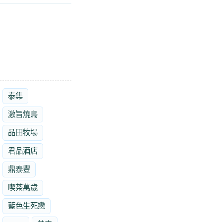
泰集
激旨燒鳥
品田牧場
君品酒店
鼎泰豐
喫茶萬歲
藍色生死戀