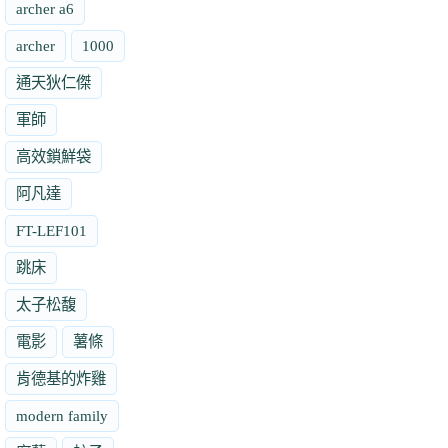
archer a6
archer
1000
通天狄仁傑
軍師
高效鎖鮮袋
阿凡達
FT-LEF101
跳床
太子松馥
電影
薯條
肯德基的炸雞
modern family