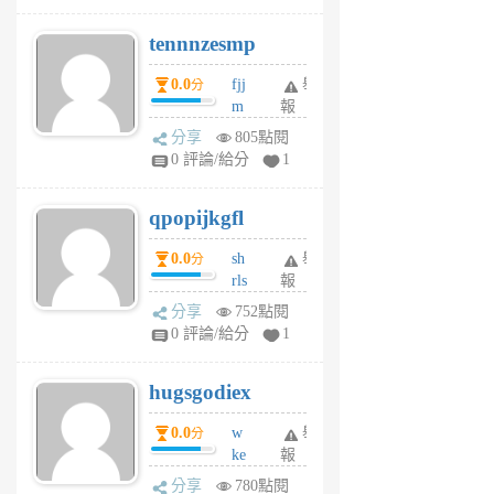
pn
tennnzesmp
6
個
0.0
fjj
舉
分
月
m
報
前
w
分享
805點閱
rs
0 評論/給分
1
uy
j
qpopijkgfl
6
個
0.0
sh
舉
分
月
rls
報
前
k
分享
752點閱
m
0 評論/給分
1
zt
g
hugsgodiex
6
個
0.0
w
舉
分
月
ke
報
前
rv
分享
780點閱