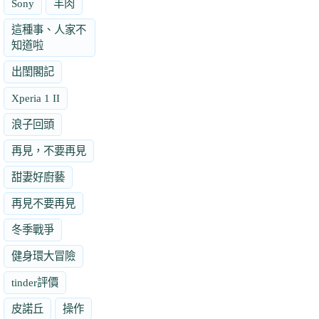
Sony
羊肉
這種事、人家不
知道啦
出閨閣記
Xperia 1 II
浪子回頭
再見，不要再見
甜妻好廚藝
再見不要再見
冬季戰爭
健身環大冒險
tinder評價
皮諾丘
操作