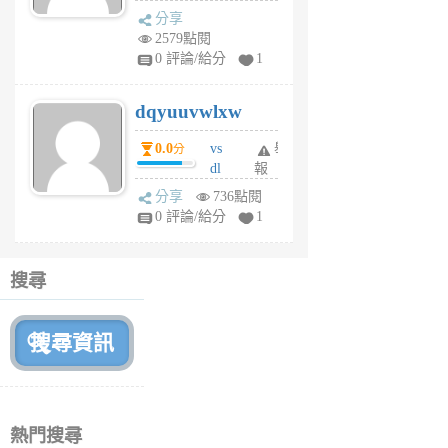
s
分享
m
2579點閱
tu
0 評論/給分
1
m
s
dqyuuvwlxw
6
個
0.0
vs
舉
分
月
dl
報
前
sq
分享
736點閱
fy
0 評論/給分
1
fe
6
個
搜尋
月
前
熱門搜尋