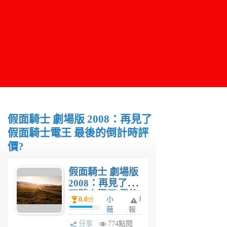
假面騎士 劇場版 2008：再見了
假面騎士電王 最後的倒計時評
價?
假面騎士 劇場版
2008：再見了假
面騎士電王 最後
0.0
小
舉
分
的倒計時評價?
薇
報
兒
分享
774點閱