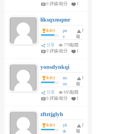
pj
0 評論/給分
1
qf
r
liksqxmqmr
6
個
0.0
pn
舉
分
月
v
報
前
wt
分享
779點閱
sv
0 評論/給分
1
jd
j
yonsdynkqi
6
個
0.0
nx
舉
分
月
ox
報
前
rh
分享
695點閱
pe
0 評論/給分
1
er
6
zftztjglyh
個
月
0.0
yh
舉
分
前
ik
報