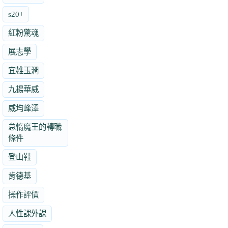
s20+
紅粉驚魂
展志學
宜雄玉潤
九揚華威
威均峰澤
怠惰魔王的轉職
條件
登山鞋
肯德基
操作評價
人性課外課