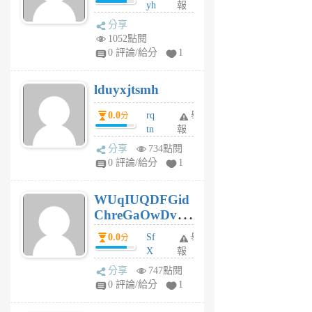
yh
報
月
dq
前
分享
vo
1052點閱
jl
0 評論/給分
1
6
個
lduyxjtsmh
月
前
0.0
rq
舉
分
tn
報
jt
分享
734點閱
gl
0 評論/給分
1
gy
6
WUqIUQDFGid
個
ChreGaOwDv
月
前
dY
0.0
Sf
舉
分
X
報
Pe
分享
747點閱
Jc
0 評論/給分
1
cf
v