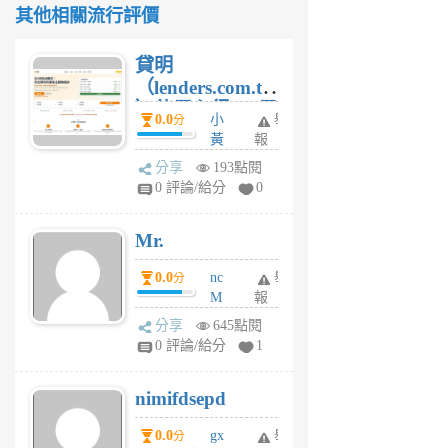
其他相關流行評價
貸明
（lenders.com.tw
）使用心得 — 民
0.0
小
舉
分
間貸款比較平台
黃
報
體驗
蜂
分享
193點閱
1
0 評論/給分
0
個
月
Mr.
前
0.0
nc
舉
分
M
報
U
分享
645點閱
F
0 評論/給分
1
C
M
nimifdsepd
U
5
0.0
gx
舉
分
個