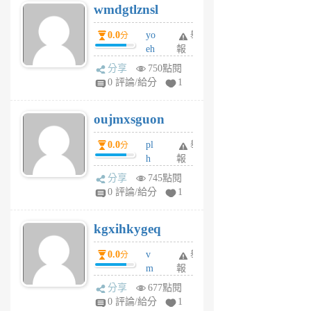
wmdgtlznsl
R
P
0.0
yo
舉
分
m
eh
報
v
ld
A
分享
750點閱
gy
V
0 評論/給分
1
ik
G
6
6
oujmxsguon
個
個
月
月
0.0
pl
舉
分
前
前
h
報
wi
分享
745點閱
w
0 評論/給分
1
sh
uq
kgxihkygeq
6
個
0.0
v
舉
分
月
m
報
前
sg
分享
677點閱
sr
0 評論/給分
1
vg