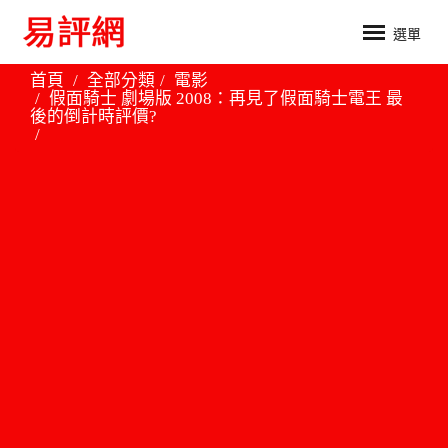
選單
首頁
全部分類
電影
假面騎士 劇場版 2008：再見了假面騎士電王 最
後的倒計時評價?