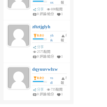
ox
報
前
rh
分享
690點閱
pe
0 評論/給分
1
er
6
zftztjglyh
個
月
0.0
yh
舉
分
前
ik
報
s
分享
m
2575點閱
tu
0 評論/給分
1
m
s
dqyuuvwlxw
6
個
0.0
vs
舉
分
月
dl
報
前
sq
分享
735點閱
fy
0 評論/給分
1
fe
6
個