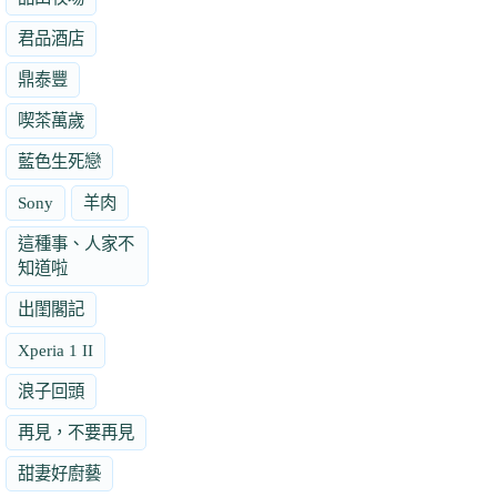
君品酒店
鼎泰豐
喫茶萬歲
藍色生死戀
Sony
羊肉
這種事、人家不
知道啦
出閨閣記
Xperia 1 II
浪子回頭
再見，不要再見
甜妻好廚藝