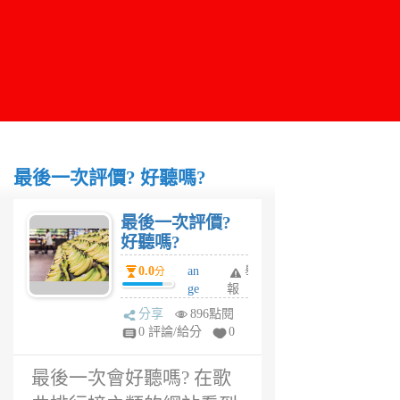
最後一次評價? 好聽嗎?
最後一次評價?
好聽嗎?
0.0
an
舉
分
ge
報
la
分享
896點閱
茜
0 評論/給分
0
6
年
最後一次會好聽嗎? 在歌
前