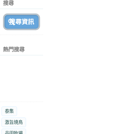
搜尋
月
前
熱門搜尋
泰集
激旨燒鳥
品田牧場