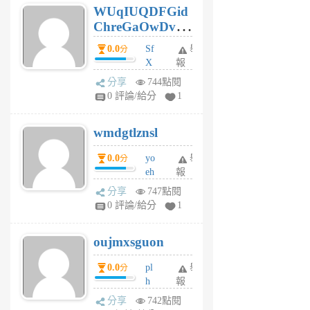
WUqIUQDFGid
個
ChreGaOwDv
月
前
dY
0.0
Sf
舉
分
X
報
Pe
分享
744點閱
Jc
0 評論/給分
1
cf
v
wmdgtlznsl
R
P
0.0
yo
舉
分
m
eh
報
v
ld
A
分享
747點閱
gy
V
0 評論/給分
1
ik
G
6
6
oujmxsguon
個
個
月
月
0.0
pl
舉
分
前
前
h
報
wi
分享
742點閱
w