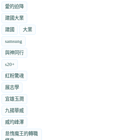
愛的迫降
建國大業
建國
大業
samsung
與神同行
s20+
紅粉驚魂
展志學
宜雄玉潤
九揚華威
威均峰澤
怠惰魔王的轉職