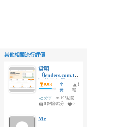
其他相關流行評價
貸明
（lenders.com.tw
）使用心得 — 民
0.0
小
舉
分
間貸款比較平台
黃
報
體驗
蜂
分享
193點閱
1
0 評論/給分
0
個
月
Mr.
前