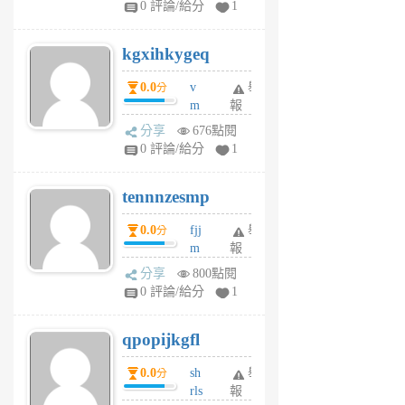
0 評論/給分
1
sh
uq
kgxihkygeq
6
個
0.0
v
舉
分
月
m
報
前
sg
分享
676點閱
sr
0 評論/給分
1
vg
pn
tennnzesmp
6
個
0.0
fjj
舉
分
月
m
報
前
w
分享
800點閱
rs
0 評論/給分
1
uy
j
qpopijkgfl
6
個
0.0
sh
舉
分
月
rls
報
前