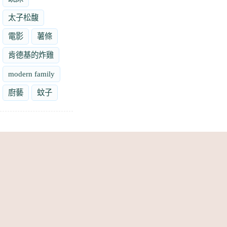
太子松馥
電影
薯條
肯德基的炸雞
modern family
廚藝
蚊子