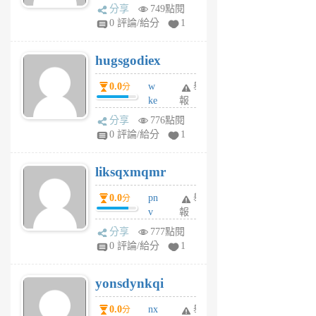
k
分享
749點閱
m
0 評論/給分
1
zt
g
hugsgodiex
6
個
0.0
w
舉
分
月
ke
報
前
rv
分享
776點閱
pj
0 評論/給分
1
qf
r
liksqxmqmr
6
個
0.0
pn
舉
分
月
v
報
前
wt
分享
777點閱
sv
0 評論/給分
1
jd
j
yonsdynkqi
6
個
0.0
nx
舉
分
月