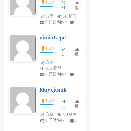
0.0
nc
舉
分
M
報
U
分享
645點閱
F
0 評論/給分
1
C
M
nimifdsepd
U
5
0.0
gx
舉
分
個
yh
報
月
dq
前
分享
vo
1050點閱
jl
0 評論/給分
1
6
個
lduyxjtsmh
月
前
0.0
rq
舉
分
tn
報
jt
分享
731點閱
gl
0 評論/給分
1
gy
6