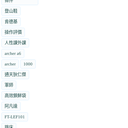
條件
登山鞋
肯德基
操作評價
人性課外課
archer a6
archer
1000
通天狄仁傑
軍師
高效鎖鮮袋
阿凡達
FT-LEF101
跳床