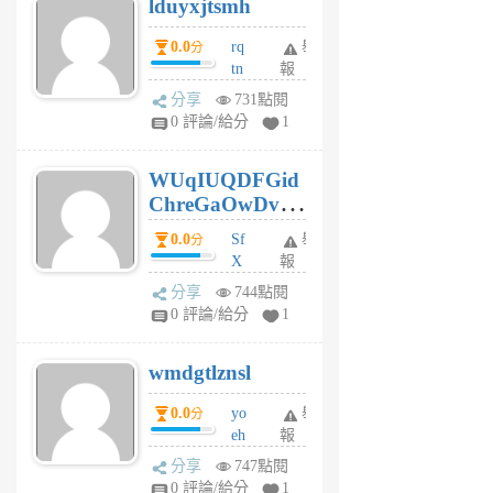
lduyxjtsmh
月
前
0.0
rq
舉
分
tn
報
jt
分享
731點閱
gl
0 評論/給分
1
gy
6
WUqIUQDFGid
個
ChreGaOwDv
月
前
dY
0.0
Sf
舉
分
X
報
Pe
分享
744點閱
Jc
0 評論/給分
1
cf
v
wmdgtlznsl
R
P
0.0
yo
舉
分
m
eh
報
v
ld
A
分享
747點閱
gy
V
0 評論/給分
1