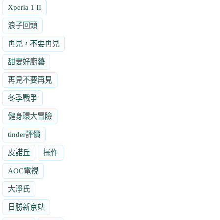
Xperia 1 II
浪子回頭
再見，不要再見
甜妻好廚藝
再見不要再見
冬季戰爭
健身環大冒險
tinder評價
皮諾丘
操作
AOC電視
大淨氏
日勝新京站