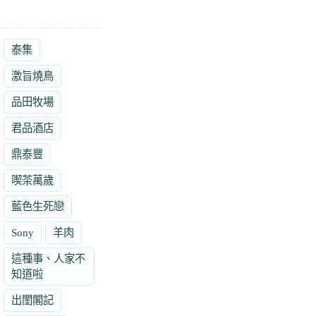
泰集
激旨燒鳥
品田牧場
君品酒店
鼎泰豐
喫茶萬歲
藍色生死戀
Sony
羊肉
這種事、人家不
知道啦
出閨閣記