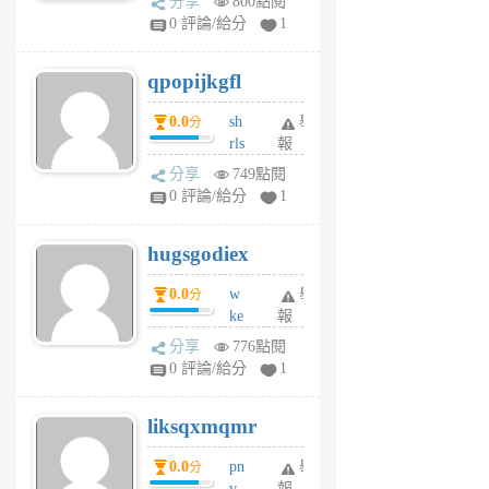
分享
800點閱
rs
0 評論/給分
1
uy
j
qpopijkgfl
6
個
0.0
sh
舉
分
月
rls
報
前
k
分享
749點閱
m
0 評論/給分
1
zt
g
hugsgodiex
6
個
0.0
w
舉
分
月
ke
報
前
rv
分享
776點閱
pj
0 評論/給分
1
qf
r
liksqxmqmr
6
個
0.0
pn
舉
分
月
v
報