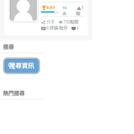
個
0.0
vs
舉
分
月
dl
報
前
sq
分享
735點閱
fy
0 評論/給分
1
fe
6
個
搜尋
月
前
熱門搜尋