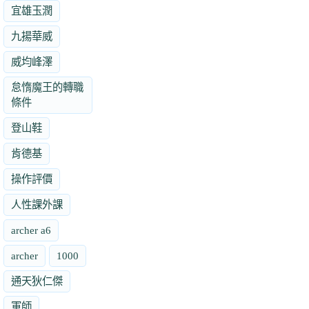
宜雄玉潤
九揚華威
威均峰澤
怠惰魔王的轉職
條件
登山鞋
肯德基
操作評價
人性課外課
archer a6
archer
1000
通天狄仁傑
軍師