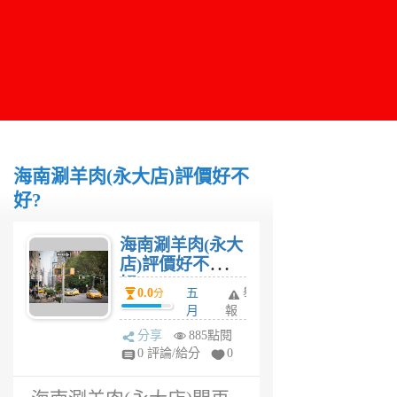
海南涮羊肉(永大店)評價好不
好?
海南涮羊肉(永大
店)評價好不
好?
0.0
五
舉
分
月
報
草
分享
885點閱
6
0 評論/給分
0
年
前