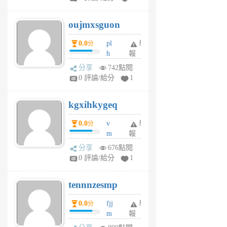
ik
G
6
6
oujmxsguon
個
個
月
月
0.0
pl
舉
分
前
前
h
報
wi
分享
742點閱
w
0 評論/給分
1
sh
uq
kgxihkygeq
6
個
0.0
v
舉
分
月
m
報
前
sg
分享
676點閱
sr
0 評論/給分
1
vg
pn
tennnzesmp
6
個
0.0
fjj
舉
分
月
m
報
前
w