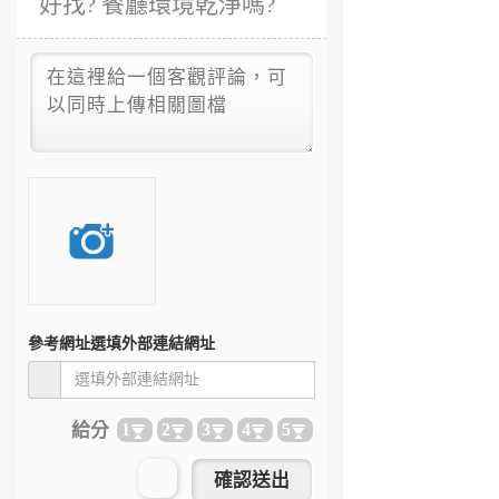
好找? 餐廳環境乾淨嗎?
參考網址
選填外部連結網址
給分
1
2
3
4
5