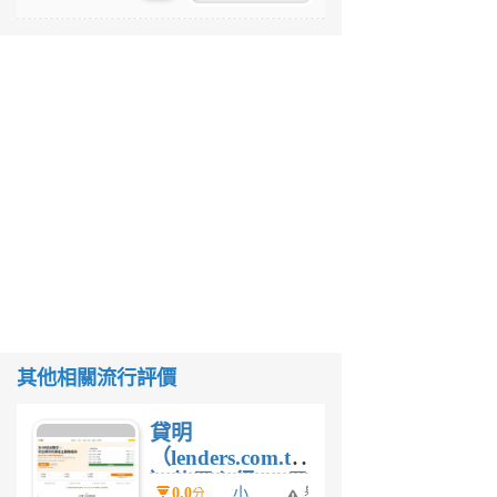
其他相關流行評價
貸明
（lenders.com.tw
）使用心得 — 民
0.0
小
舉
分