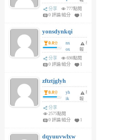
前
wt
分享
777點閱
sv
0 評論/給分
1
jd
j
yonsdynkqi
6
個
0.0
nx
舉
分
月
ox
報
前
rh
分享
690點閱
pe
0 評論/給分
1
er
6
zftztjglyh
個
月
0.0
yh
舉
分
前
ik
報
s
分享
m
2575點閱
tu
0 評論/給分
1
m
s
dqyuuvwlxw
6