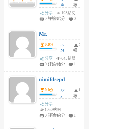
間貸款比較平台
黃
報
體驗
蜂
分享
193點閱
1
0 評論/給分
0
個
月
Mr.
前
0.0
nc
舉
分
M
報
U
分享
645點閱
F
0 評論/給分
1
C
M
nimifdsepd
U
5
0.0
gx
舉
分
個
yh
報
月
dq
前
分享
vo
1050點閱
jl
0 評論/給分
1
6
個