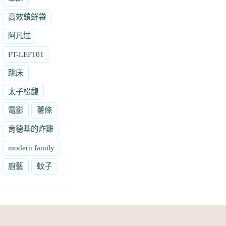
高效鎖鮮袋
阿凡達
FT-LEF101
跳床
太子松馥
電影
薯條
肯德基的炸雞
modern family
廚藝
蚊子