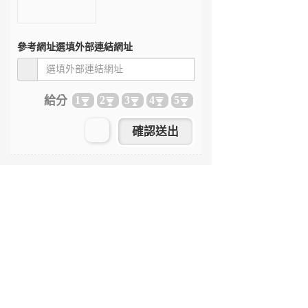
參考網址
選填外部連結網址
給分
1
2
3
4
5