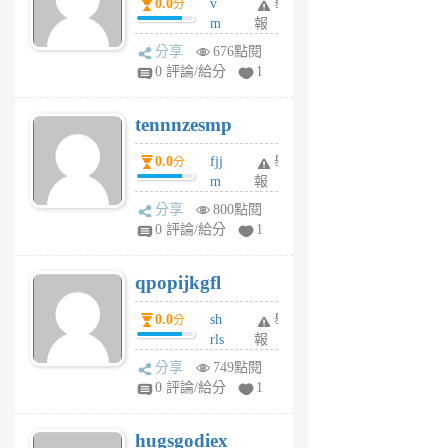
0.0
v
舉
分
月
m
報
前
sg
分享
676點閱
sr
0 評論/給分
1
vg
pn
tennnzesmp
6
個
0.0
fjj
舉
分
月
m
報
前
w
分享
800點閱
rs
0 評論/給分
1
uy
j
qpopijkgfl
6
個
0.0
sh
舉
分
月
rls
報
前
k
分享
749點閱
m
0 評論/給分
1
zt
g
hugsgodiex
6