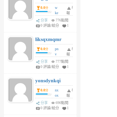
個
0.0
w
舉
分
月
ke
報
前
rv
分享
776點閱
pj
0 評論/給分
1
qf
r
liksqxmqmr
6
個
0.0
pn
舉
分
月
v
報
前
wt
分享
777點閱
sv
0 評論/給分
1
jd
j
yonsdynkqi
6
個
0.0
nx
舉
分
月
ox
報
前
rh
分享
690點閱
pe
0 評論/給分
1
er
6