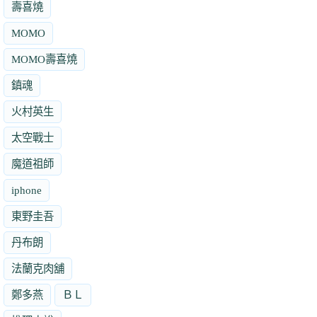
壽喜燒
MOMO
MOMO壽喜燒
鎮魂
火村英生
太空戰士
魔道祖師
iphone
東野圭吾
丹布朗
法蘭克肉舖
鄭多燕
ＢＬ