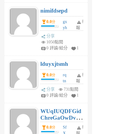
M
nimifdsepd
U
5
0.0
gx
舉
分
個
yh
報
月
dq
前
分享
vo
1050點閱
jl
0 評論/給分
1
6
個
lduyxjtsmh
月
前
0.0
rq
舉
分
tn
報
jt
分享
731點閱
gl
0 評論/給分
1
gy
6
WUqIUQDFGid
個
ChreGaOwDv
月
前
dY
0.0
Sf
舉
分
X
報