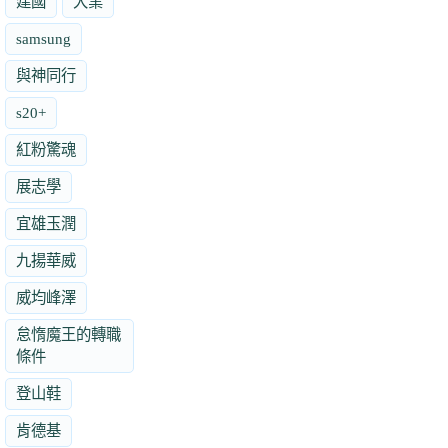
建國
大業
samsung
與神同行
s20+
紅粉驚魂
展志學
宜雄玉潤
九揚華威
威均峰澤
怠惰魔王的轉職
條件
登山鞋
肯德基