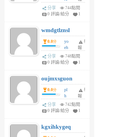
Pe
分享
744點閱
Jc
0 評論/給分
1
cf
v
wmdgtlznsl
R
P
0.0
yo
舉
分
m
eh
報
v
ld
A
分享
748點閱
gy
V
0 評論/給分
1
ik
G
6
6
oujmxsguon
個
個
月
月
0.0
pl
舉
分
前
前
h
報
wi
分享
742點閱
w
0 評論/給分
1
sh
uq
kgxihkygeq
6
個