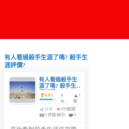
有人看過殺手生涯了嗎? 殺手生
涯評價?
有人看過殺手生
涯了嗎? 殺手生
涯評價?
0.0
A
舉
分
da
報
m
分享
920點閱
6
0 評論/給分
0
年
前