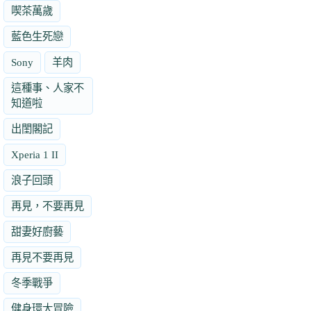
喫茶萬歲
藍色生死戀
Sony
羊肉
這種事、人家不
知道啦
出閨閣記
Xperia 1 II
浪子回頭
再見，不要再見
甜妻好廚藝
再見不要再見
冬季戰爭
健身環大冒險