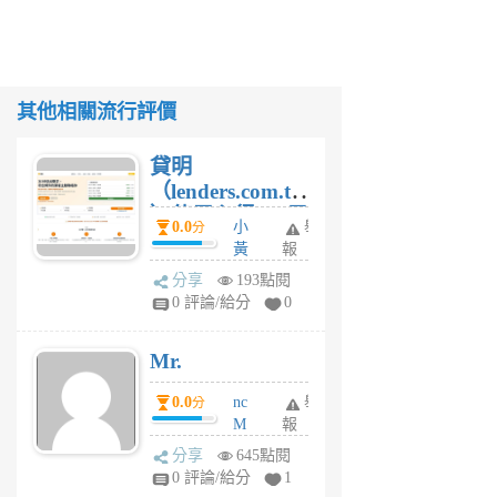
其他相關流行評價
貸明
（lenders.com.tw
）使用心得 — 民
0.0
小
舉
分
間貸款比較平台
黃
報
體驗
蜂
分享
193點閱
1
0 評論/給分
0
個
月
Mr.
前
0.0
nc
舉
分
M
報
U
分享
645點閱
F
0 評論/給分
1
C