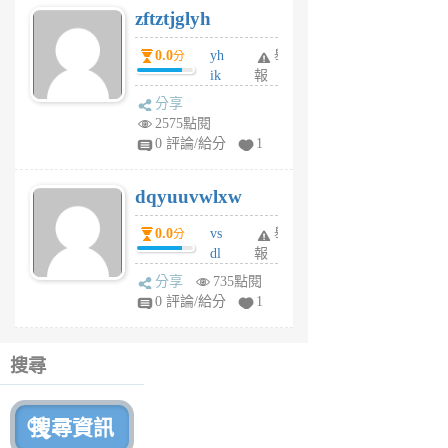
zftztjglyh
個
月
0.0
yh
舉
分
前
ik
報
s
分享
m
2575點閱
tu
0 評論/給分
1
m
s
dqyuuvwlxw
6
個
0.0
vs
舉
分
月
dl
報
前
sq
分享
735點閱
fy
0 評論/給分
1
fe
6
個
搜尋
月
前