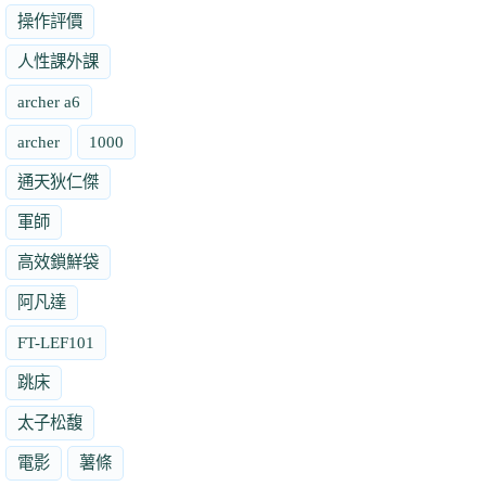
操作評價
人性課外課
archer a6
archer
1000
通天狄仁傑
軍師
高效鎖鮮袋
阿凡達
FT-LEF101
跳床
太子松馥
電影
薯條