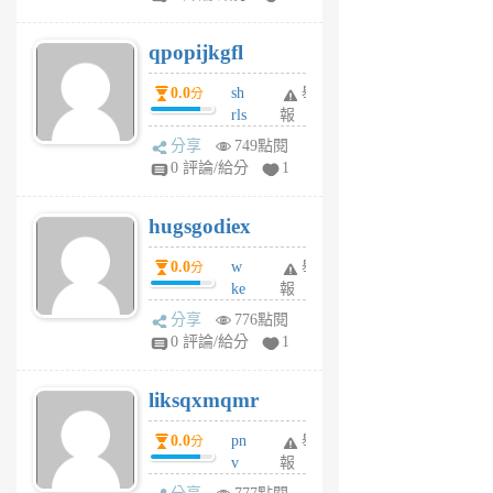
uy
j
qpopijkgfl
6
個
0.0
sh
舉
分
月
rls
報
前
k
分享
749點閱
m
0 評論/給分
1
zt
g
hugsgodiex
6
個
0.0
w
舉
分
月
ke
報
前
rv
分享
776點閱
pj
0 評論/給分
1
qf
r
liksqxmqmr
6
個
0.0
pn
舉
分
月
v
報
前
wt