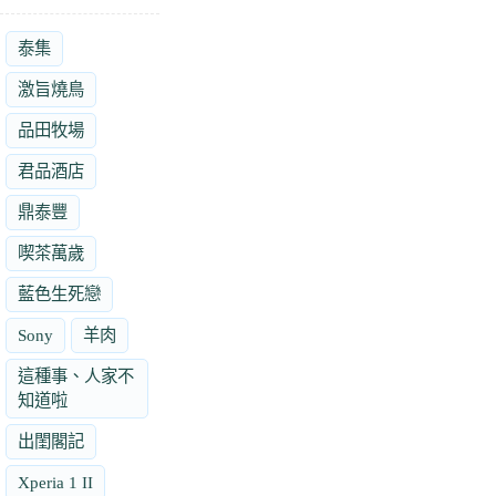
泰集
激旨燒鳥
品田牧場
君品酒店
鼎泰豐
喫茶萬歲
藍色生死戀
Sony
羊肉
這種事、人家不
知道啦
出閨閣記
Xperia 1 II