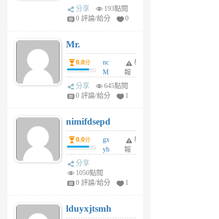
體驗
蜂
分享
193點閱
1
0 評論/給分
0
個
月
Mr.
前
0.0
nc
舉
分
M
報
U
分享
645點閱
F
0 評論/給分
1
C
M
nimifdsepd
U
5
0.0
gx
舉
分
個
yh
報
月
dq
前
分享
vo
1050點閱
jl
0 評論/給分
1
6
個
lduyxjtsmh
月
前