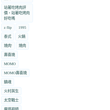
站著吃烤肉評
價，站著吃烤肉
好吃嗎
z flip
1995
泰式
火鍋
燒肉'
燒肉
壽喜燒
MOMO
MOMO壽喜燒
鎮魂
火村英生
太空戰士
魔道祖師