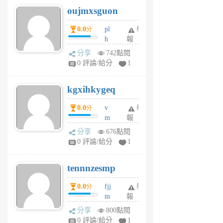
6
6
oujmxsguon
個
個
月
月
0.0
pl
舉
分
前
前
h
報
wi
分享
742點閱
w
0 評論/給分
1
sh
uq
kgxihkygeq
6
個
0.0
v
舉
分
月
m
報
前
sg
分享
676點閱
sr
0 評論/給分
1
vg
pn
tennnzesmp
6
個
0.0
fjj
舉
分
月
m
報
前
w
分享
800點閱
rs
0 評論/給分
1