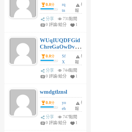
0.0
rq
舉
分
tn
報
jt
分享
731點閱
gl
0 評論/給分
1
gy
6
WUqIUQDFGid
個
ChreGaOwDv
月
前
dY
0.0
Sf
舉
分
X
報
Pe
分享
744點閱
Jc
0 評論/給分
1
cf
v
wmdgtlznsl
R
P
0.0
yo
舉
分
m
eh
報
v
ld
A
分享
747點閱
gy
V
0 評論/給分
1
ik
G