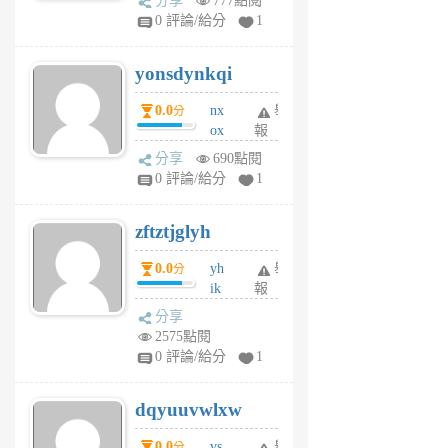
分享
777點閱
sv
0 評論/給分
1
jd
j
yonsdynkqi
6
個
0.0
nx
舉
分
月
ox
報
前
rh
分享
690點閱
pe
0 評論/給分
1
er
6
zftztjglyh
個
月
0.0
yh
舉
分
前
ik
報
s
分享
m
2575點閱
tu
0 評論/給分
1
m
s
dqyuuvwlxw
6
個
0.0
vs
舉
分