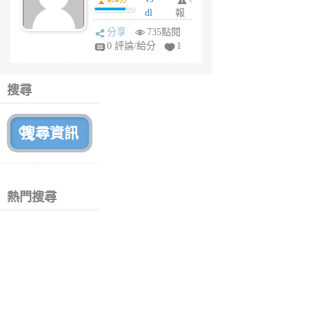
月
dl
報
前
sq
分享
735點閱
fy
0 評論/給分
1
fe
6
個
搜尋
月
前
熱門搜尋