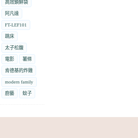
高效鎖鮮袋
阿凡達
FT-LEF101
跳床
太子松馥
電影
薯條
肯德基的炸雞
modern family
廚藝
蚊子