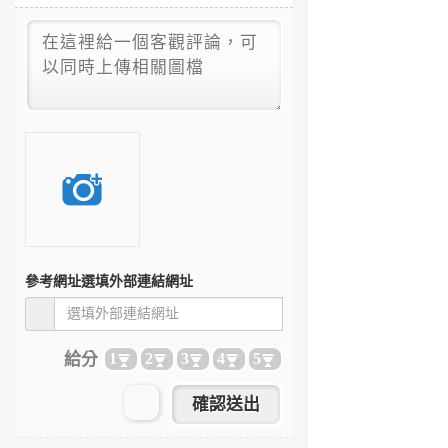
參考網址
選填外部連結網址
給分
1
2
3
4
5