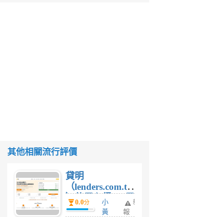
其他相關流行評價
貸明
（lenders.com.tw
）使用心得 — 民
0.0
小
舉
分
間貸款比較平台
黃
報