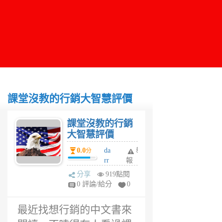
課堂沒教的行銷大智慧評價
課堂沒教的行銷
大智慧評價
0.0
da
舉
分
rr
報
en
分享
919點閱
6
0 評論/給分
0
年
前
最近找想行銷的中文書來