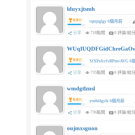
lduyxjtsmh
0.0
分
rqtnjtglgy 6個月前
分享
718點閱
0 評論/給
WUqIUQDFGidChreGaO
0.0
分
SfXPeJccfvRPmvAVG 
分享
735點閱
0 評論/給
wmdgtlznsl
0.0
分
yoehldgyik 6個月前
分享
736點閱
0 評論/給
oujmxsguon