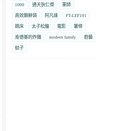
1000
通天狄仁傑
軍師
高效鎖鮮袋
阿凡達
FT-LEF101
跳床
太子松馥
電影
薯條
肯德基的炸雞
modern family
廚藝
蚊子