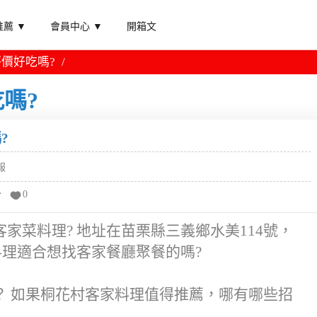
薦 ▼
會員中心 ▼
開箱文
價好吃嗎?
嗎?
?
報
分
0
家菜料理? 地址在苗栗縣三義鄉水美114號，
料理適合想找客家餐廳聚餐的嗎?
？ 如果桐花村客家料理值得推薦，哪有哪些招