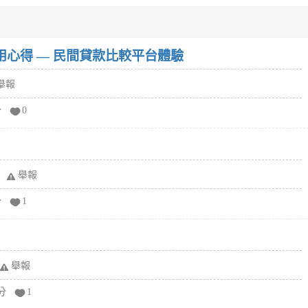
w）使用心得 — 民間貸款比較平台體驗
舉報
分
0
舉報
分
1
舉報
分
1