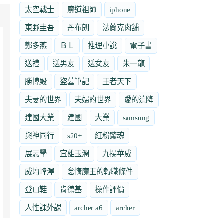
太空戰士
魔道祖師
iphone
東野圭吾
丹布朗
法蘭克肉舖
鄭多燕
ＢＬ
推理小說
電子書
送禮
送男友
送女友
朱一龍
勝博殿
盜墓筆記
王者天下
夫妻的世界
夫婦的世界
愛的迫降
建國大業
建國
大業
samsung
與神同行
s20+
紅粉驚魂
展志學
宜雄玉潤
九揚華威
威均峰澤
怠惰魔王的轉職條件
登山鞋
肯德基
操作評價
人性課外課
archer a6
archer