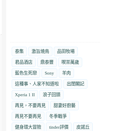
泰集
激旨燒鳥
品田牧場
君品酒店
鼎泰豐
喫茶萬歲
藍色生死戀
Sony
羊肉
這種事、人家不知道啦
出閨閣記
Xperia 1 II
浪子回頭
再見，不要再見
甜妻好廚藝
再見不要再見
冬季戰爭
健身環大冒險
tinder評價
皮諾丘