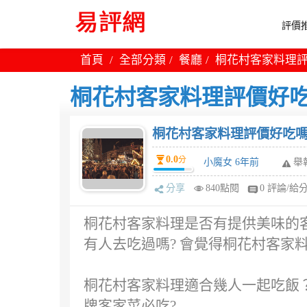
評價推
首頁
全部分類
餐廳
桐花村客家料理評
桐花村客家料理評價好吃
桐花村客家料理評價好吃嗎
0.0
分
小魔女 6年前
舉
分享
840點閱
0 評論/給
桐花村客家料理是否有提供美味的客
有人去吃過嗎? 會覺得桐花村客家
桐花村客家料理適合幾人一起吃飯
牌客家菜必吃?