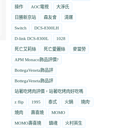
操作
AOC電視
大淨氏
日勝新京站
森友會
清運
Switch
DCS-8300LH
D-link DCS-8300L
1028
死亡艾莉絲
死亡愛麗絲
麥當勞
APM Monaco飾品評價?
BottegaVeneta飾品評
BottegaVeneta飾品評
站著吃烤肉評價，站著吃烤肉好吃嗎
z flip
1995
泰式
火鍋
燒肉'
燒肉
壽喜燒
MOMO
MOMO壽喜燒
鎮魂
火村英生