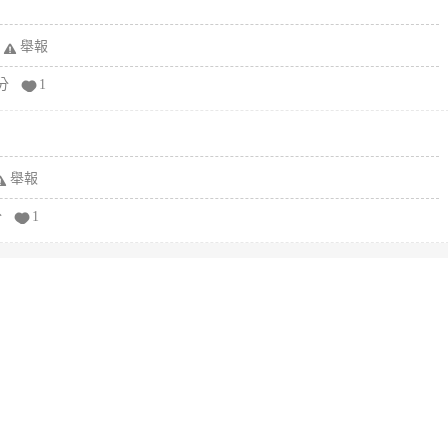
舉報
分
1
舉報
分
1