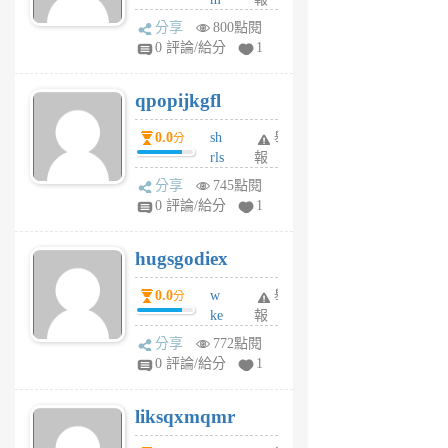
前
w
分享
800點閱
rs
0 評論/給分
1
uy
j
qpopijkgfl
6
個
0.0
sh
舉
分
月
rls
報
前
k
分享
745點閱
m
0 評論/給分
1
zt
g
hugsgodiex
6
個
0.0
w
舉
分
月
ke
報
前
rv
分享
772點閱
pj
0 評論/給分
1
qf
r
liksqxmqmr
6
個