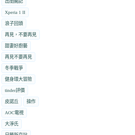
出閨閣記
Xperia 1 II
浪子回頭
再見，不要再見
甜妻好廚藝
再見不要再見
冬季戰爭
健身環大冒險
tinder評價
皮諾丘
操作
AOC電視
大淨氏
日勝新京站