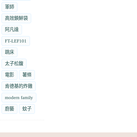
軍師
高效鎖鮮袋
阿凡達
FT-LEF101
跳床
太子松馥
電影
薯條
肯德基的炸雞
modern family
廚藝
蚊子