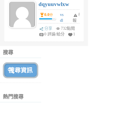
dqyuuvwlxw
6
個
0.0
vs
舉
分
月
dl
報
前
sq
分享
732點閱
fy
0 評論/給分
1
fe
6
個
搜尋
月
前
熱門搜尋