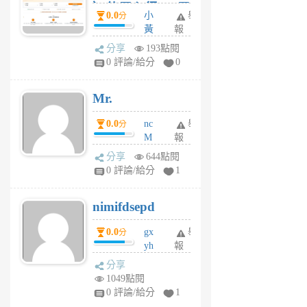
）使用心得 — 民
0.0
小
舉
分
間貸款比較平台
黃
報
體驗
蜂
分享
193點閱
1
0 評論/給分
0
個
月
Mr.
前
0.0
nc
舉
分
M
報
U
分享
644點閱
F
0 評論/給分
1
C
M
nimifdsepd
U
5
0.0
gx
舉
分
個
yh
報
月
dq
前
分享
vo
1049點閱
jl
0 評論/給分
1
6