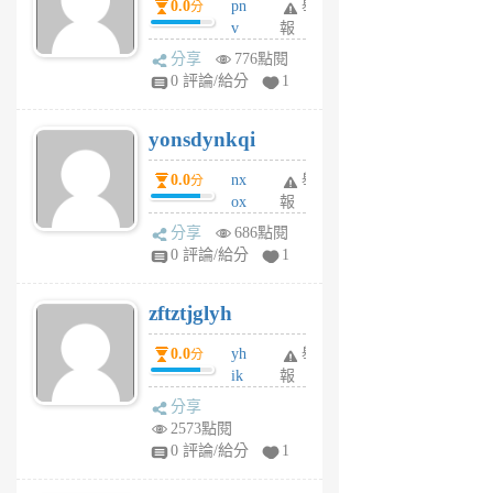
0.0
pn
舉
分
月
v
報
前
wt
分享
776點閱
sv
0 評論/給分
1
jd
j
yonsdynkqi
6
個
0.0
nx
舉
分
月
ox
報
前
rh
分享
686點閱
pe
0 評論/給分
1
er
6
zftztjglyh
個
月
0.0
yh
舉
分
前
ik
報
s
分享
m
2573點閱
tu
0 評論/給分
1
m
s