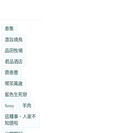
泰集
激旨燒鳥
品田牧場
君品酒店
鼎泰豐
喫茶萬歲
藍色生死戀
Sony
羊肉
這種事、人家不
知道啦