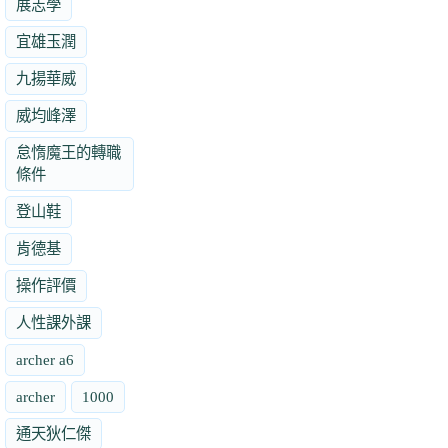
展志學
宜雄玉潤
九揚華威
威均峰澤
怠惰魔王的轉職
條件
登山鞋
肯德基
操作評價
人性課外課
archer a6
archer
1000
通天狄仁傑