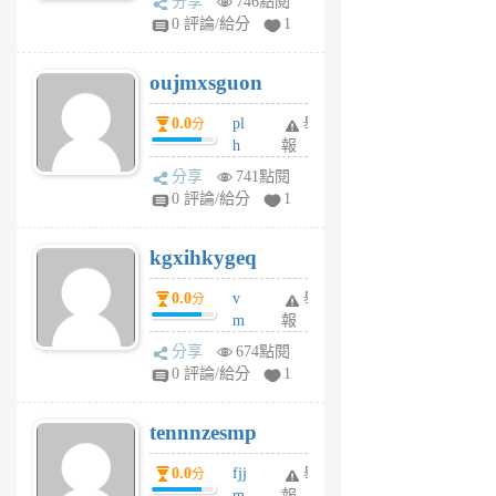
分享
746點閱
gy
V
0 評論/給分
1
ik
G
6
6
oujmxsguon
個
個
月
月
0.0
pl
舉
分
前
前
h
報
wi
分享
741點閱
w
0 評論/給分
1
sh
uq
kgxihkygeq
6
個
0.0
v
舉
分
月
m
報
前
sg
分享
674點閱
sr
0 評論/給分
1
vg
pn
tennnzesmp
6
個
0.0
fjj
舉
分
月
m
報