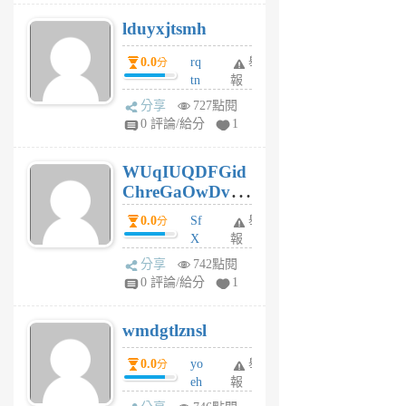
個
lduyxjtsmh
月
前
0.0
rq
舉
分
tn
報
jt
分享
727點閱
gl
0 評論/給分
1
gy
6
WUqIUQDFGid
個
ChreGaOwDv
月
前
dY
0.0
Sf
舉
分
X
報
Pe
分享
742點閱
Jc
0 評論/給分
1
cf
v
wmdgtlznsl
R
P
0.0
yo
舉
分
m
eh
報
v
ld
A