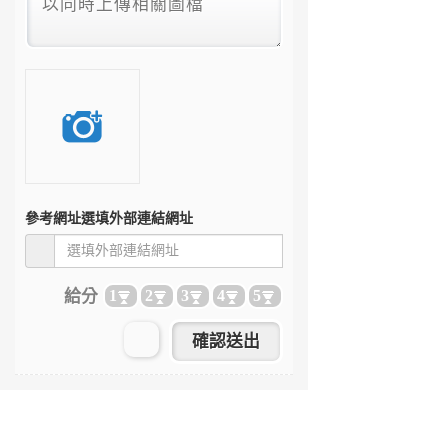
參考網址
選填外部連結網址
給分
1
2
3
4
5