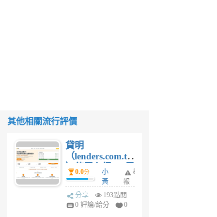
其他相關流行評價
貸明
（lenders.com.tw
）使用心得 — 民
0.0
小
舉
分
間貸款比較平台
黃
報
體驗
蜂
分享
193點閱
1
0 評論/給分
0
個