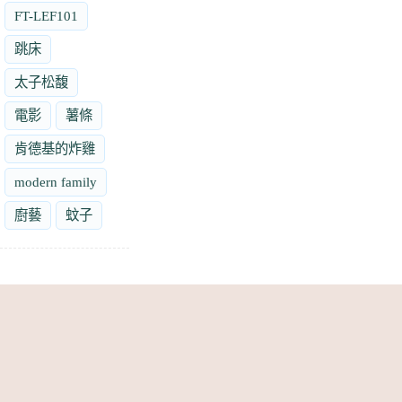
FT-LEF101
跳床
太子松馥
電影
薯條
肯德基的炸雞
modern family
廚藝
蚊子