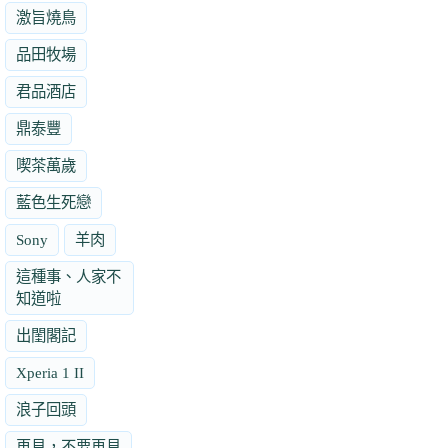
激旨燒鳥
品田牧場
君品酒店
鼎泰豐
喫茶萬歲
藍色生死戀
Sony
羊肉
這種事、人家不
知道啦
出閨閣記
Xperia 1 II
浪子回頭
再見，不要再見