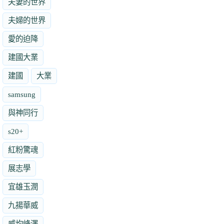
夫妻的世界
夫婦的世界
愛的迫降
建國大業
建國
大業
samsung
與神同行
s20+
紅粉驚魂
展志學
宜雄玉潤
九揚華威
威均峰澤