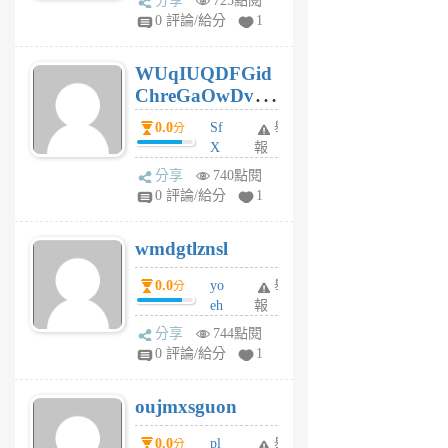
分享
725點閱
gl
0 評論/給分
1
gy
6
WUqIUQDFGid
個
ChreGaOwDv
月
前
dY
0.0
Sf
舉
分
X
報
Pe
分享
740點閱
Jc
0 評論/給分
1
cf
v
wmdgtlznsl
R
P
0.0
yo
舉
分
m
eh
報
v
ld
A
分享
744點閱
gy
V
0 評論/給分
1
ik
G
6
6
oujmxsguon
個
個
月
月
0.0
pl
舉
分
前
前