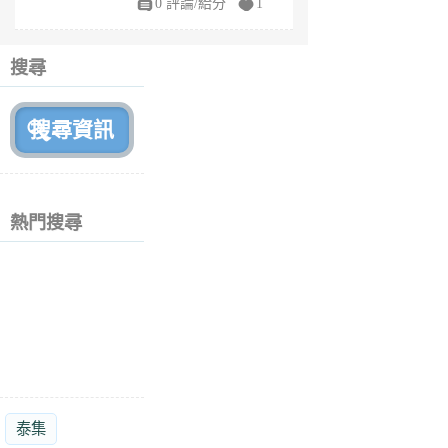
0 評論/給分
1
fe
6
個
搜尋
月
前
熱門搜尋
泰集