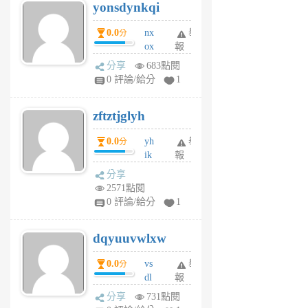
yonsdynkqi
6
個
0.0
nx
舉
分
月
ox
報
前
rh
分享
683點閱
pe
0 評論/給分
1
er
6
zftztjglyh
個
月
0.0
yh
舉
分
前
ik
報
s
分享
m
2571點閱
tu
0 評論/給分
1
m
s
dqyuuvwlxw
6
個
0.0
vs
舉
分
月
dl
報
前
sq
分享
731點閱
fy