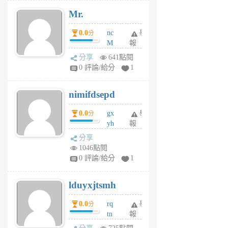
月
Mr.
前
0.0
nc
舉
分
M
報
U
分享
641點閱
F
0 評論/給分
1
C
M
nimifdsepd
U
5
0.0
gx
舉
分
個
yh
報
月
dq
前
分享
vo
1046點閱
jl
0 評論/給分
1
6
個
lduyxjtsmh
月
前
0.0
rq
舉
分
tn
報
jt