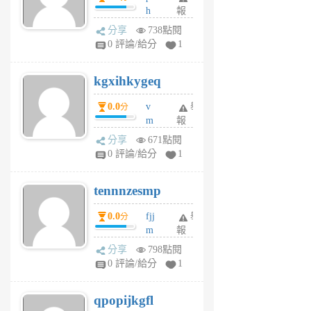
h
報
wi
分享
738點閱
w
0 評論/給分
1
sh
uq
kgxihkygeq
6
個
0.0
v
舉
分
月
m
報
前
sg
分享
671點閱
sr
0 評論/給分
1
vg
pn
tennnzesmp
6
個
0.0
fjj
舉
分
月
m
報
前
w
分享
798點閱
rs
0 評論/給分
1
uy
j
qpopijkgfl
6