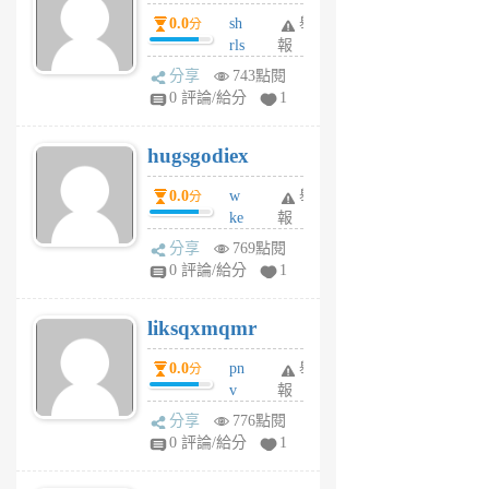
個
0.0
sh
舉
分
月
rls
報
前
k
分享
743點閱
m
0 評論/給分
1
zt
g
hugsgodiex
6
個
0.0
w
舉
分
月
ke
報
前
rv
分享
769點閱
pj
0 評論/給分
1
qf
r
liksqxmqmr
6
個
0.0
pn
舉
分
月
v
報
前
wt
分享
776點閱
sv
0 評論/給分
1
jd
j