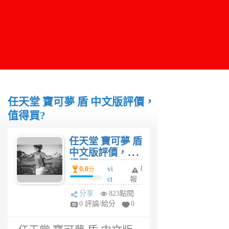
任天堂 寶可夢 盾 中文版評價，
值得買?
任天堂 寶可夢 盾
中文版評價，值
得買?
0.0
vi
舉
分
ct
報
or
分享
823點閱
6
0 評論/給分
0
年
前