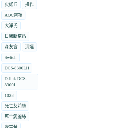
皮諾丘
操作
AOC電視
大淨氏
日勝新京站
森友會
清運
Switch
DCS-8300LH
D-link DCS-
8300L
1028
死亡艾莉絲
死亡愛麗絲
麥當勞