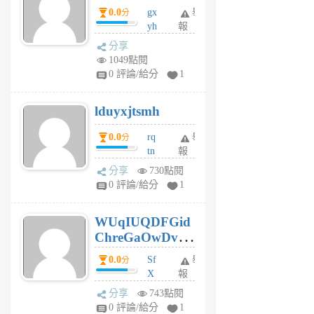
0.0
gx
舉
分
個
yh
報
月
dq
前
分享
vo
1049點閱
jl
0 評論/給分
1
6
個
lduyxjtsmh
月
前
0.0
rq
舉
分
tn
報
jt
分享
730點閱
gl
0 評論/給分
1
gy
6
WUqIUQDFGid
個
ChreGaOwDv
月
前
dY
0.0
Sf
舉
分
X
報
Pe
分享
743點閱
Jc
0 評論/給分
1