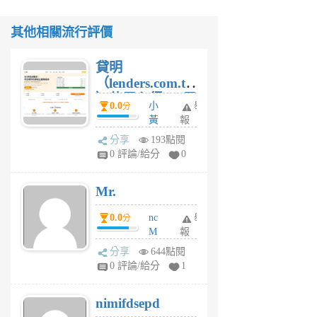
其他相關流行評價
貸明
（lenders.com.tw
）使用心得 — 民
0.0
小
舉
分
間貸款比較平台
黃
報
體驗
蜂
分享
193點閱
1
0 評論/給分
0
個
月
Mr.
前
0.0
nc
舉
分
M
報
U
分享
644點閱
F
0 評論/給分
1
C
M
nimifdsepd
U
5