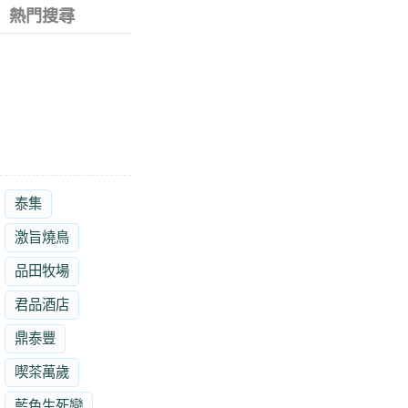
熱門搜尋
泰集
激旨燒鳥
品田牧場
君品酒店
鼎泰豐
喫茶萬歲
藍色生死戀