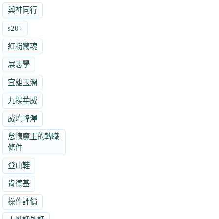
與神同行
s20+
紅粉驚魂
展志學
宜雄玉潤
九揚華威
威均峰澤
怠惰魔王的轉職
條件
登山鞋
肯德基
操作評價