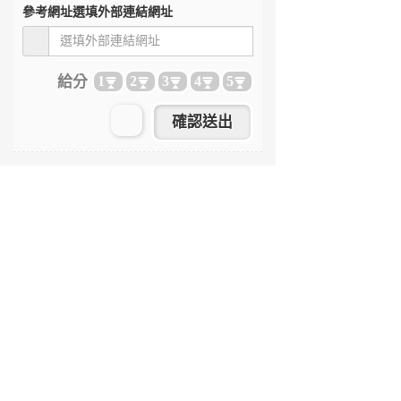
參考網址
選填外部連結網址
給分
1
2
3
4
5