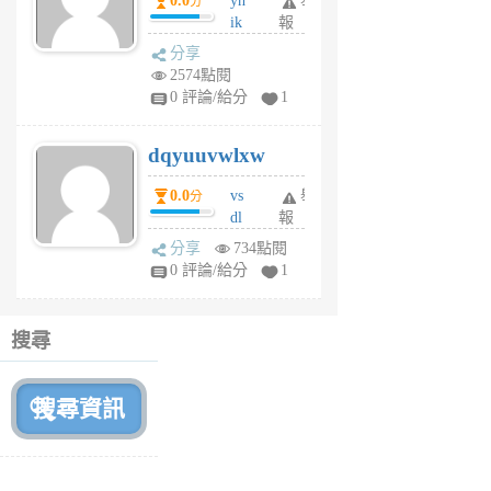
0.0
yh
舉
分
前
ik
報
s
分享
m
2574點閱
tu
0 評論/給分
1
m
s
dqyuuvwlxw
6
個
0.0
vs
舉
分
月
dl
報
前
sq
分享
734點閱
fy
0 評論/給分
1
fe
6
個
搜尋
月
前