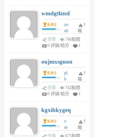
cf
v
wmdgtlznsl
R
P
0.0
yo
舉
分
m
eh
報
v
ld
A
分享
746點閱
gy
V
0 評論/給分
1
ik
G
6
6
oujmxsguon
個
個
月
月
0.0
pl
舉
分
前
前
h
報
wi
分享
742點閱
w
0 評論/給分
1
sh
uq
kgxihkygeq
6
個
0.0
v
舉
分
月
m
報
前
sg
分享
675點閱