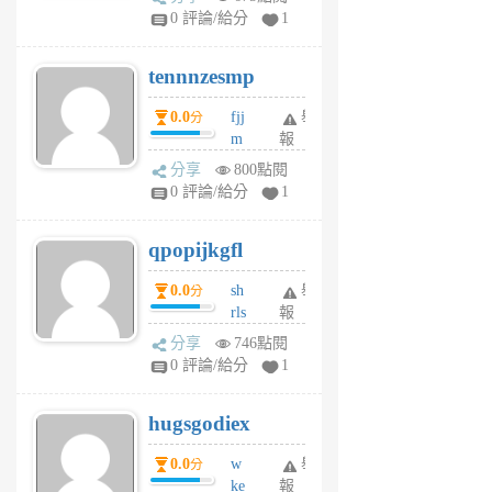
sr
0 評論/給分
1
vg
pn
tennnzesmp
6
個
0.0
fjj
舉
分
月
m
報
前
w
分享
800點閱
rs
0 評論/給分
1
uy
j
qpopijkgfl
6
個
0.0
sh
舉
分
月
rls
報
前
k
分享
746點閱
m
0 評論/給分
1
zt
g
hugsgodiex
6
個
0.0
w
舉
分
月
ke
報
前