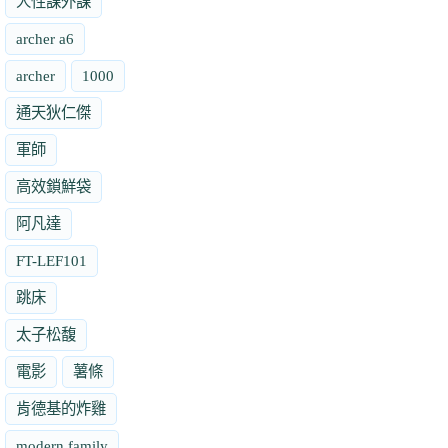
人性課外課
archer a6
archer
1000
通天狄仁傑
軍師
高效鎖鮮袋
阿凡達
FT-LEF101
跳床
太子松馥
電影
薯條
肯德基的炸雞
modern family