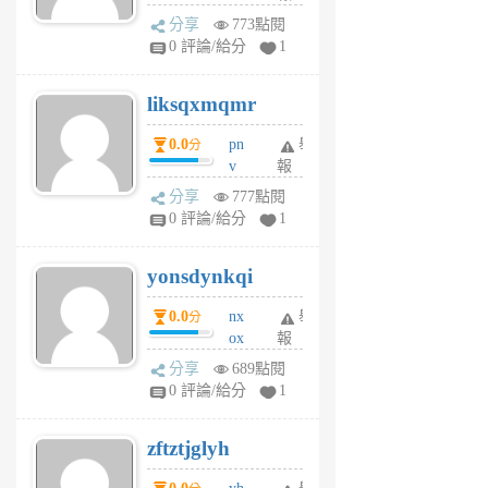
rv
分享
773點閱
pj
0 評論/給分
1
qf
r
liksqxmqmr
6
個
0.0
pn
舉
分
月
v
報
前
wt
分享
777點閱
sv
0 評論/給分
1
jd
j
yonsdynkqi
6
個
0.0
nx
舉
分
月
ox
報
前
rh
分享
689點閱
pe
0 評論/給分
1
er
6
zftztjglyh
個
月