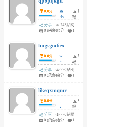
qpopijkgfl
6
個
0.0
sh
舉
分
月
rls
報
前
k
分享
743點閱
m
0 評論/給分
1
zt
g
hugsgodiex
6
個
0.0
w
舉
分
月
ke
報
前
rv
分享
770點閱
pj
0 評論/給分
1
qf
r
liksqxmqmr
6
個
0.0
pn
舉
分
月
v
報
前
wt
分享
776點閱
sv
0 評論/給分
1
jd