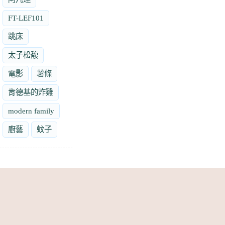
FT-LEF101
跳床
太子松馥
電影
薯條
肯德基的炸雞
modern family
廚藝
蚊子