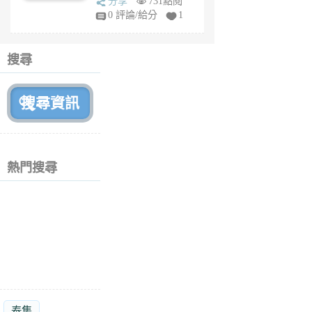
分享
731點閱
fy
0 評論/給分
1
fe
6
個
搜尋
月
前
熱門搜尋
泰集