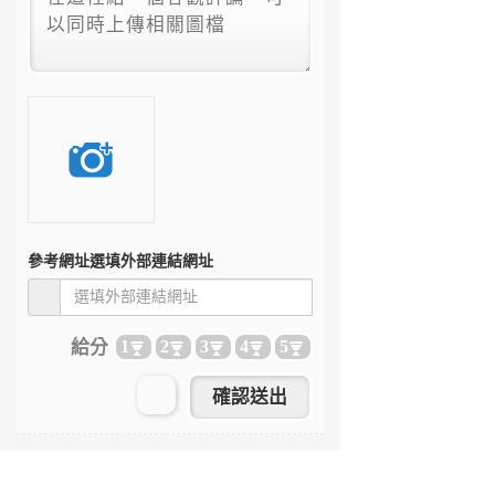
參考網址
選填外部連結網址
給分
1
2
3
4
5