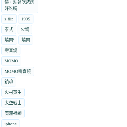
價，站著吃烤肉
好吃嗎
z flip
1995
泰式
火鍋
燒肉'
燒肉
壽喜燒
MOMO
MOMO壽喜燒
鎮魂
火村英生
太空戰士
魔道祖師
iphone