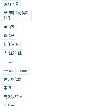
威均峰澤
怠惰魔王的轉職
條件
登山鞋
肯德基
操作評價
人性課外課
archer a6
archer
1000
通天狄仁傑
軍師
高效鎖鮮袋
阿凡達