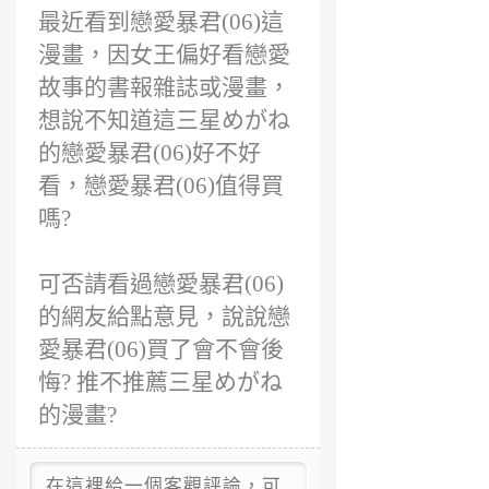
前
最近看到戀愛暴君(06)這
漫畫，因女王偏好看戀愛
故事的書報雜誌或漫畫，
想說不知道這三星めがね
的戀愛暴君(06)好不好
看，戀愛暴君(06)值得買
嗎?
可否請看過戀愛暴君(06)
的網友給點意見，說說戀
愛暴君(06)買了會不會後
悔? 推不推薦三星めがね
的漫畫?