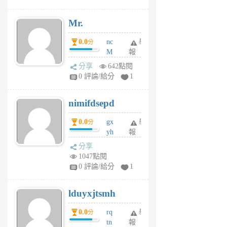
個
月
Mr.
前
0.0
nc
舉
分
M
報
U
分享
642點閱
F
0 評論/給分
1
C
M
nimifdsepd
U
5
0.0
gx
舉
分
個
yh
報
月
dq
前
分享
vo
1047點閱
jl
0 評論/給分
1
6
個
lduyxjtsmh
月
前
0.0
rq
舉
分
tn
報