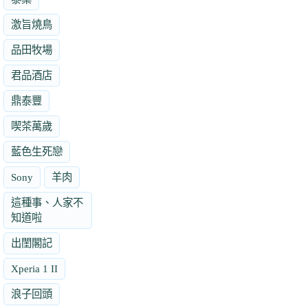
激旨燒鳥
品田牧場
君品酒店
鼎泰豐
喫茶萬歲
藍色生死戀
Sony
羊肉
這種事、人家不
知道啦
出閨閣記
Xperia 1 II
浪子回頭