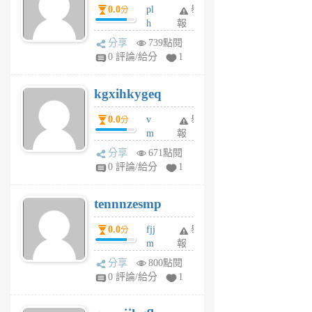
0.0
pl
舉
分
前
前
h
報
wi
分享
739點閱
w
0 評論/給分
1
sh
uq
kgxihkygeq
6
個
0.0
v
舉
分
月
m
報
前
sg
分享
671點閱
sr
0 評論/給分
1
vg
pn
tennnzesmp
6
個
0.0
fjj
舉
分
月
m
報
前
w
分享
800點閱
rs
0 評論/給分
1
uy
j