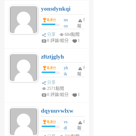
j
yonsdynkqi
6
個
0.0
nx
舉
分
月
ox
報
前
rh
分享
684點閱
pe
0 評論/給分
1
er
6
zftztjglyh
個
月
0.0
yh
舉
分
前
ik
報
s
分享
m
2571點閱
tu
0 評論/給分
1
m
s
dqyuuvwlxw
6
個
0.0
vs
舉
分
月
dl
報
前
sq