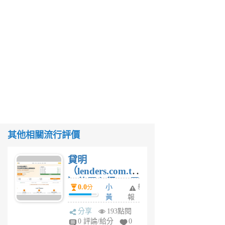
其他相關流行評價
貸明
（lenders.com.tw
）使用心得 — 民
0.0
小
舉
分
間貸款比較平台
黃
報
體驗
蜂
分享
193點閱
1
0 評論/給分
0