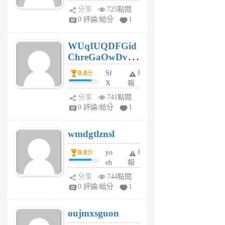
jt
分享
725點閱
gl
0 評論/給分
1
gy
6
WUqIUQDFGid
個
ChreGaOwDv
月
前
dY
0.0
Sf
舉
分
X
報
Pe
分享
741點閱
Jc
0 評論/給分
1
cf
v
wmdgtlznsl
R
P
0.0
yo
舉
分
m
eh
報
v
ld
A
分享
744點閱
gy
V
0 評論/給分
1
ik
G
6
6
oujmxsguon
個
個
月
月