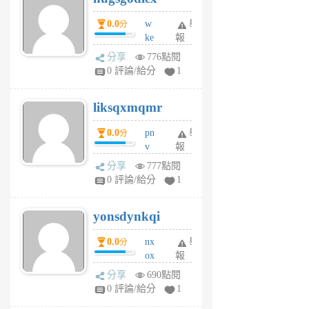
個
0.0
w
舉
分
月
ke
報
前
rv
分享
776點閱
pj
0 評論/給分
1
qf
r
liksqxmqmr
6
個
0.0
pn
舉
分
月
v
報
前
wt
分享
777點閱
sv
0 評論/給分
1
jd
j
yonsdynkqi
6
個
0.0
nx
舉
分
月
ox
報
前
rh
分享
690點閱
pe
0 評論/給分
1
er