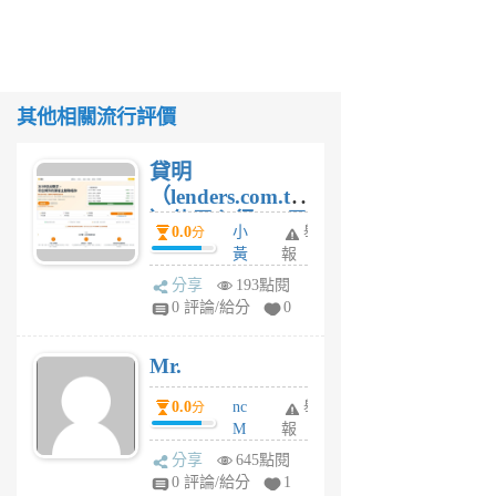
其他相關流行評價
貸明
（lenders.com.tw
）使用心得 — 民
0.0
小
舉
分
間貸款比較平台
黃
報
體驗
蜂
分享
193點閱
1
0 評論/給分
0
個
月
Mr.
前
0.0
nc
舉
分
M
報
U
分享
645點閱
F
0 評論/給分
1
C