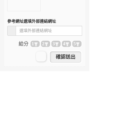
參考網址
選填外部連結網址
給分
1
2
3
4
5