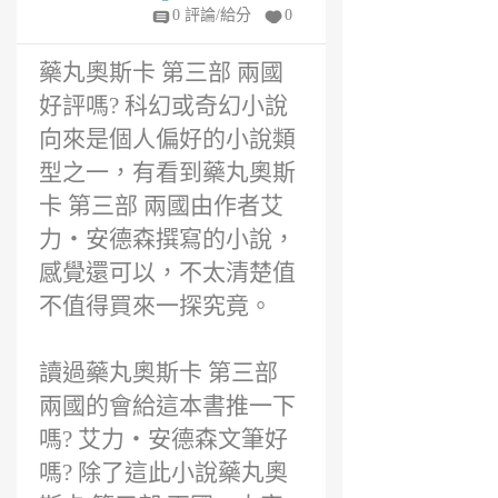
年
0 評論/給分
0
前
藥丸奧斯卡 第三部 兩國
好評嗎? 科幻或奇幻小說
向來是個人偏好的小說類
型之一，有看到藥丸奧斯
卡 第三部 兩國由作者艾
力‧安德森撰寫的小說，
感覺還可以，不太清楚值
不值得買來一探究竟。
讀過藥丸奧斯卡 第三部
兩國的會給這本書推一下
嗎? 艾力‧安德森文筆好
嗎? 除了這此小說藥丸奧