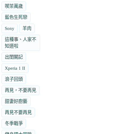
喫茶萬歲
藍色生死戀
Sony
羊肉
這種事、人家不
知道啦
出閨閣記
Xperia 1 II
浪子回頭
再見，不要再見
甜妻好廚藝
再見不要再見
冬季戰爭