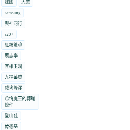
建國
大業
samsung
與神同行
s20+
紅粉驚魂
展志學
宜雄玉潤
九揚華威
威均峰澤
怠惰魔王的轉職
條件
登山鞋
肯德基