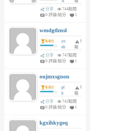
X
報
Pe
分享
744點閱
Jc
0 評論/給分
1
cf
v
wmdgtlznsl
R
P
0.0
yo
舉
分
m
eh
報
v
ld
A
分享
747點閱
gy
V
0 評論/給分
1
ik
G
6
6
oujmxsguon
個
個
月
月
0.0
pl
舉
分
前
前
h
報
wi
分享
742點閱
w
0 評論/給分
1
sh
uq
kgxihkygeq
6
個