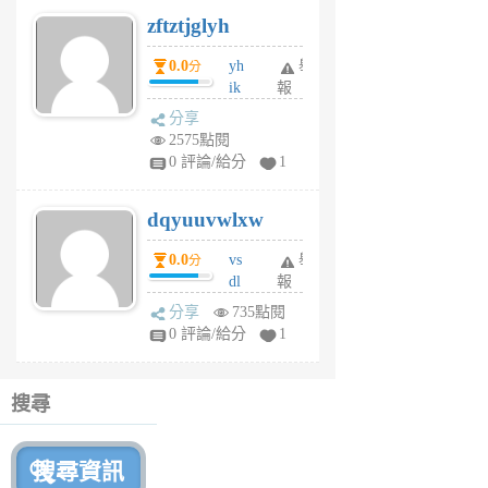
6
zftztjglyh
個
月
0.0
yh
舉
分
前
ik
報
s
分享
m
2575點閱
tu
0 評論/給分
1
m
s
dqyuuvwlxw
6
個
0.0
vs
舉
分
月
dl
報
前
sq
分享
735點閱
fy
0 評論/給分
1
fe
6
個
搜尋
月
前