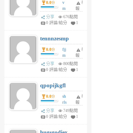
0.0
v
舉
分
月
m
報
前
sg
分享
676點閱
sr
0 評論/給分
1
vg
pn
tennnzesmp
6
個
0.0
fjj
舉
分
月
m
報
前
w
分享
800點閱
rs
0 評論/給分
1
uy
j
qpopijkgfl
6
個
0.0
sh
舉
分
月
rls
報
前
k
分享
749點閱
m
0 評論/給分
1
zt
g
hugsgodiex
6