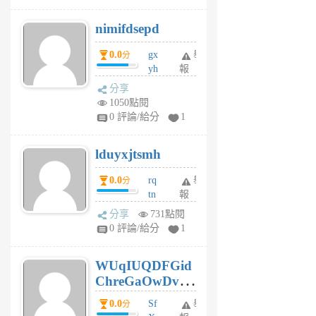
M
nimifdsepd
U
5
0.0
gx
舉
分
個
yh
報
月
dq
前
分享
vo
1050點閱
jl
0 評論/給分
1
6
個
lduyxjtsmh
月
前
0.0
rq
舉
分
tn
報
jt
分享
731點閱
gl
0 評論/給分
1
gy
6
WUqIUQDFGid
個
ChreGaOwDv
月
前
dY
0.0
Sf
舉
分